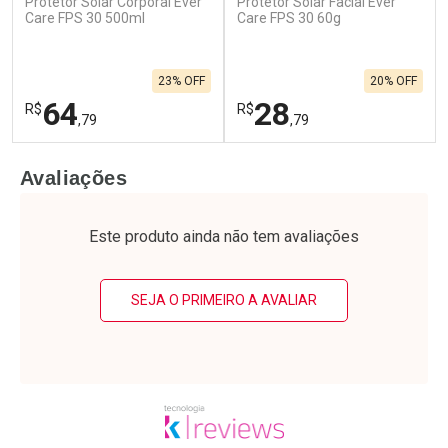
Protetor Solar Corporal Ever
Protetor Solar Facial Ever
Care FPS 30 500ml
Care FPS 30 60g
23% OFF
20% OFF
64
28
R$
R$
,79
,79
FECHAR
F
FECHAR
F
Avaliações
Laboratório
Laboratório
Por Menos
Por Menos
Este produto ainda não tem avaliações
SEJA O PRIMEIRO A AVALIAR