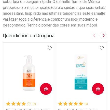
cobertura e secagem rápida. O esmalte Turma da Mônica
proporciona a melhor qualidade e o cuidado que suas unhas
necessitam. Inspirado nas últimas tendências este esmalte
vai fazer toda a diferença e compor um look moderno e
descontraído. Tenha o poder das cores em suas mãos!
Queridinhos da Drogaria
Imagem A
Pró
ADICIONAR AOS FAVORITOS
ADIC
COMPRAR
COMPRAR
(2)
(9)