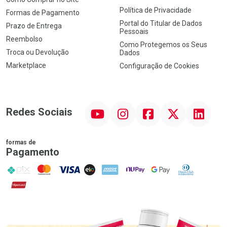
Política de Privacidade
Formas de Pagamento
Portal do Titular de Dados
Prazo de Entrega
Pessoais
Reembolso
Como Protegemos os Seus
Troca ou Devolução
Dados
Marketplace
Configuração de Cookies
YouTube
Instagram
Facebook
Twitter
Linkedin
Redes Sociais
formas de
Pagamento
PIX
MasterCard
VISA
ELO
AMEX
NuPay
Google Pay
Diners Club
Hipercard
Promoção em Destaque