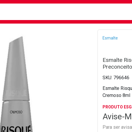
busca
isa?
Bread
Esmalte
Esmalte Ri
Preconceit
796646
Esmalte Risq
Cremoso 8ml
PRODUTO ES
Avise-M
Para ser avis