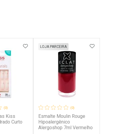
FAVORITOS
ADICIONAR AOS FAVORITOS
ADICIONAR AOS 
LOJA PARCEIRA
(0)
(0)
as Kiss
Esmalte Moulin Rouge
drado Curto
Hipoalergênico
Alergoshop 7ml Vermelho