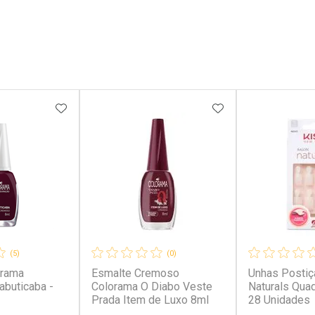
FAVORITOS
ADICIONAR AOS FAVORITOS
ADICIONAR AOS 
(5)
(0)
orama
Esmalte Cremoso
Unhas Postiç
abuticaba -
Colorama O Diabo Veste
Naturals Qua
Prada Item de Luxo 8ml
28 Unidades