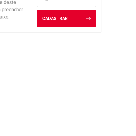
de deste
a preencher
aixo.
CADASTRAR