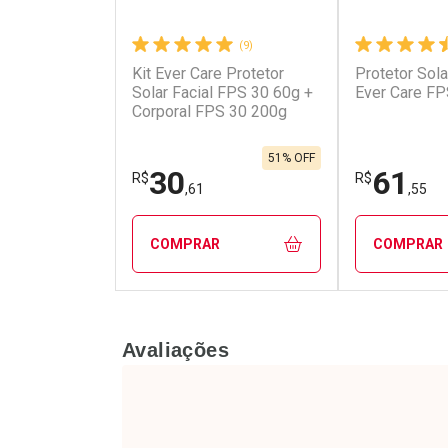
(9)
Kit Ever Care Protetor
Protetor Sola
Ativar Desconto
Ativar Des
Solar Facial FPS 30 60g +
Ever Care FP
Corporal FPS 30 200g
Comprar sem Desconto
Comprar s
Comprar sem Desconto
Comprar s
Por R$ 6,99/cada
Por R$ 6,79
Por R$ 6,99/cada
Por R$ 6,79
51% OFF
30
61
R$
R$
,61
,55
COMPRAR
COMPRAR
FECHAR
FECHAR
Avaliações
Laboratório
Laborató
Por Menos
Por Men