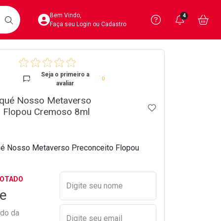
Acesse sua Conta
Precisa de 
Notific
Aces
Bem Vindo,
4
Você po
notifica
Vo
it
BUSCAR
Ver Recursos 
Faça seu Login ou Cadastro
crumb
Atendimento ao 
Seja o primeiro a
0
avaliar
Central de Ajud
squé Nosso Metaverso
ADICIONAR AOS 
Televendas
o Flopou Cremoso 8ml
4020-4404
ué Nosso Metaverso Preconceito Flopou
Preencher nome e email para s
GOTADO
Digite seu nome
e
ado da
Digite seu email