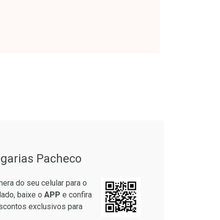
onto
Ativar Desconto
em Desconto
Comprar sem Desconto
em Desconto
Comprar sem Desconto
9/cada
Por R$ 76,94/cada
9/cada
Por R$ 76,94/cada
garias Pacheco
era do seu celular para o
lado, baixe o
APP
e confira
scontos exclusivos para