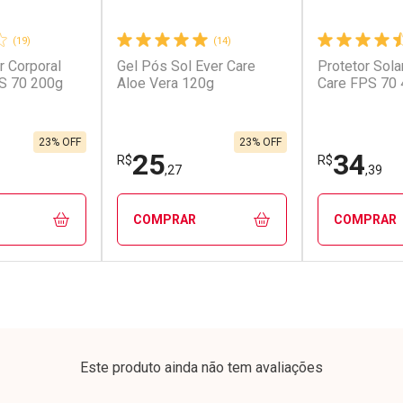
(19)
(14)
r Corporal
Gel Pós Sol Ever Care
Protetor Sola
conto
Ativar Desconto
Ativar Desc
S 70 200g
Aloe Vera 120g
Care FPS 70
em Desconto
Comprar sem Desconto
Comprar s
em Desconto
Comprar sem Desconto
Comprar s
/cada
Por R$ 6,99/cada
Por R$ 23,9
/cada
Por R$ 6,99/cada
Por R$ 23,9
23% OFF
23% OFF
25
34
R$
R$
,27
,39
COMPRAR
COMPRAR
FECHAR
FECHAR
FECHAR
FECHAR
rio
Laboratório
Laborató
os
Por Menos
Por Men
Este produto ainda não tem avaliações