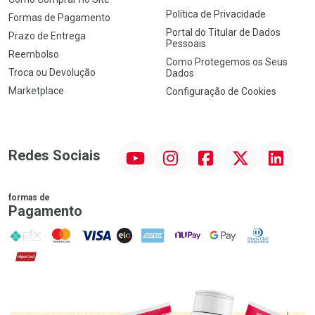
Política de Privacidade
Formas de Pagamento
Portal do Titular de Dados
Prazo de Entrega
Pessoais
Reembolso
Como Protegemos os Seus
Troca ou Devolução
Dados
Marketplace
Configuração de Cookies
YouTube
Instagram
Facebook
Twitter
Linkedin
Redes Sociais
formas de
Pagamento
PIX
MasterCard
VISA
ELO
AMEX
NuPay
Google Pay
Diners Club
Hipercard
Promoção em Destaque