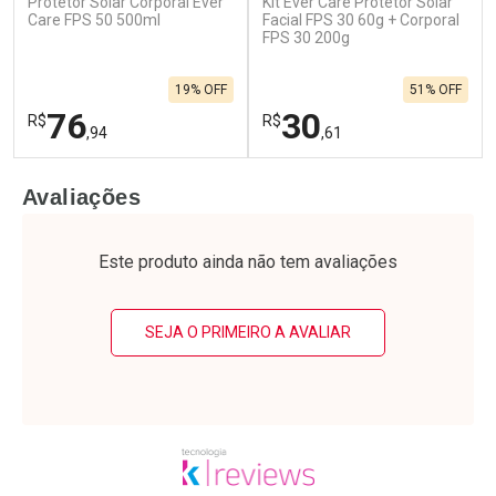
Protetor Solar Corporal Ever
Kit Ever Care Protetor Solar
Care FPS 50 500ml
Facial FPS 30 60g + Corporal
FPS 30 200g
19% OFF
51% OFF
76
30
R$
R$
,94
,61
FECHAR
F
FECHAR
F
Avaliações
Laboratório
Laboratório
Por Menos
Por Menos
Este produto ainda não tem avaliações
SEJA O PRIMEIRO A AVALIAR