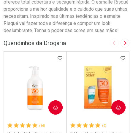
oferece total cobertura e secagem rápida. O esmalte Risqué
proporciona a melhor qualidade e o cuidado que suas unhas
necessitam. Inspirado nas últimas tendências o esmalte
Risqué vai fazer toda a diferença e compor um look
deslumbrante. Tenha o poder das cores em suas mãos!
Queridinhos da Drogaria
Imagem A
Pró
ADICIONAR AOS FAVORITOS
ADIC
COMPRAR
COMPRAR
(16)
(9)