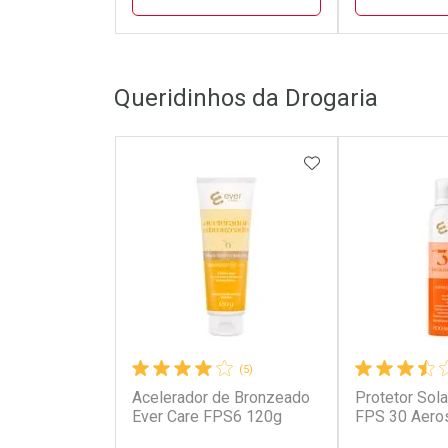
FECHAR
FECHAR
Queridinhos da Drogaria
Laboratório
Laborató
Por Menos
Por Men
ADICIONAR AOS 
(5)
Acelerador de Bronzeado
Protetor Sola
Ativar Desconto
Ativar Des
Ever Care FPS6 120g
FPS 30 Aero