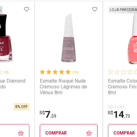
FAVORITOS
ADICIONAR AOS FAVORITOS
ADICIONAR AOS 
A
LOJA PARCEIRA
(0)
(13)
que Diamond
Esmalte Risqué Nude
Esmalte Col
rdo
Cremoso Lágrimas de
Cremoso Fini
Vênus 8ml
8ml
8% OFF
R$ 15,94
7
14
R$
R$
,59
,73
COMPRAR
COMPRAR