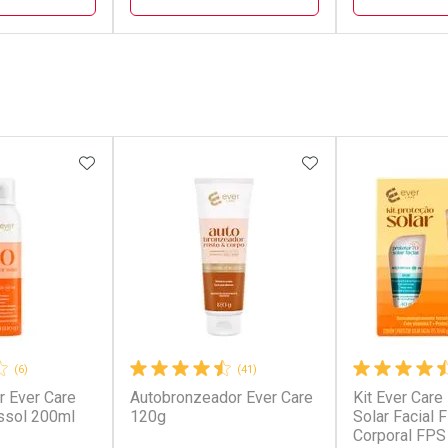
FECHAR
FECHAR
FECHAR
FECHAR
rio
Laboratório
Laborató
os
Por Menos
Por Men
FAVORITOS
ADICIONAR AOS FAVORITOS
ADICIONAR AOS 
(6)
(41)
r Ever Care
Autobronzeador Ever Care
Kit Ever Care
conto
Ativar Desconto
Ativar Desc
ssol 200ml
120g
Solar Facial 
Corporal FPS