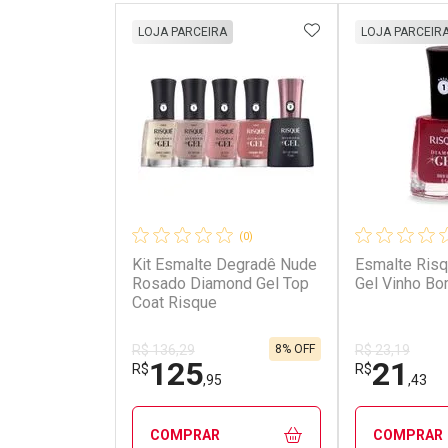
ADICIONAR AOS 
LOJA PARCEIRA
LOJA PARCEIR
(0)
Kit Esmalte Degradê Nude
Esmalte Ris
Rosado Diamond Gel Top
Gel Vinho Bo
Coat Risque
8% OFF
R$ 136,29
R$ 23,19
125
21
R$
R$
,95
,43
COMPRAR
COMPRAR