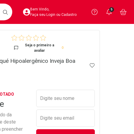
Acesse sua Conta
Precisa de 
Notific
Aces
Bem Vindo,
5
Você po
notifica
Vo
it
BUSCAR
Ver Recursos 
Faça seu Login ou Cadastro
crumb
Atendimento ao 
Seja o primeiro a
0
avaliar
Central de Ajud
qué Hipoalergênico Inveja Boa
ADICIONAR AOS 
Televendas
4020-4404
Preencher nome e email para s
GOTADO
Digite seu nome
e
ado da
Digite seu email
de deste
a preencher