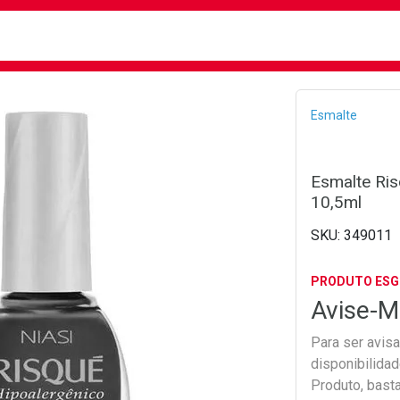
busca
isa?
Bread
Esmalte
Esmalte Ris
10,5ml
349011
PRODUTO ES
Avise-M
Para ser avis
disponibilida
Produto, bast