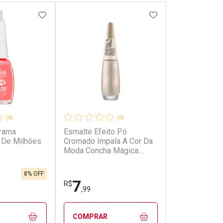
FAVORITOS
ADICIONAR AOS FAVORITOS
ADICIONAR AOS 
(0)
(0)
orama
Esmalte Efeito Pó
 De Milhões
Cromado Impala A Cor Da
Moda Concha Mágica
7,5ml
8% OFF
7
R$
,99
COMPRAR