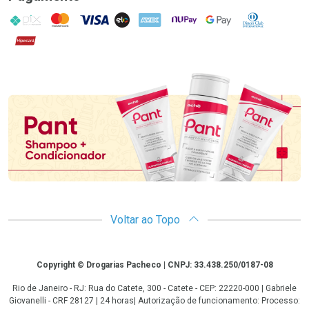
PIX
MasterCard
VISA
ELO
AMEX
NuPay
Google Pay
Diners Club
Hipercard
Promoção em Destaque
Voltar ao Topo
Copyright
Copyright © Drogarias Pacheco | CNPJ: 33.438.250/0187-08
Rio de Janeiro - RJ: Rua do Catete, 300 - Catete - CEP: 22220-000 | Gabriele
Giovanelli - CRF 28127 | 24 horas| Autorização de funcionamento: Processo: