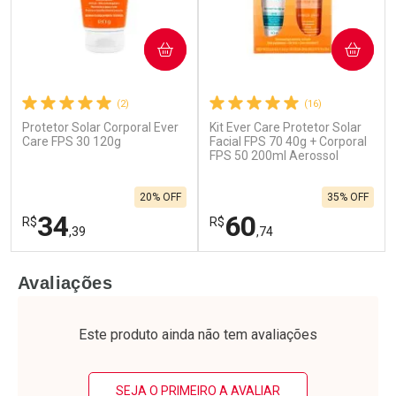
COMPRAR
COMPRAR
(2)
(16)
Protetor Solar Corporal Ever
Kit Ever Care Protetor Solar
Care FPS 30 120g
Facial FPS 70 40g + Corporal
FPS 50 200ml Aerossol
20% OFF
35% OFF
34
60
R$
R$
,39
,74
FECHAR
F
FECHAR
F
Avaliações
Laboratório
Laboratório
Por Menos
Por Menos
Este produto ainda não tem avaliações
SEJA O PRIMEIRO A AVALIAR