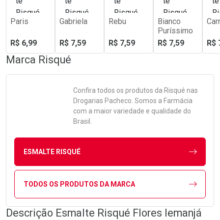
Paris
Gabriela
Rebu
Bianco
Car
Puríssimo
R$ 6,99
R$ 7,59
R$ 7,59
R$ 7,59
R$ 
Marca
Risqué
Confira todos os produtos da
Risqué
nas
Drogarias Pacheco. Somos a Farmácia
com a maior variedade e qualidade do
Brasil.
ESMALTE RISQUÉ
TODOS OS PRODUTOS DA MARCA
Descrição Esmalte Risqué Flores Iemanjá