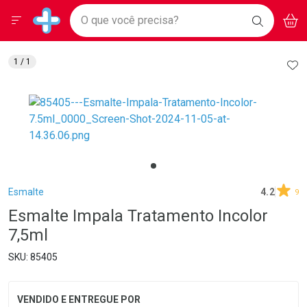
Drogarias Pacheco
Menu
Aces
Ir direto para a home
O que você precisa?
BAIXE
V
i
Baixe nosso APP e aproveite Ofertas Exclusivas!
BUSCAR
O APP
Navegue pela página
Ir direto para o conteúdo
Faça a sua busca
Ir direto para a busca
Ir direto para a conta
AD
1
/ 1
Ir direto para a ajuda
Ir direto para a notificações
Ir direto para o carrinho
Ir direto para o menu
Breadcrumb
Esmalte
4.2
9
Esmalte Impala Tratamento Incolor
7,5ml
85405