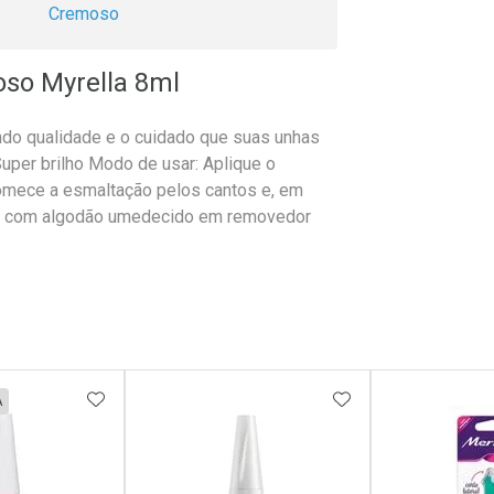
Cremoso
oso Myrella 8ml
ndo qualidade e o cuidado que suas unhas
uper brilho Modo de usar: Aplique o
omece a esmaltação pelos cantos e, em
ito com algodão umedecido em removedor
FAVORITOS
ADICIONAR AOS FAVORITOS
ADICIONAR AOS 
A