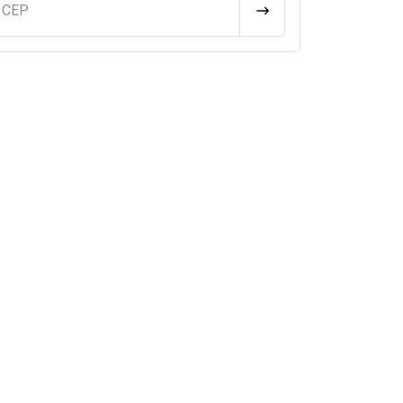
u CEP
CALCULAR FRETE