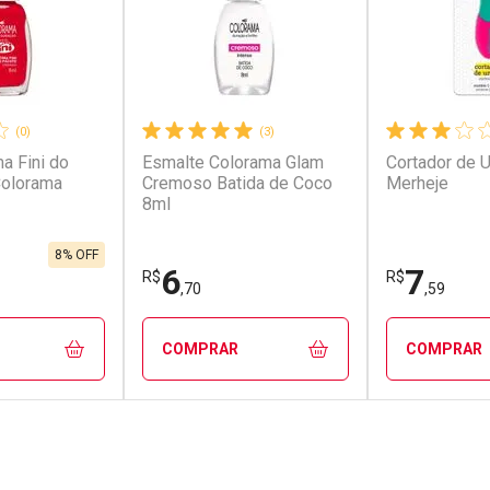
(0)
(3)
a Fini do
Esmalte Colorama Glam
Cortador de 
Colorama
Cremoso Batida de Coco
Merheje
8ml
8% OFF
6
7
R$
R$
,70
,59
COMPRAR
COMPRAR
FECHAR
FECHAR
FECHAR
FECHAR
rio
Laboratório
Laborató
os
Por Menos
Por Men