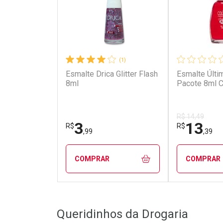
(1)
Esmalte Drica Glitter Flash
Esmalte Últim
8ml
Pacote 8ml 
R$ 14,49
3
13
R$
R$
,99
,39
COMPRAR
COMPRAR
FECHAR
FECHAR
Queridinhos da Drogaria
Laboratório
Laborató
Por Menos
Por Men