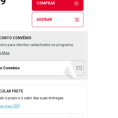
99
COMPRAR
ASSINAR
CONTO
CONVÊNIO
usivo para clientes cadastrados no programa
a Mais
o Convênio
CULAR FRETE
o para Calcular o Frete
ule o prazo e o valor das suas entregas
sei meu CEP