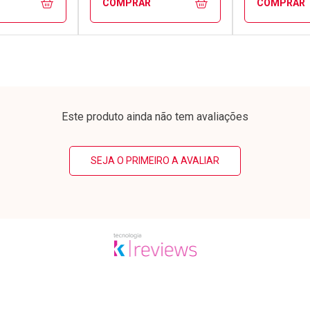
COMPRAR
COMPRAR
FECHAR
FECHAR
FECHAR
FECHAR
rio
Laboratório
Laborató
os
Por Menos
Por Men
Este produto ainda não tem avaliações
SEJA O PRIMEIRO A AVALIAR
conto
Ativar Desconto
Ativar Desc