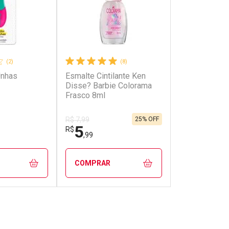
(2)
(8)
Unhas
Esmalte Cintilante Ken
Disse? Barbie Colorama
Frasco 8ml
25% OFF
R$ 7,99
5
R$
,99
COMPRAR
FECHAR
FECHAR
FECHAR
FECHAR
rio
Laboratório
os
Por Menos