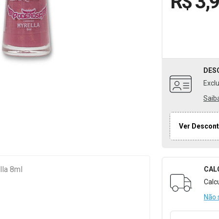
R$ 3,
DES
Excl
Saib
Ver Descont
lla 8ml
CAL
Formulári
Calc
Não 