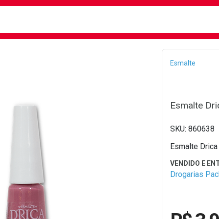
busca
isa?
Bread
Esmalte
Esmalte Dri
860638
Esmalte Drica
Drogarias Pa