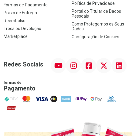
Política de Privacidade
Formas de Pagamento
Portal do Titular de Dados
Prazo de Entrega
Pessoais
Reembolso
Como Protegemos os Seus
Troca ou Devolução
Dados
Marketplace
Configuração de Cookies
YouTube
Instagram
Facebook
Twitter
Linkedin
Redes Sociais
formas de
Pagamento
PIX
MasterCard
VISA
ELO
AMEX
NuPay
Google Pay
Diners Club
Hipercard
Promoção em Destaque