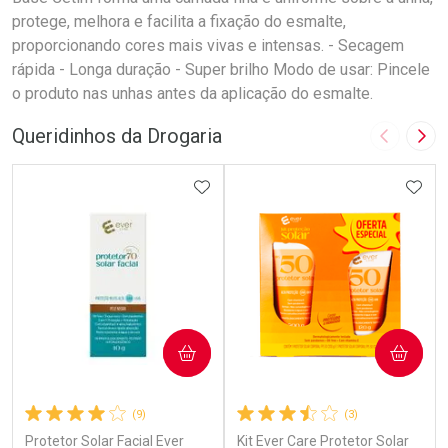
protege, melhora e facilita a fixação do esmalte,
proporcionando cores mais vivas e intensas. - Secagem
rápida - Longa duração - Super brilho Modo de usar: Pincele
o produto nas unhas antes da aplicação do esmalte.
Queridinhos da Drogaria
Imagem A
Pró
ADICIONAR AOS FAVORITOS
ADIC
COMPRAR
COMPRAR
(9)
(3)
Protetor Solar Facial Ever
Kit Ever Care Protetor Solar