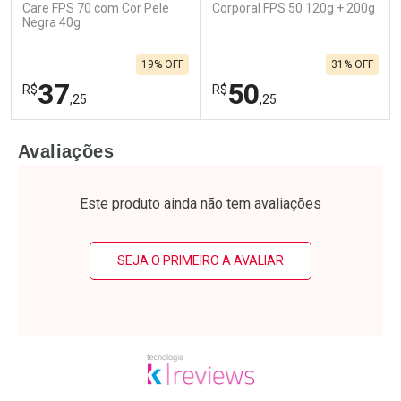
Care FPS 70 com Cor Pele
Corporal FPS 50 120g + 200g
Negra 40g
19% OFF
31% OFF
37
50
R$
R$
,25
,25
FECHAR
F
FECHAR
F
Avaliações
Laboratório
Laboratório
Por Menos
Por Menos
Este produto ainda não tem avaliações
SEJA O PRIMEIRO A AVALIAR