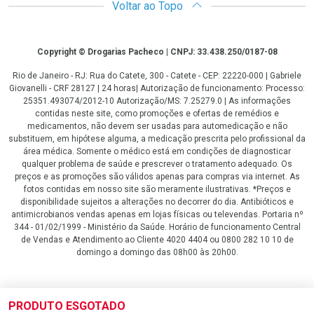
Voltar ao Topo
Copyright
Copyright © Drogarias Pacheco | CNPJ: 33.438.250/0187-08
Rio de Janeiro - RJ: Rua do Catete, 300 - Catete - CEP: 22220-000 | Gabriele
Giovanelli - CRF 28127 | 24 horas| Autorização de funcionamento: Processo:
25351.493074/2012-10 Autorização/MS: 7.25279.0 | As informações
contidas neste site, como promoções e ofertas de remédios e
medicamentos, não devem ser usadas para automedicação e não
substituem, em hipótese alguma, a medicação prescrita pelo profissional da
área médica. Somente o médico está em condições de diagnosticar
qualquer problema de saúde e prescrever o tratamento adequado. Os
preços e as promoções são válidos apenas para compras via internet. As
fotos contidas em nosso site são meramente ilustrativas. *Preços e
disponibilidade sujeitos a alterações no decorrer do dia. Antibióticos e
antimicrobianos vendas apenas em lojas físicas ou televendas. Portaria nº
344 - 01/02/1999 - Ministério da Saúde. Horário de funcionamento Central
de Vendas e Atendimento ao Cliente 4020 4404 ou 0800 282 10 10 de
domingo a domingo das 08h00 às 20h00.
LGPD Aceite os Cookies
PRODUTO ESGOTADO