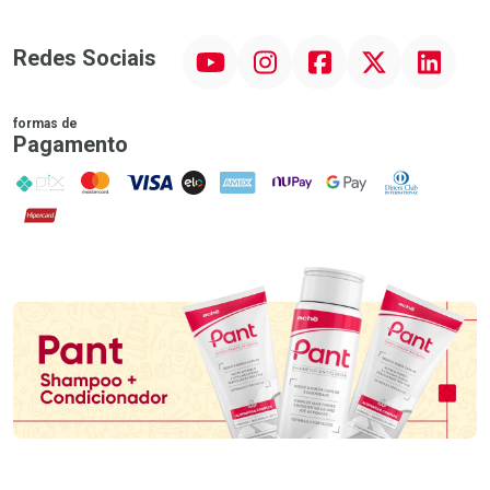
YouTube
Instagram
Facebook
Twitter
Linkedin
Redes Sociais
formas de
Pagamento
PIX
MasterCard
VISA
ELO
AMEX
NuPay
Google Pay
Diners Club
Hipercard
Promoção em Destaque