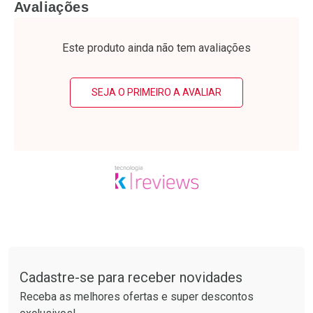
FECHAR
F
Avaliações
Laboratório
Laboratório
Por Menos
Por Menos
Este produto ainda não tem avaliações
SEJA O PRIMEIRO A AVALIAR
Ativar Desconto
Ativar Desconto
Comprar sem Desconto
Comprar sem Desconto
Tudo sobre a Drogarias Pacheco
Por R$ 24,29/cada
Por R$ 50,25/cada
Comprar sem Desconto
Comprar sem Desconto
Por R$ 24,29/cada
Por R$ 50,25/cada
Cadastre-se para receber novidades
Receba as melhores ofertas e super descontos