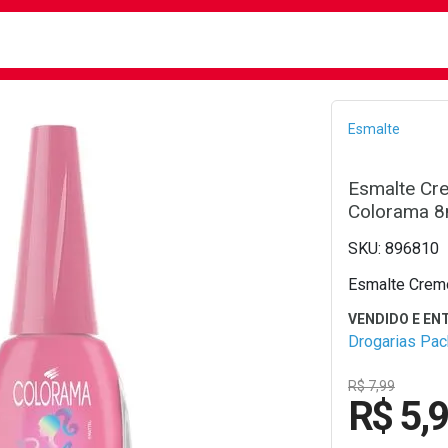
busca
isa?
Bread
Esmalte
Esmalte Cr
Colorama 8
896810
Esmalte Cremo
Drogarias Pa
R$ 7,99
R$ 5,