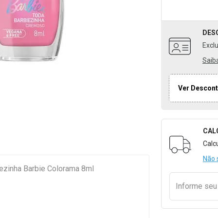
DES
Excl
Saib
Ver Descont
CAL
Formulári
Calc
Não 
ezinha Barbie Colorama 8ml
Informe se