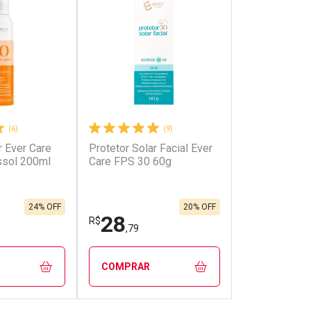
(6)
(9)
r Ever Care
Protetor Solar Facial Ever
onto
Ativar Desconto
ssol 200ml
Care FPS 30 60g
em Desconto
Comprar sem Desconto
em Desconto
Comprar sem Desconto
/cada
Por R$ 5,60/cada
/cada
Por R$ 5,60/cada
24% OFF
20% OFF
28
R$
,79
COMPRAR