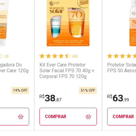
(3)
(42)
ngadora Do
Kit Ever Care Protetor
Protetor Sola
conto
Ativar Desconto
Ativar Desc
ver Care 120g
Solar Facial FPS 70 40g +
FPS 50 Aero
Corporal FPS 70 120g
em Desconto
Comprar sem Desconto
Comprar s
em Desconto
Comprar sem Desconto
Comprar s
/cada
Por R$ 9,99/cada
Por R$ 3,99
/cada
Por R$ 9,99/cada
Por R$ 3,99
19% OFF
51% OFF
38
63
R$
R$
,87
,99
COMPRAR
COMPRAR