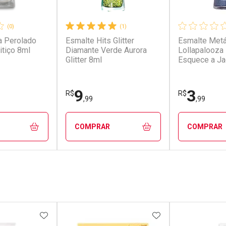
(0)
(1)
a Perolado
Esmalte Hits Glitter
Esmalte Metá
itiço 8ml
Diamante Verde Aurora
Lollapalooza 
Glitter 8ml
Esquece a Ja
9
3
R$
R$
,99
,99
COMPRAR
COMPRAR
FECHAR
FECHAR
FECHAR
FECHAR
rio
Laboratório
Laborató
os
Por Menos
Por Men
FAVORITOS
ADICIONAR AOS FAVORITOS
ADICIONAR AOS 