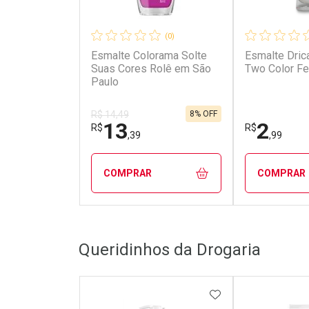
(0)
Esmalte Colorama Solte
Esmalte Dric
Suas Cores Rolê em São
Two Color Fe
Paulo
8% OFF
R$ 14,49
13
2
R$
R$
,39
,99
COMPRAR
COMPRAR
FECHAR
FECHAR
Queridinhos da Drogaria
Laboratório
Laborató
Por Menos
Por Men
ADICIONAR AOS 