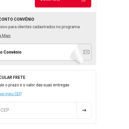
CONTO
CONVÊNIO
usivo para clientes cadastrados no programa
a Mais
o Convênio
CULAR FRETE
o para Calcular o Frete
ule o prazo e o valor das suas entregas
sei meu CEP
u CEP
CALCULAR FRETE