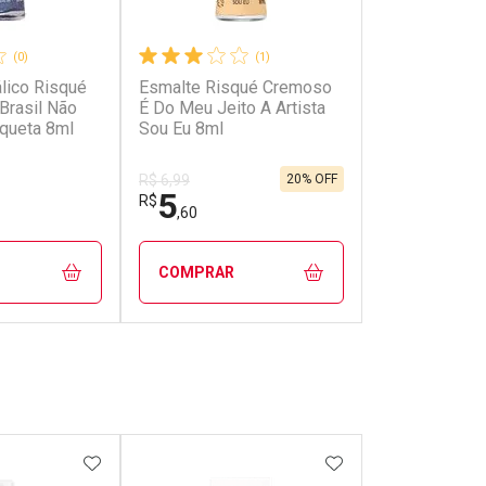
(0)
(1)
lico Risqué
Esmalte Risqué Cremoso
Brasil Não
É Do Meu Jeito A Artista
queta 8ml
Sou Eu 8ml
20% OFF
R$ 6,99
5
R$
,60
COMPRAR
FECHAR
FECHAR
FECHAR
FECHAR
rio
Laboratório
os
Por Menos
FAVORITOS
ADICIONAR AOS FAVORITOS
ADICIONAR AOS 