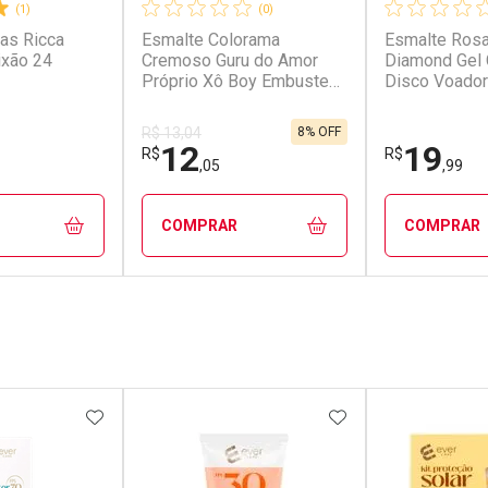
(1)
(0)
as Ricca
Esmalte Colorama
Esmalte Rosa
ixão 24
Cremoso Guru do Amor
Diamond Gel 
Próprio Xô Boy Embuste
Disco Voador
8ml
9,5ml
8% OFF
R$ 13,04
12
19
R$
R$
,05
,99
COMPRAR
COMPRAR
FECHAR
FECHAR
FECHAR
FECHAR
rio
Laboratório
Laborató
os
Por Menos
Por Men
FAVORITOS
ADICIONAR AOS FAVORITOS
ADICIONAR AOS 