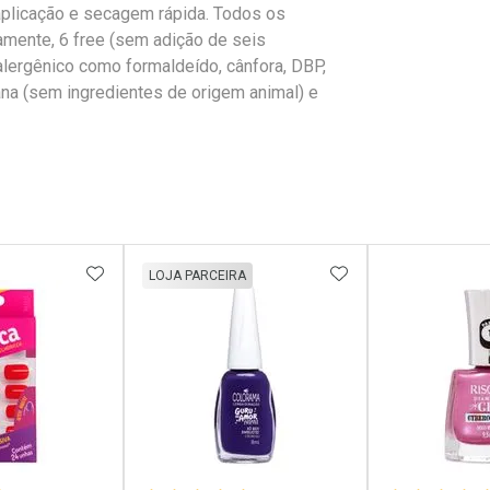
l aplicação e secagem rápida. Todos os
mente, 6 free (sem adição de seis
alergênico como formaldeído, cânfora, DBP,
gana (sem ingredientes de origem animal) e
FAVORITOS
ADICIONAR AOS FAVORITOS
ADICIONAR AOS 
LOJA PARCEIRA