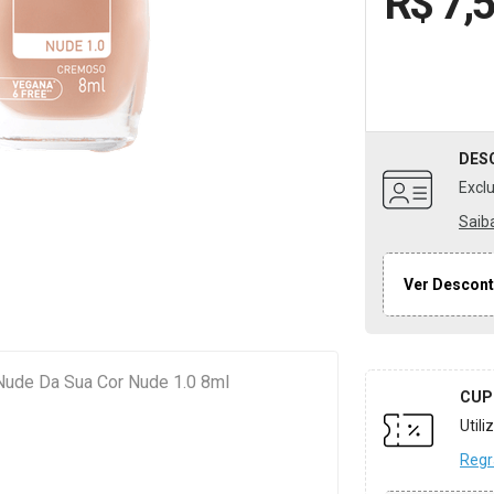
R$ 7,
DES
Excl
Saib
Ver Descont
ude Da Sua Cor Nude 1.0 8ml
CUP
Util
Regr