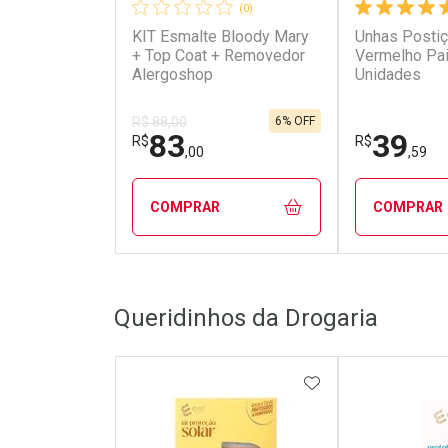
(0)
KIT Esmalte Bloody Mary
Unhas Postiç
+ Top Coat + Removedor
Vermelho Pa
Alergoshop
Unidades
6% OFF
R$ 88,00
83
39
R$
R$
,00
,59
COMPRAR
COMPRAR
FECHAR
FECHAR
Queridinhos da Drogaria
Laboratório
Laborató
Por Menos
Por Men
ADICIONAR AOS 