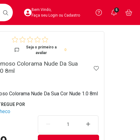
Acesse sua Conta
Precisa de 
Notific
Aces
Bem Vindo,
5
Você po
notifica
Vo
it
BUSCAR
Ver Recursos 
Faça seu Login ou Cadastro
crumb
Atendimento ao 
Seja o primeiro a
0
avaliar
Central de Ajud
emoso Colorama Nude Da Sua
ADICIONAR AOS 
Televendas
.0 8ml
4020-4404
oso Colorama Nude Da Sua Cor Nude 1.0 8ml
checo
REMOVER UMA UNIDADE
AUMENTAR UMA UNIDA