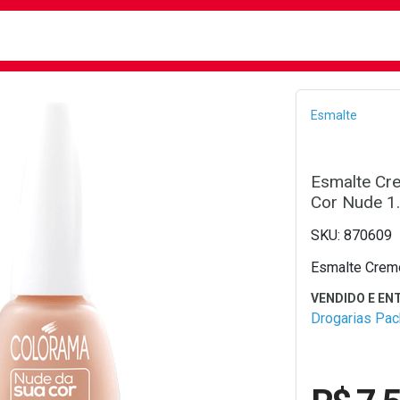
busca
isa?
Bread
Esmalte
Esmalte Cr
Cor Nude 1
870609
Esmalte Crem
Drogarias Pa