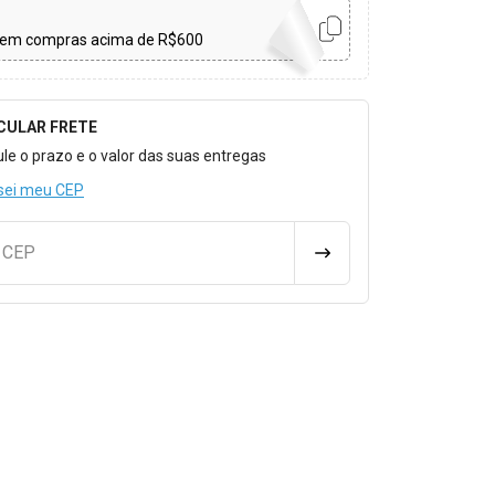
em compras acima de R$600
CULAR FRETE
o para Calcular o Frete
ule o prazo e o valor das suas entregas
sei meu CEP
u CEP
CALCULAR FRETE