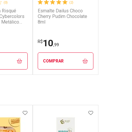
(0)
(2)
 Risqué
Esmalte Dailus Choco
Cybercolors
Cherry Pudim Chocolate
 Metálico
8ml
10
R$
,99
COMPRAR
FECHAR
FECHAR
FECHAR
FECHAR
rio
Laboratório
os
Por Menos
FAVORITOS
ADICIONAR AOS FAVORITOS
ADICIONAR AOS 