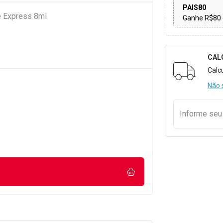
PAIS80
e Express 8ml
Ganhe R$80 
CAL
Formulári
Calc
Não 
Informe se