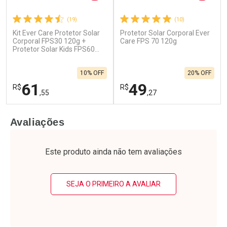
(19)
(10)
Kit Ever Care Protetor Solar
Protetor Solar Corporal Ever
Corporal FPS30 120g +
Care FPS 70 120g
Protetor Solar Kids FPS60
120g
10% OFF
20% OFF
61
49
R$
R$
,55
,27
FECHAR
F
FECHAR
F
Avaliações
Laboratório
Laboratório
Por Menos
Por Menos
Este produto ainda não tem avaliações
SEJA O PRIMEIRO A AVALIAR