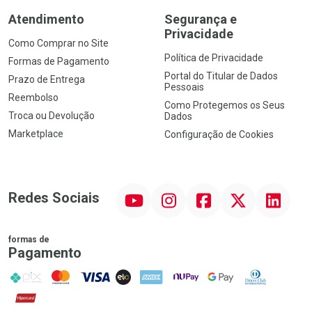
Atendimento
Segurança e
Privacidade
Como Comprar no Site
Política de Privacidade
Formas de Pagamento
Portal do Titular de Dados
Prazo de Entrega
Pessoais
Reembolso
Como Protegemos os Seus
Troca ou Devolução
Dados
Marketplace
Configuração de Cookies
YouTube
Instagram
Facebook
Twitter
Linkedin
Redes Sociais
formas de
Pagamento
PIX
MasterCard
VISA
ELO
AMEX
NuPay
Google Pay
Diners Club
Hipercard