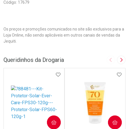
Código: 17679
Os preços e promoções comunicados no site são exclusivos para a
Loja Online, não sendo aplicáveis em outros canais de vendas da
Jequiti.
Queridinhos da Drogaria
Imagem A
Pró
ADICIONAR AOS FAVORITOS
ADIC
COMPRAR
COMPRAR