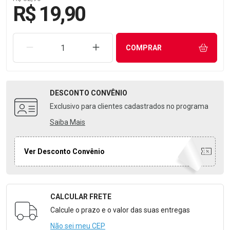
R$ 19,90
REMOVER UMA UNIDADE
AUMENTAR UMA UNIDADE
COMPRAR
DESCONTO
CONVÊNIO
Exclusivo para clientes cadastrados no programa
Saiba Mais
Ver Desconto Convênio
CALCULAR FRETE
Formulário para Calcular o Frete
Calcule o prazo e o valor das suas entregas
Não sei meu CEP