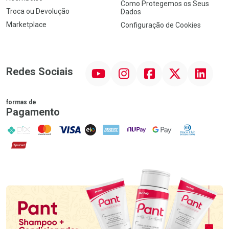
Como Protegemos os Seus
Troca ou Devolução
Dados
Marketplace
Configuração de Cookies
YouTube
Instagram
Facebook
Twitter
Linkedin
Redes Sociais
formas de
Pagamento
PIX
MasterCard
VISA
ELO
AMEX
NuPay
Google Pay
Diners Club
Hipercard
Promoção em Destaque