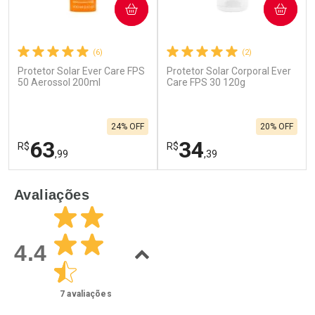
COMPRAR
COMPRAR
(6)
(2)
Protetor Solar Ever Care FPS
Protetor Solar Corporal Ever
50 Aerossol 200ml
Care FPS 30 120g
24% OFF
20% OFF
63
34
R$
R$
,99
,39
FECHAR
F
FECHAR
F
Avaliações
Laboratório
Laboratório
Por Menos
Por Menos
4.4
7
avaliações