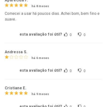
Aparecida F.
há 8 meses
Comecei a usar há poucos dias. Achei bom, bem fino e
suave.
esta avaliação foi útil?
0
0
Andressa S.
há 6 meses
esta avaliação foi útil?
0
0
Cristiane E.
há 9 meses
esta avaliação foi útil?