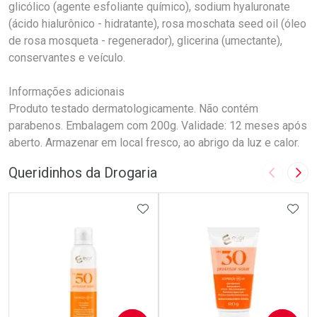
glicólico (agente esfoliante químico), sodium hyaluronate
(ácido hialurônico - hidratante), rosa moschata seed oil (óleo
de rosa mosqueta - regenerador), glicerina (umectante),
conservantes e veículo.
Informações adicionais
Produto testado dermatologicamente. Não contém
parabenos. Embalagem com 200g. Validade: 12 meses após
aberto. Armazenar em local fresco, ao abrigo da luz e calor.
Queridinhos da Drogaria
Imagem A
Pró
ADICIONAR AOS FAVORITOS
ADIC