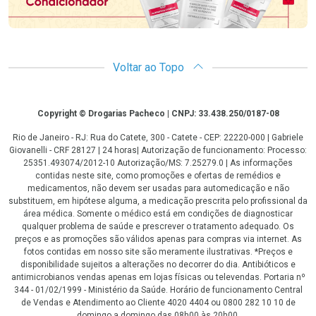
Voltar ao Topo
Copyright
Copyright © Drogarias Pacheco | CNPJ: 33.438.250/0187-08
Rio de Janeiro - RJ: Rua do Catete, 300 - Catete - CEP: 22220-000 | Gabriele
Giovanelli - CRF 28127 | 24 horas| Autorização de funcionamento: Processo:
25351.493074/2012-10 Autorização/MS: 7.25279.0 | As informações
contidas neste site, como promoções e ofertas de remédios e
medicamentos, não devem ser usadas para automedicação e não
substituem, em hipótese alguma, a medicação prescrita pelo profissional da
área médica. Somente o médico está em condições de diagnosticar
qualquer problema de saúde e prescrever o tratamento adequado. Os
preços e as promoções são válidos apenas para compras via internet. As
fotos contidas em nosso site são meramente ilustrativas. *Preços e
disponibilidade sujeitos a alterações no decorrer do dia. Antibióticos e
antimicrobianos vendas apenas em lojas físicas ou televendas. Portaria nº
344 - 01/02/1999 - Ministério da Saúde. Horário de funcionamento Central
de Vendas e Atendimento ao Cliente 4020 4404 ou 0800 282 10 10 de
domingo a domingo das 08h00 às 20h00.