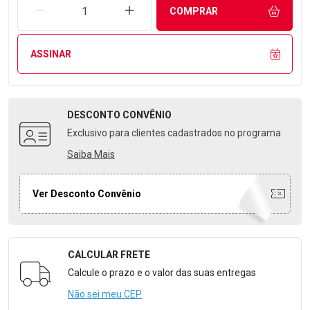
REMOVER UMA UNIDADE
AUMENTAR UMA UNIDADE
COMPRAR
ASSINAR
DESCONTO
CONVÊNIO
Exclusivo para clientes cadastrados no programa
Saiba Mais
Ver Desconto Convênio
CALCULAR FRETE
Formulário para Calcular o Frete
Calcule o prazo e o valor das suas entregas
Não sei meu CEP