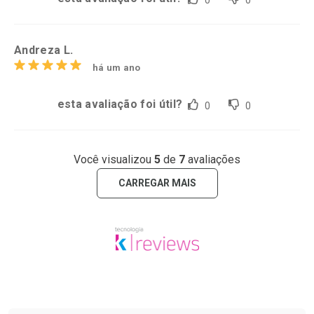
0
0
Andreza L.
há um ano
esta avaliação foi útil?
0
0
Você visualizou
5
de
7
avaliações
CARREGAR MAIS