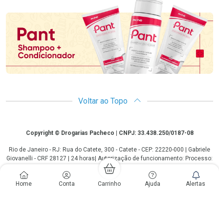
Promoção em Destaque
Voltar ao Topo
Copyright
Copyright © Drogarias Pacheco | CNPJ: 33.438.250/0187-08
Rio de Janeiro - RJ: Rua do Catete, 300 - Catete - CEP: 22220-000 | Gabriele
Giovanelli - CRF 28127 | 24 horas| Autorização de funcionamento: Processo:
25351.493074/2012-10 Autorização/MS: 7.25279.0 | As informações
contidas neste site, como promoções e ofertas de remédios e
Home
Conta
Carrinho
Ajuda
Alertas
medicamentos, não devem ser usadas para automedicação e não
substituem, em hipótese alguma, a medicação prescrita pelo profissional da
área médica. Somente o médico está em condições de diagnosticar
qualquer problema de saúde e prescrever o tratamento adequado. Os