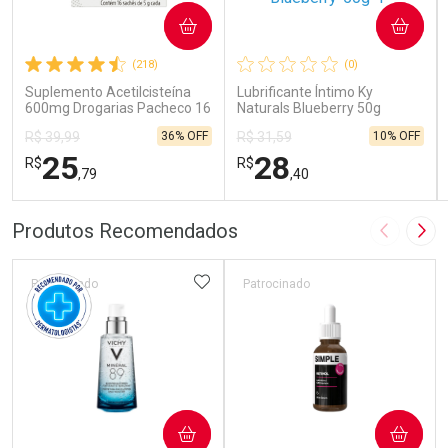
COMPRAR
COMPRAR
(218)
(0)
Suplemento Acetilcisteína
Lubrificante Íntimo Ky
600mg Drogarias Pacheco 16
Naturals Blueberry 50g
Sachês
36% OFF
10% OFF
R$ 39,99
R$ 31,59
25
28
R$
R$
,79
,40
FECHAR
FECHAR
FEC
FEC
Produtos Recomendados
Imagem A
Pró
Laboratório
Laboratório
Por Menos
Por Menos
ADICIONAR AOS FAVORITOS
Patrocinado
Patrocinado
COMPRAR
COMPRAR
Ativar Desconto
Ativar Desconto