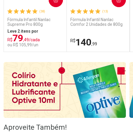
(38)
(13)
Fórmula Infantil Nanlac
Fórmula Infantil Nanlac
Supreme Pro 800g
Comfor 2 Unidades de 800g
Leve 2 itens por
79
140
R$
,49/cada
R$
,99
ou R$ 105,99/un
FECHAR
FECHAR
FEC
FEC
Laboratório
Laboratório
Por Menos
Por Menos
Ativar Desconto
Ativar Desconto
Aproveite Também!