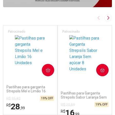
Imagem A
Pró
Patrocinado
Patrocinado
COMPRAR
COMPRAR
(229)
(69)
Pastilhas para garganta
Strepsils Mel e Limão 16
Pastilhas para Garganta
Unidades
Strepsils Sabor Laranja Sem
19% OFF
R$ 35,82
açúcar 8 Unidades
28
19% OFF
R$ 20,89
R$
,99
16
R$
,99