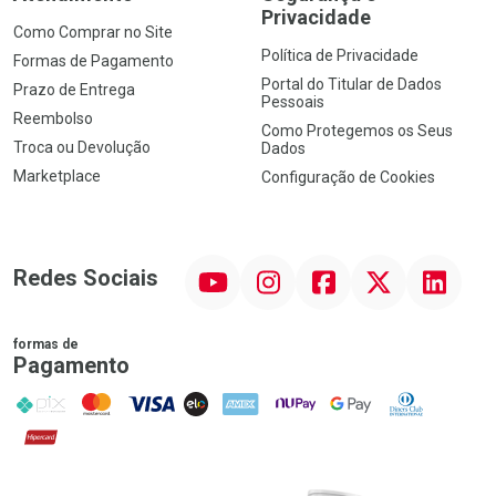
Privacidade
Como Comprar no Site
Política de Privacidade
Formas de Pagamento
Portal do Titular de Dados
Prazo de Entrega
Pessoais
Reembolso
Como Protegemos os Seus
Troca ou Devolução
Dados
Marketplace
Configuração de Cookies
YouTube
Instagram
Facebook
Twitter
Linkedin
Redes Sociais
formas de
Pagamento
PIX
MasterCard
VISA
ELO
AMEX
NuPay
Google Pay
Diners Club
Hipercard