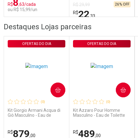
8
R$
,63/cada
26% OFF
R$ 29,99
ou R$ 15,99/un
22
R$
,33
FECHAR
FECHAR
FEC
FEC
Destaques Lojas parceiras
Laboratório
Laboratório
Por Menos
Por Menos
OFERTAS DO DIA
OFERTAS DO DIA
COMPRAR
COMPRAR
Ativar Desconto
Ativar Desconto
(0)
(0)
Comprar sem Desconto
Comprar sem Desconto
Comprar sem Desconto
Comprar sem Desconto
Kit Giorgio Armani Acqua di
Kit Azzaro Pour Homme
Por R$ 15,99/cada
Por R$ 22,33/cada
Por R$ 15,99/cada
Por R$ 22,33/cada
Giò Masculino - Eau de
Masculino - Eau de Toilette
Toilette 100ml + Gel de
100ml + Shampoo
Banho 75ml
879
489
R$
R$
,00
,00