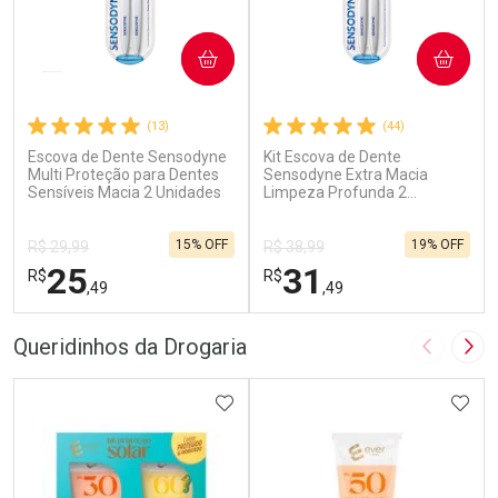
COMPRAR
COMPRAR
(13)
(44)
Escova de Dente Sensodyne
Kit Escova de Dente
Multi Proteção para Dentes
Sensodyne Extra Macia
Sensíveis Macia 2 Unidades
Limpeza Profunda 2
Unidades
15% OFF
19% OFF
R$ 29,99
R$ 38,99
25
31
R$
R$
,49
,49
FECHAR
F
FECHAR
F
Queridinhos da Drogaria
Imagem A
Pró
Laboratório
Laboratório
Por Menos
ADICIONAR AOS FAVORITOS
Por Menos
ADIC