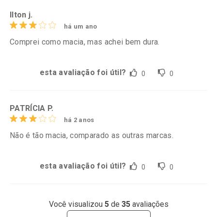
Ilton j.
há um ano
Comprei como macia, mas achei bem dura.
esta avaliação foi útil?
0
0
PATRÍCIA P.
há 2 anos
Não é tão macia, comparado as outras marcas.
esta avaliação foi útil?
0
0
Você visualizou
5
de
35
avaliações