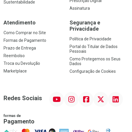
Prescrição Digital
Sustentabilidade
Assinatura
Atendimento
Segurança e
Privacidade
Como Comprar no Site
Política de Privacidade
Formas de Pagamento
Portal do Titular de Dados
Prazo de Entrega
Pessoais
Reembolso
Como Protegemos os Seus
Troca ou Devolução
Dados
Marketplace
Configuração de Cookies
YouTube
Instagram
Facebook
Twitter
Linkedin
Redes Sociais
formas de
Pagamento
PIX
MasterCard
VISA
ELO
AMEX
NuPay
Google Pay
Diners Club