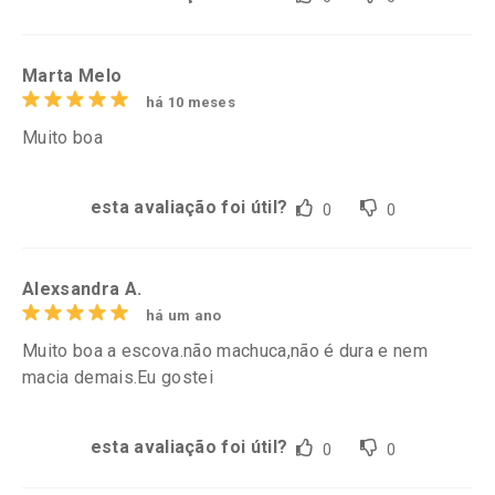
Marta Melo
há 10 meses
Muito boa
esta avaliação foi útil?
0
0
Alexsandra A.
há um ano
Muito boa a escova.não machuca,não é dura e nem
macia demais.Eu gostei
esta avaliação foi útil?
0
0