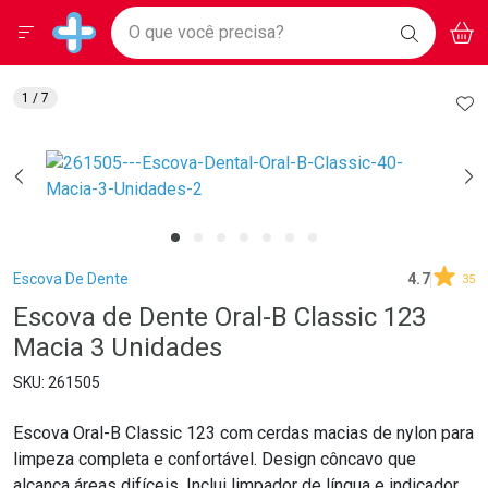
Drogarias Pacheco
Menu
Aces
Ir direto para a home
O que você precisa?
BAIXE
V
i
Baixe nosso APP e aproveite Ofertas Exclusivas!
BUSCAR
O APP
Navegue pela página
Ir direto para o conteúdo
Faça a sua busca
Ir direto para a busca
Ir direto para a conta
AD
1
/ 7
Ir direto para a ajuda
Ir direto para a notificações
Ir direto para o carrinho
Ir direto para o menu
Breadcrumb
Escova De Dente
4.7
35
Escova de Dente Oral-B Classic 123
Macia 3 Unidades
261505
Escova Oral-B Classic 123 com cerdas macias de nylon para
limpeza completa e confortável. Design côncavo que
alcança áreas difíceis. Inclui limpador de língua e indicador