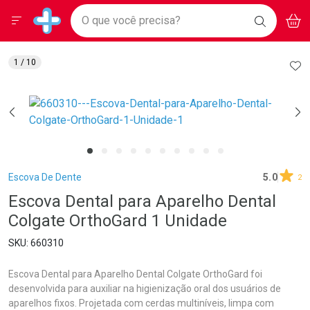
Drogarias Pacheco
Menu
Aces
Ir direto para a home
O que você precisa?
BAIXE
V
i
Baixe nosso APP e aproveite Ofertas Exclusivas!
BUSCAR
O APP
Navegue pela página
Ir direto para o conteúdo
Faça a sua busca
Ir direto para a busca
Ir direto para a conta
AD
1
/ 10
Ir direto para a ajuda
Ir direto para a notificações
Ir direto para o carrinho
Ir direto para o menu
Breadcrumb
Escova De Dente
5.0
2
Escova Dental para Aparelho Dental
Colgate OrthoGard 1 Unidade
660310
Escova Dental para Aparelho Dental Colgate OrthoGard foi
desenvolvida para auxiliar na higienização oral dos usuários de
aparelhos fixos. Projetada com cerdas multiníveis, limpa com