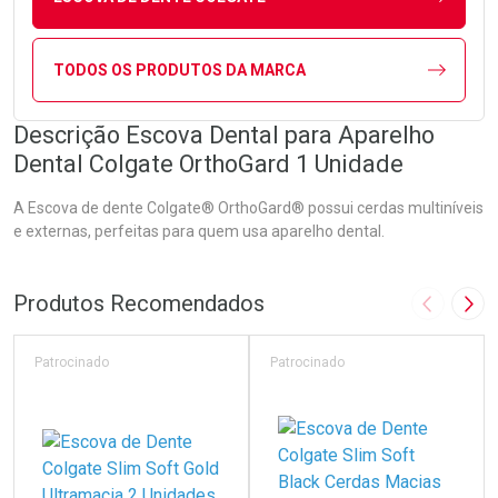
TODOS OS PRODUTOS DA MARCA
Descrição Escova Dental para Aparelho
Dental Colgate OrthoGard 1 Unidade
A Escova de dente Colgate® OrthoGard® possui cerdas multiníveis
e externas, perfeitas para quem usa aparelho dental.
Produtos Recomendados
Imagem A
Pró
Patrocinado
Patrocinado