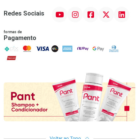
YouTube
Instagram
Facebook
Twitter
Linkedin
Redes Sociais
formas de
Pagamento
PIX
MasterCard
VISA
ELO
AMEX
NuPay
Google Pay
Diners Club
Hipercard
Promoção em Destaque
Voltar ao Topo