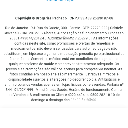
Copyright
Copyright © Drogarias Pacheco | CNPJ: 33.438.250/0187-08
Rio de Janeiro - RJ: Rua do Catete, 300 - Catete - CEP: 22220-000 | Gabriele
Giovanelli - CRF 28127 | 24 horas| Autorização de funcionamento: Processo:
25351.493074/2012-10 Autorização/MS: 7.25279.0 | As informações
contidas neste site, como promoções e ofertas de remédios e
medicamentos, não devem ser usadas para automedicação e não
substituem, em hipótese alguma, a medicação prescrita pelo profissional da
área médica. Somente o médico está em condições de diagnosticar
qualquer problema de saúde e prescrever o tratamento adequado. Os
preços e as promoções são válidos apenas para compras via internet. As
fotos contidas em nosso site são meramente ilustrativas. *Preços e
disponibilidade sujeitos a alterações no decorrer do dia. Antibióticos e
antimicrobianos vendas apenas em lojas físicas ou televendas. Portaria nº
344 - 01/02/1999 - Ministério da Saúde. Horário de funcionamento Central
de Vendas e Atendimento ao Cliente 4020 4404 ou 0800 282 10 10 de
domingo a domingo das 08h00 às 20h00.
LGPD Aceite os Cookies
R$ 28,59
COMPRAR