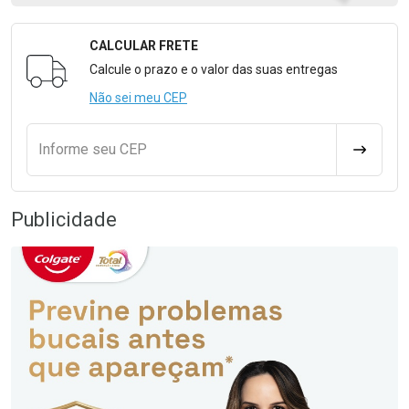
CALCULAR FRETE
Formulário para Calcular o Frete
Calcule o prazo e o valor das suas entregas
Não sei meu CEP
Informe seu CEP
CALCULA
Publicidade