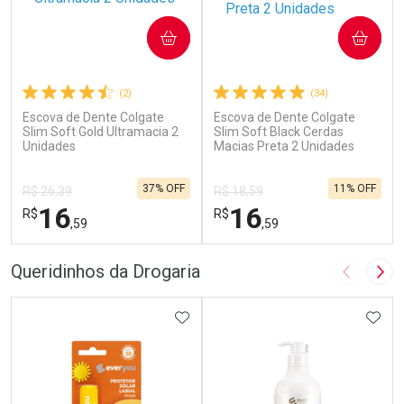
COMPRAR
COMPRAR
(2)
(34)
Escova de Dente Colgate
Escova de Dente Colgate
Slim Soft Gold Ultramacia 2
Slim Soft Black Cerdas
Unidades
Macias Preta 2 Unidades
37% OFF
11% OFF
R$ 26,39
R$ 18,59
16
16
R$
R$
,59
,59
FECHAR
F
FECHAR
F
Queridinhos da Drogaria
Imagem A
Pró
Laboratório
Laboratório
Por Menos
ADICIONAR AOS FAVORITOS
Por Menos
ADIC