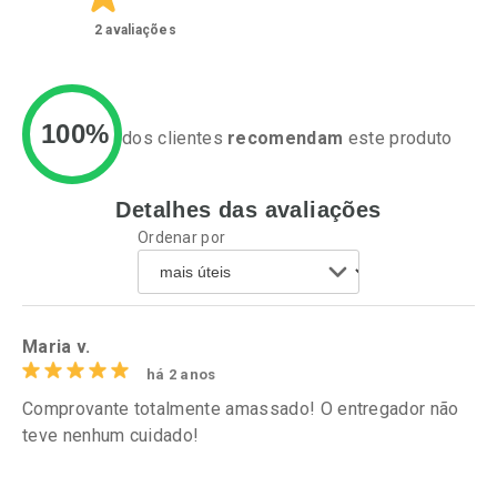
2
avaliações
100%
dos clientes
recomendam
este produto
Detalhes das avaliações
Ativar Desconto
Ativar Desconto
Ordenar por
Comprar sem Desconto
Comprar sem Desconto
Por R$ 15,19/cada
Por R$ 76,94/cada
Comprar sem Desconto
Comprar sem Desconto
Por R$ 15,19/cada
Por R$ 76,94/cada
Maria v.
há 2 anos
Comprovante totalmente amassado! O entregador não
teve nenhum cuidado!