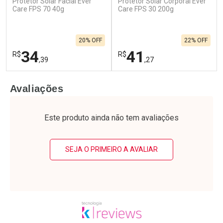
Protetor Solar Facial Ever
Protetor Solar Corporal Ever
Care FPS 70 40g
Care FPS 30 200g
20% OFF
22% OFF
34
41
R$
R$
,39
,27
FECHAR
F
FECHAR
F
Avaliações
Laboratório
Laboratório
Por Menos
Por Menos
Este produto ainda não tem avaliações
SEJA O PRIMEIRO A AVALIAR