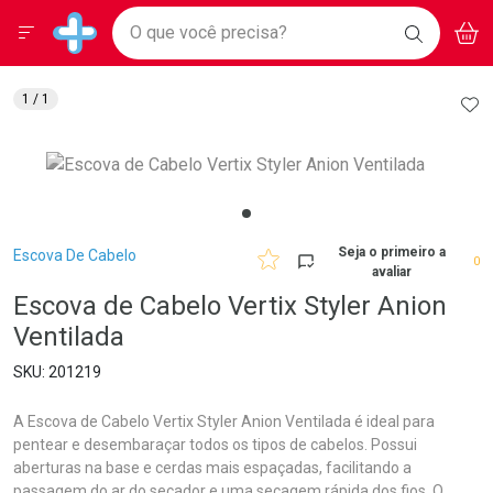
Drogarias Pacheco
Menu
Aces
Ir direto para a home
O que você precisa?
BAIXE
V
i
Baixe nosso APP e aproveite Ofertas Exclusivas!
BUSCAR
O APP
Navegue pela página
Ir direto para o conteúdo
Faça a sua busca
Ir direto para a busca
Ir direto para a conta
AD
1
/ 1
Ir direto para a ajuda
Ir direto para a notificações
Ir direto para o carrinho
Ir direto para o menu
Breadcrumb
Seja o primeiro a
Escova De Cabelo
0
avaliar
Escova de Cabelo Vertix Styler Anion
Ventilada
201219
A Escova de Cabelo Vertix Styler Anion Ventilada é ideal para
pentear e desembaraçar todos os tipos de cabelos. Possui
aberturas na base e cerdas mais espaçadas, facilitando a
passagem do ar do secador e uma secagem rápida dos fios. O