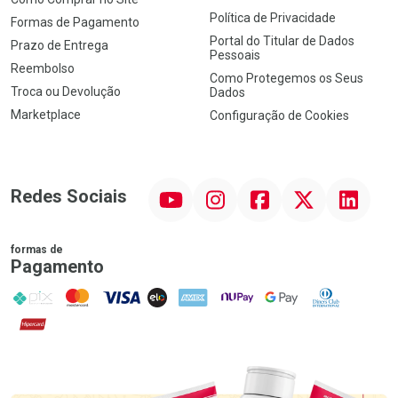
Política de Privacidade
Formas de Pagamento
Portal do Titular de Dados
Prazo de Entrega
Pessoais
Reembolso
Como Protegemos os Seus
Troca ou Devolução
Dados
Marketplace
Configuração de Cookies
YouTube
Instagram
Facebook
Twitter
Linkedin
Redes Sociais
formas de
Pagamento
PIX
MasterCard
VISA
ELO
AMEX
NuPay
Google Pay
Diners Club
Hipercard
Promoção em Destaque