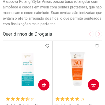
A escova Retang Styler Anion, possui base retangular com
almofada e cerdas em nylon com pontas protetoras, que não
machucam o couro cabeludo. Suas cerdas são ionizadas que
evitam o efeito arrepiado dos fios, o que permite penteados
com finalizações mais perfeitas.
Queridinhos da Drogaria
Imagem A
Pró
ADICIONAR AOS FAVORITOS
ADIC
COMPRAR
COMPRAR
(71)
(3)