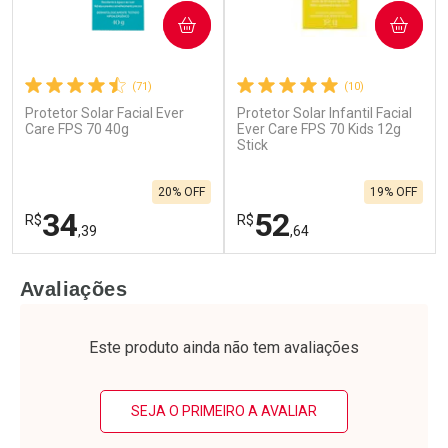
COMPRAR
COMPRAR
(71)
(10)
Protetor Solar Facial Ever
Protetor Solar Infantil Facial
Ativar Desconto
Ativar Desconto
Care FPS 70 40g
Ever Care FPS 70 Kids 12g
Comprar sem Desconto
Stick
Comprar sem Desconto
Por R$ 39,19/cada
Por R$ 39,49/cada
Comprar sem Desconto
Comprar sem Desconto
20% OFF
19% OFF
Por R$ 39,19/cada
Por R$ 39,49/cada
34
52
R$
R$
,39
,64
FECHAR
F
FECHAR
F
Avaliações
Laboratório
Laboratório
Por Menos
Por Menos
Este produto ainda não tem avaliações
SEJA O PRIMEIRO A AVALIAR