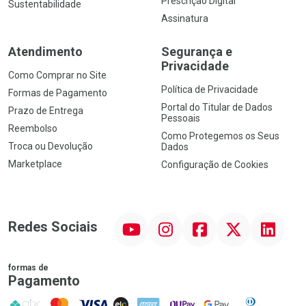
Prescrição Digital
Sustentabilidade
Assinatura
Atendimento
Segurança e
Privacidade
Como Comprar no Site
Política de Privacidade
Formas de Pagamento
Portal do Titular de Dados
Prazo de Entrega
Pessoais
Reembolso
Como Protegemos os Seus
Troca ou Devolução
Dados
Marketplace
Configuração de Cookies
YouTube
Instagram
Facebook
Twitter
Linkedin
Redes Sociais
formas de
Pagamento
PIX
MasterCard
VISA
ELO
AMEX
NuPay
Google Pay
Diners Club