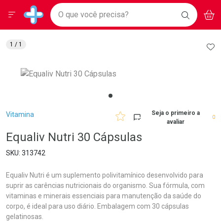
Drogarias Pacheco
Menu
Aces
Ir direto para a home
O que você precisa?
BAIXE
V
i
Baixe nosso APP e aproveite Ofertas Exclusivas!
BUSCAR
O APP
Navegue pela página
Ir direto para o conteúdo
Faça a sua busca
Ir direto para a busca
Ir direto para a conta
AD
1
/ 1
Ir direto para a ajuda
Ir direto para a notificações
Ir direto para o carrinho
Ir direto para o menu
Breadcrumb
Seja o primeiro a
Vitamina
0
avaliar
Equaliv Nutri 30 Cápsulas
313742
Equaliv Nutri é um suplemento polivitamínico desenvolvido para
suprir as carências nutricionais do organismo. Sua fórmula, com
vitaminas e minerais essenciais para manutenção da saúde do
corpo, é ideal para uso diário. Embalagem com 30 cápsulas
gelatinosas.