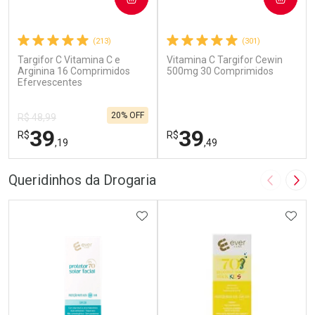
(213)
(301)
Targifor C Vitamina C e
Vitamina C Targifor Cewin
Arginina 16 Comprimidos
500mg 30 Comprimidos
Efervescentes
20% OFF
R$ 48,99
39
39
R$
R$
,19
,49
FECHAR
F
FECHAR
F
Queridinhos da Drogaria
Imagem A
Pró
Laboratório
Laboratório
Por Menos
ADICIONAR AOS FAVORITOS
Por Menos
ADIC