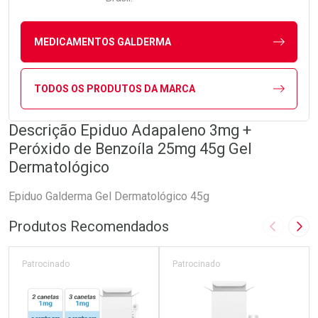
MEDICAMENTOS GALDERMA
TODOS OS PRODUTOS DA MARCA
Descrição Epiduo Adapaleno 3mg +
Peróxido de Benzoíla 25mg 45g Gel
Dermatológico
Epiduo Galderma Gel Dermatológico 45g
Produtos Recomendados
Imagem A
Pró
Patrocinado
Patrocinado