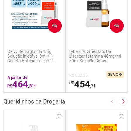
COMPRAR
COMPRAR
(6)
(0)
Ozivy Semaglutida 1mg
Lyberdia Dimesilato De
Solução Injetável 3ml + 1
Lisdexanfetamina 40mg/ml
Caneta Aplicadora com 4
50ml Solução Gotas
Agulhas
25% OFF
R$ 603,36
A partir de
464
454
R$
R$
,81*
,71
FECHAR
F
FECHAR
F
Queridinhos da Drogaria
Imagem A
Pró
Laboratório
Laboratório
Por Menos
ADICIONAR AOS FAVORITOS
Por Menos
ADIC