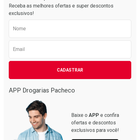
Receba as melhores ofertas e super descontos
exclusivos!
Preencha o formulário abaixo para receber 
Nome
Email
CADASTRAR
Ativar Desconto
Ativar Desconto
Comprar sem Desconto
Comprar sem Desconto
Por R$ 64,79/cada
Por R$ 50,25/cada
APP Drogarias Pacheco
Comprar sem Desconto
Comprar sem Desconto
Por R$ 64,79/cada
Por R$ 50,25/cada
Baixe o
APP
e confira
ofertas e descontos
exclusivos para você!