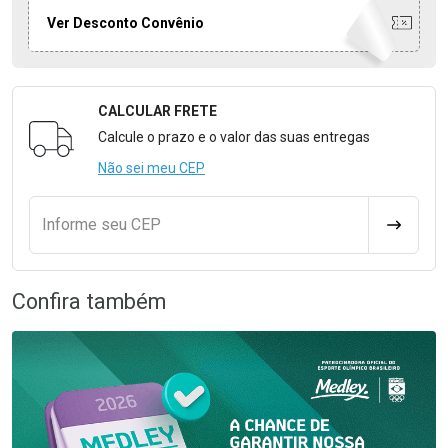
Ver Desconto Convênio
CALCULAR FRETE
Formulário para Calcular o Frete
Calcule o prazo e o valor das suas entregas
Não sei meu CEP
Informe seu CEP
CALCULA
Confira também