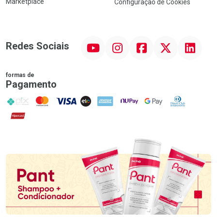
Marketplace
Configuração de Cookies
YouTube
Instagram
Facebook
Twitter
Linkedin
Redes Sociais
formas de
Pagamento
PIX
MasterCard
VISA
ELO
AMEX
NuPay
Google Pay
Diners Club
Hipercard
Promoção em Destaque