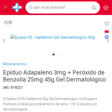
Drogarias Pacheco
Menu
Aces
Ir direto para a home
O que você precisa?
BAIXE
V
i
Baixe nosso APP e aproveite Ofertas Exclusivas!
BUSCAR
O APP
Navegue pela página
Ir direto para o conteúdo
Faça a sua busca
Ir direto para a busca
Ir direto para a conta
AD
1
/ 2
Ir direto para a ajuda
Tarj
Ir direto para a notificações
Med
Ir direto para o carrinho
Ir direto para o menu
Breadcrumb
Medicamentos
Epiduo Adapaleno 3mg + Peróxido de
Benzoíla 25mg 45g Gel Dermatológico
818321
O Epiduo 0,3% Galderma 45g Gel Dermatológico na Drogaria
Pacheco é ideal para tratamento de acne. +18. Consulte um
dermatologista.