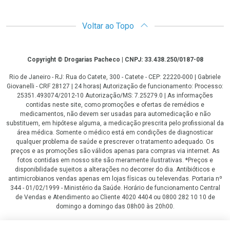
Voltar ao Topo
Copyright
Copyright © Drogarias Pacheco | CNPJ: 33.438.250/0187-08
Rio de Janeiro - RJ: Rua do Catete, 300 - Catete - CEP: 22220-000 | Gabriele
Giovanelli - CRF 28127 | 24 horas| Autorização de funcionamento: Processo:
25351.493074/2012-10 Autorização/MS: 7.25279.0 | As informações
contidas neste site, como promoções e ofertas de remédios e
medicamentos, não devem ser usadas para automedicação e não
substituem, em hipótese alguma, a medicação prescrita pelo profissional da
área médica. Somente o médico está em condições de diagnosticar
qualquer problema de saúde e prescrever o tratamento adequado. Os
preços e as promoções são válidos apenas para compras via internet. As
fotos contidas em nosso site são meramente ilustrativas. *Preços e
disponibilidade sujeitos a alterações no decorrer do dia. Antibióticos e
antimicrobianos vendas apenas em lojas físicas ou televendas. Portaria nº
344 - 01/02/1999 - Ministério da Saúde. Horário de funcionamento Central
de Vendas e Atendimento ao Cliente 4020 4404 ou 0800 282 10 10 de
domingo a domingo das 08h00 às 20h00.
LGPD Aceite os Cookies