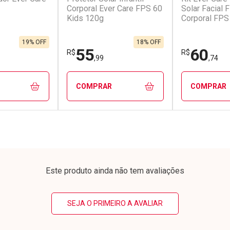
Corporal Ever Care FPS 60
Solar Facial 
Kids 120g
Corporal FPS
Aerossol
em Desconto
Comprar sem Desconto
Comprar s
em Desconto
Comprar sem Desconto
Comprar s
1/cada
Por R$ 32,74/cada
Por R$ 32,7
1/cada
Por R$ 32,74/cada
Por R$ 32,7
19% OFF
18% OFF
55
60
R$
R$
,99
,74
COMPRAR
COMPRAR
FECHAR
FECHAR
FECHAR
FECHAR
rio
Laboratório
Laborató
os
Por Menos
Por Men
Este produto ainda não tem avaliações
SEJA O PRIMEIRO A AVALIAR