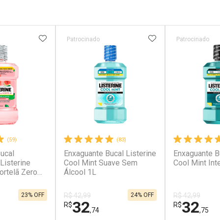
FAVORITOS
ADICIONAR AOS FAVORITOS
ADICIONAR AOS 
Patrocinado
Patrocinado
(59)
(83)
ucal
Enxaguante Bucal Listerine
Enxaguante Bu
Listerine
Cool Mint Suave Sem
Cool Mint Int
ortelã Zero
Álcool 1L
23% OFF
24% OFF
R$ 42,99
R$ 42,99
32
32
R$
R$
,74
,75