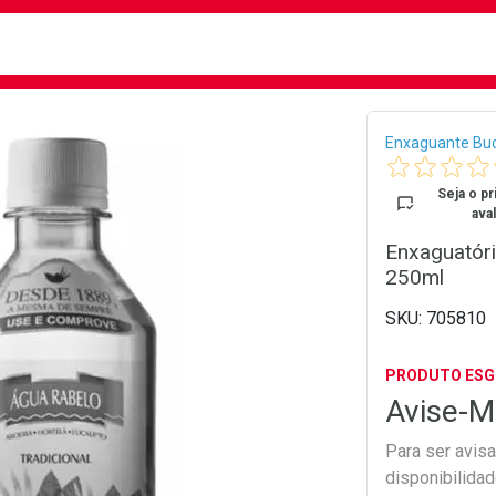
busca
isa?
Bread
Enxaguante Buc
Seja o pr
aval
Enxaguatóri
250ml
705810
PRODUTO ES
Avise-M
Para ser avis
disponibilida