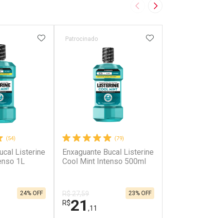
Imagem Anterior
Próxima Imagem
FAVORITOS
ADICIONAR AOS FAVORITOS
ADICIONAR AOS 
Patrocinado
Patrocinado
(54)
(79)
cal Listerine
Enxaguante Bucal Listerine
Antisséptico 
enso 1L
Cool Mint Intenso 500ml
Listerine Coo
24% OFF
23% OFF
R$ 27,59
R$ 54,99
21
47
R$
R$
,11
,79