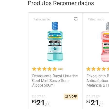
Produtos Recomendados
ADICIONAR AOS 
Patrocinado
Patrocinado
(84)
Enxaguante Bucal Listerine
Enxaguante B
Cool Mint Suave Sem
Antisséptico 
Álcool 500ml
Melancia & H
Álcool 500ml
23% OFF
R$ 27,59
R$ 27,59
21
21
R$
R$
,11
,11