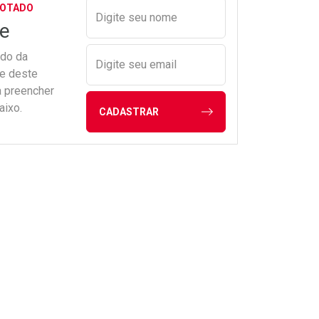
Preencher nome e email para s
GOTADO
Digite seu nome
e
ado da
Digite seu email
de deste
a preencher
aixo.
CADASTRAR