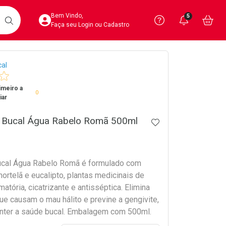
Acesse sua Conta
Precisa de 
Notific
Aces
Bem Vindo,
5
Você po
notifica
Vo
it
BUSCAR
Ver Recursos 
Faça seu Login ou Cadastro
crumb
al
Atendimento ao 
imeiro a
Central de Ajud
0
iar
Televendas
 Bucal Água Rabelo Romã 500ml
ADICIONAR AOS 
4020-4404
ucal Água Rabelo Romã é formulado com
 hortelã e eucalipto, plantas medicinais de
matória, cicatrizante e antisséptica. Elimina
ue causam o mau hálito e previne a gengivite,
nter a saúde bucal. Embalagem com 500ml.