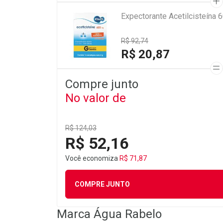
Expectorante Acetilcisteína
R$ 92,74
R$ 20,87
Compre junto
No valor de
R$ 124,03
R$ 52,16
Você economiza
R$ 71,87
COMPRE JUNTO
Marca
Água Rabelo