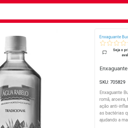
busca
isa?
Bread
Enxaguante Buc
Seja o pr
aval
Enxaguante
705829
Enxaguante B
romã, aroeira,
ação anti-infla
as bactérias q
ajudando a ma