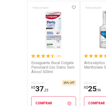
ADICIONAR AOS 
Patrocinado
Patrocinado
(85)
Enxaguante Bucal Colgate
Antisséptico
PerioGard Uso Diário Sem
Merthiolate 
Álcool 500ml
38% OFF
R$ 59,59
R$ 31,52
37
25
R$
R$
,23
,96
COMPRAR
COMPRAR