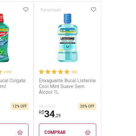
FAVORITOS
ADICIONAR AOS FAVORITOS
ADICIONAR AOS 
Patrocinado
Patrocinado
(109)
(83)
ucal Colgate
Enxaguante Bucal Listerine
Enxaguante Bu
0ml
Cool Mint Suave Sem
Cool Mint Int
Álcool 1L
12% OFF
20% OFF
R$ 42,99
R$ 42,99
34
34
R$
R$
,29
,29
COMPRAR
COMPRAR