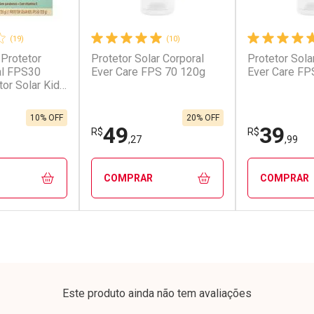
(19)
(10)
 Protetor
Protetor Solar Corporal
Protetor Sola
conto
Ativar Desconto
Ativar Desc
al FPS30
Ever Care FPS 70 120g
Ever Care FP
tor Solar Kids
em Desconto
Comprar sem Desconto
Comprar s
em Desconto
Comprar sem Desconto
Comprar s
9/cada
Por R$ 50,91/cada
Por R$ 25,5
9/cada
Por R$ 50,91/cada
Por R$ 25,5
10% OFF
20% OFF
49
39
R$
R$
,27
,99
COMPRAR
COMPRAR
FECHAR
FECHAR
FECHAR
FECHAR
rio
Laboratório
Laborató
os
Por Menos
Por Men
Este produto ainda não tem avaliações