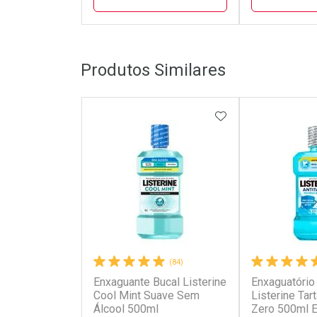
FECHAR
FECHAR
Produtos Similares
Laboratório
Laborató
Por Menos
Por Men
ADICIONAR AOS 
(84)
Enxaguante Bucal Listerine
Enxaguatório
Ativar Desconto
Ativar Des
Cool Mint Suave Sem
Listerine Tart
Álcool 500ml
Zero 500ml 