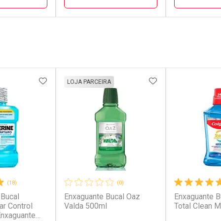
FECHAR
FECHAR
FECHAR
FECHAR
rio
Laboratório
Laborató
os
Por Menos
Por Men
FAVORITOS
ADICIONAR AOS FAVORITOS
ADICIONAR AOS 
LOJA PARCEIRA
(18)
(0)
 Bucal
Enxaguante Bucal Oaz
Enxaguante B
conto
Ativar Desconto
Ativar Desc
ar Control
Valda 500ml
Total Clean M
Enxaguante