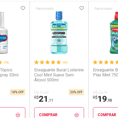
FAVORITOS
ADICIONAR AOS FAVORITOS
ADICIONAR AOS 
Patrocinado
Patrocinado
(98)
(84)
 Tópico
Enxaguante Bucal Listerine
Enxaguante B
Spray 30ml
Cool Mint Suave Sem
Plax Mint 75
Álcool 500ml
18% OFF
23% OFF
R$ 27,59
R$ 22,79
21
19
R$
R$
,11
,98
COMPRAR
COMPRAR