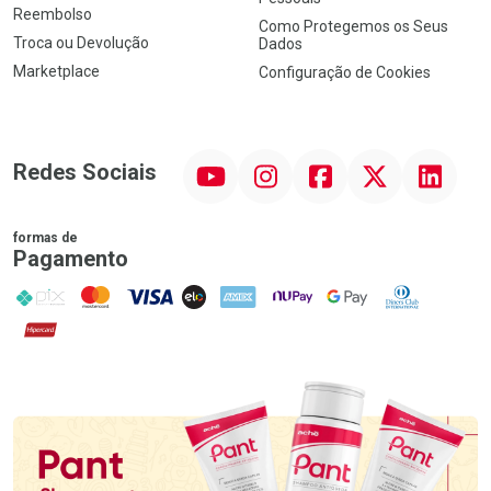
Reembolso
Como Protegemos os Seus
Troca ou Devolução
Dados
Marketplace
Configuração de Cookies
YouTube
Instagram
Facebook
Twitter
Linkedin
Redes Sociais
formas de
Pagamento
PIX
MasterCard
VISA
ELO
AMEX
NuPay
Google Pay
Diners Club
Hipercard
Promoção em Destaque