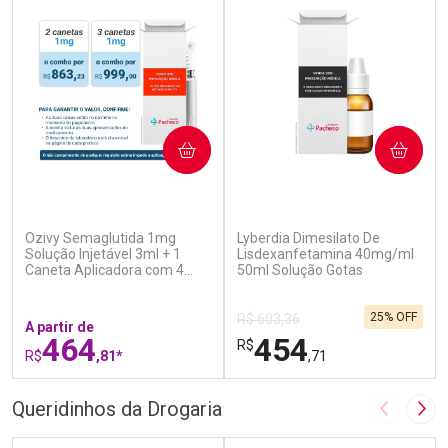
COMPRAR
COMPRAR
(7)
(0)
Ozivy Semaglutida 1mg
Lyberdia Dimesilato De
Solução Injetável 3ml + 1
Lisdexanfetamina 40mg/ml
Caneta Aplicadora com 4
50ml Solução Gotas
Agulhas
25% OFF
R$ 603,36
A partir de
464
454
R$
R$
,81*
,71
FECHAR
F
FECHAR
F
Queridinhos da Drogaria
Imagem A
Pró