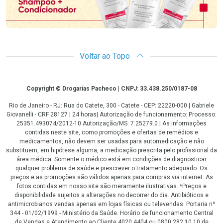
Voltar ao Topo
Copyright
Copyright © Drogarias Pacheco | CNPJ: 33.438.250/0187-08
Rio de Janeiro - RJ: Rua do Catete, 300 - Catete - CEP: 22220-000 | Gabriele
Giovanelli - CRF 28127 | 24 horas| Autorização de funcionamento: Processo:
25351.493074/2012-10 Autorização/MS: 7.25279.0 | As informações
contidas neste site, como promoções e ofertas de remédios e
medicamentos, não devem ser usadas para automedicação e não
substituem, em hipótese alguma, a medicação prescrita pelo profissional da
área médica. Somente o médico está em condições de diagnosticar
qualquer problema de saúde e prescrever o tratamento adequado. Os
preços e as promoções são válidos apenas para compras via internet. As
fotos contidas em nosso site são meramente ilustrativas. *Preços e
disponibilidade sujeitos a alterações no decorrer do dia. Antibióticos e
antimicrobianos vendas apenas em lojas físicas ou televendas. Portaria nº
344 - 01/02/1999 - Ministério da Saúde. Horário de funcionamento Central
de Vendas e Atendimento ao Cliente 4020 4404 ou 0800 282 10 10 de