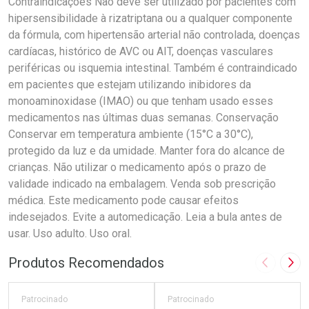
Contraindicações Não deve ser utilizado por pacientes com
hipersensibilidade à rizatriptana ou a qualquer componente
da fórmula, com hipertensão arterial não controlada, doenças
cardíacas, histórico de AVC ou AIT, doenças vasculares
periféricas ou isquemia intestinal. Também é contraindicado
em pacientes que estejam utilizando inibidores da
monoaminoxidase (IMAO) ou que tenham usado esses
medicamentos nas últimas duas semanas. Conservação
Conservar em temperatura ambiente (15°C a 30°C),
protegido da luz e da umidade. Manter fora do alcance de
crianças. Não utilizar o medicamento após o prazo de
validade indicado na embalagem. Venda sob prescrição
médica. Este medicamento pode causar efeitos
indesejados. Evite a automedicação. Leia a bula antes de
usar. Uso adulto. Uso oral.
Produtos Recomendados
Imagem A
Pró
Patrocinado
Patrocinado