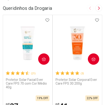
Queridinhos da Drogaria
Imagem A
Pró
ADICIONAR AOS FAVORITOS
ADIC
COMPRAR
COMPRAR
(21)
(3)
Protetor Solar Facial Ever
Protetor Solar Corporal Ever
Care FPS 70 com Cor Médio
Care FPS 30 200g
40g
19% OFF
22% OFF
R$
R$