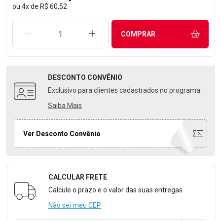
ou
4
x
de
R$ 60,52
REMOVER UMA UNIDADE
AUMENTAR UMA UNIDADE
COMPRAR
DESCONTO
CONVÊNIO
Exclusivo para clientes cadastrados no programa
Saiba Mais
Ver Desconto Convênio
CALCULAR FRETE
Formulário para Calcular o Frete
Calcule o prazo e o valor das suas entregas
Não sei meu CEP