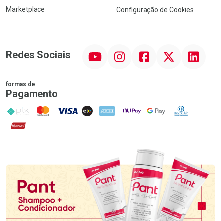
Marketplace
Configuração de Cookies
YouTube
Instagram
Facebook
Twitter
Linkedin
Redes Sociais
formas de
Pagamento
PIX
MasterCard
VISA
ELO
AMEX
NuPay
Google Pay
Diners Club
Hipercard
Promoção em Destaque