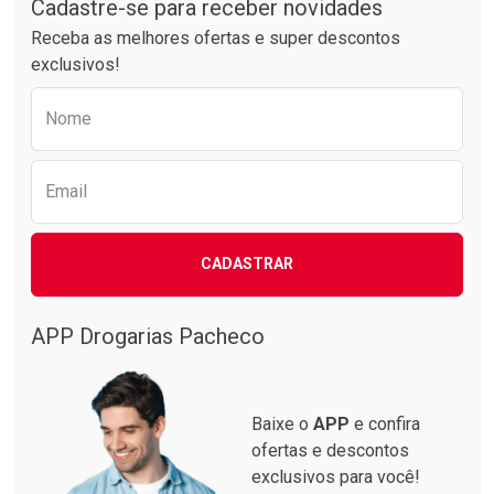
Por R$ 37,25/cada
Por R$ 41,27/cada
Cadastre-se para receber novidades
Receba as melhores ofertas e super descontos
exclusivos!
Preencha o formulário abaixo para receber 
Nome
Email
CADASTRAR
APP Drogarias Pacheco
Baixe o
APP
e confira
ofertas e descontos
exclusivos para você!