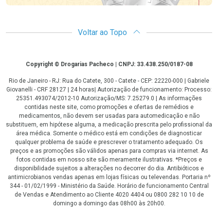
Voltar ao Topo
Copyright
Copyright © Drogarias Pacheco | CNPJ: 33.438.250/0187-08
Rio de Janeiro - RJ: Rua do Catete, 300 - Catete - CEP: 22220-000 | Gabriele
Giovanelli - CRF 28127 | 24 horas| Autorização de funcionamento: Processo:
25351.493074/2012-10 Autorização/MS: 7.25279.0 | As informações
contidas neste site, como promoções e ofertas de remédios e
medicamentos, não devem ser usadas para automedicação e não
substituem, em hipótese alguma, a medicação prescrita pelo profissional da
área médica. Somente o médico está em condições de diagnosticar
qualquer problema de saúde e prescrever o tratamento adequado. Os
preços e as promoções são válidos apenas para compras via internet. As
fotos contidas em nosso site são meramente ilustrativas. *Preços e
disponibilidade sujeitos a alterações no decorrer do dia. Antibióticos e
antimicrobianos vendas apenas em lojas físicas ou televendas. Portaria nº
344 - 01/02/1999 - Ministério da Saúde. Horário de funcionamento Central
de Vendas e Atendimento ao Cliente 4020 4404 ou 0800 282 10 10 de
domingo a domingo das 08h00 às 20h00.