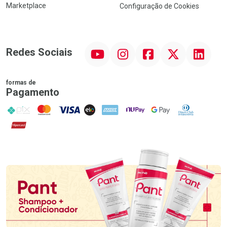
Marketplace
Configuração de Cookies
YouTube
Instagram
Facebook
Twitter
Linkedin
Redes Sociais
formas de
Pagamento
PIX
MasterCard
VISA
ELO
AMEX
NuPay
Google Pay
Diners Club
Hipercard
Promoção em Destaque