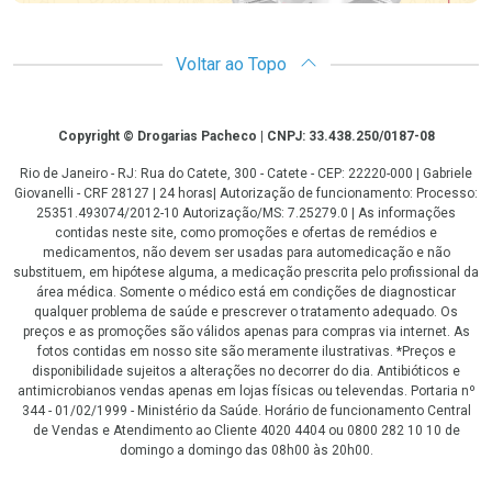
Voltar ao Topo
Copyright
Copyright © Drogarias Pacheco | CNPJ: 33.438.250/0187-08
Rio de Janeiro - RJ: Rua do Catete, 300 - Catete - CEP: 22220-000 | Gabriele
Giovanelli - CRF 28127 | 24 horas| Autorização de funcionamento: Processo:
25351.493074/2012-10 Autorização/MS: 7.25279.0 | As informações
contidas neste site, como promoções e ofertas de remédios e
medicamentos, não devem ser usadas para automedicação e não
substituem, em hipótese alguma, a medicação prescrita pelo profissional da
área médica. Somente o médico está em condições de diagnosticar
qualquer problema de saúde e prescrever o tratamento adequado. Os
preços e as promoções são válidos apenas para compras via internet. As
fotos contidas em nosso site são meramente ilustrativas. *Preços e
disponibilidade sujeitos a alterações no decorrer do dia. Antibióticos e
antimicrobianos vendas apenas em lojas físicas ou televendas. Portaria nº
344 - 01/02/1999 - Ministério da Saúde. Horário de funcionamento Central
de Vendas e Atendimento ao Cliente 4020 4404 ou 0800 282 10 10 de
domingo a domingo das 08h00 às 20h00.