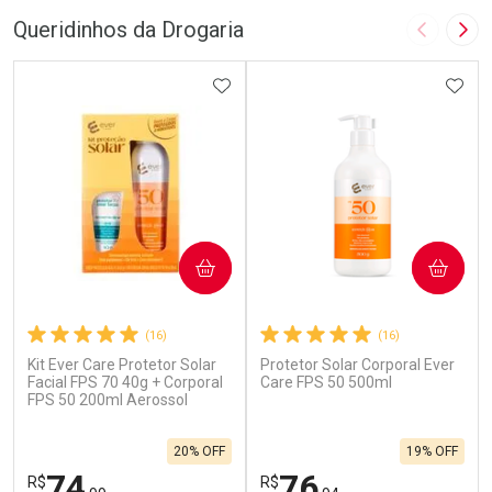
Queridinhos da Drogaria
Imagem A
Pró
ADICIONAR AOS FAVORITOS
ADIC
COMPRAR
COMPRAR
(16)
(16)
Kit Ever Care Protetor Solar
Protetor Solar Corporal Ever
Facial FPS 70 40g + Corporal
Care FPS 50 500ml
FPS 50 200ml Aerossol
20% OFF
19% OFF
74
76
R$
R$