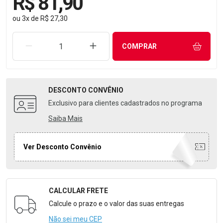
R$ 81,90
ou
3
x
de
R$ 27,30
REMOVER UMA UNIDADE
AUMENTAR UMA UNIDADE
COMPRAR
DESCONTO
CONVÊNIO
Exclusivo para clientes cadastrados no programa
Saiba Mais
Ver Desconto Convênio
CALCULAR FRETE
Formulário para Calcular o Frete
Calcule o prazo e o valor das suas entregas
Não sei meu CEP