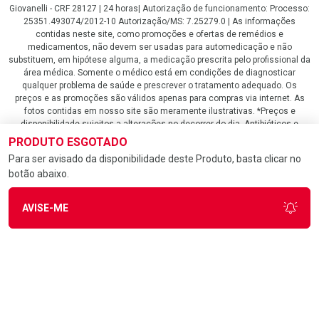
Giovanelli - CRF 28127 | 24 horas| Autorização de funcionamento: Processo:
25351.493074/2012-10 Autorização/MS: 7.25279.0 | As informações
contidas neste site, como promoções e ofertas de remédios e
medicamentos, não devem ser usadas para automedicação e não
substituem, em hipótese alguma, a medicação prescrita pelo profissional da
área médica. Somente o médico está em condições de diagnosticar
qualquer problema de saúde e prescrever o tratamento adequado. Os
preços e as promoções são válidos apenas para compras via internet. As
fotos contidas em nosso site são meramente ilustrativas. *Preços e
disponibilidade sujeitos a alterações no decorrer do dia. Antibióticos e
antimicrobianos vendas apenas em lojas físicas ou televendas. Portaria nº
PRODUTO ESGOTADO
344 - 01/02/1999 - Ministério da Saúde. Horário de funcionamento Central
Para ser avisado da disponibilidade deste Produto, basta clicar no
de Vendas e Atendimento ao Cliente 4020 4404 ou 0800 282 10 10 de
botão abaixo.
domingo a domingo das 08h00 às 20h00.
LGPD Aceite os Cookies
AVISE-ME