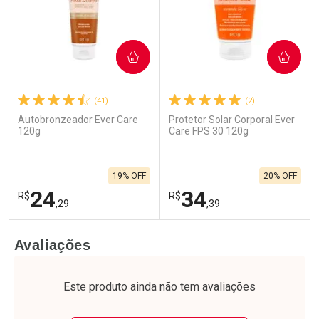
COMPRAR
COMPRAR
(41)
(2)
Autobronzeador Ever Care
Protetor Solar Corporal Ever
Ativar Desconto
Ativar Desconto
120g
Care FPS 30 120g
Comprar sem Desconto
Comprar sem Desconto
Por R$ 31,99/cada
Por R$ 72,99/cada
Comprar sem Desconto
Comprar sem Desconto
19% OFF
20% OFF
Por R$ 31,99/cada
Por R$ 72,99/cada
24
34
R$
R$
,29
,39
FECHAR
F
FECHAR
F
Avaliações
Laboratório
Laboratório
Por Menos
Por Menos
Este produto ainda não tem avaliações