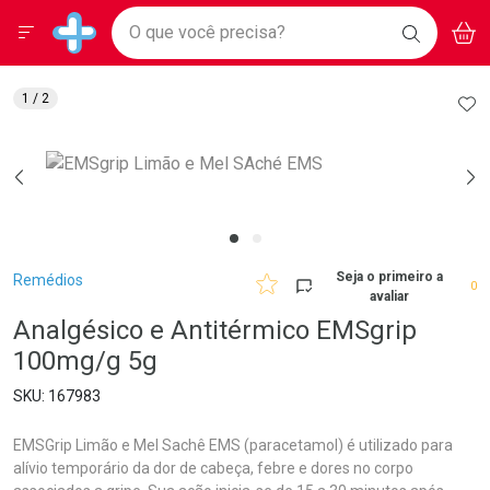
Drogarias Pacheco
Menu
Aces
Ir direto para a home
O que você precisa?
BAIXE
V
i
Baixe nosso APP e aproveite Ofertas Exclusivas!
BUSCAR
O APP
Navegue pela página
Ir direto para o conteúdo
Faça a sua busca
Ir direto para a busca
Ir direto para a conta
AD
1
/ 2
Ir direto para a ajuda
Ir direto para a notificações
Ir direto para o carrinho
Ir direto para o menu
Breadcrumb
Seja o primeiro a
Remédios
0
avaliar
Analgésico e Antitérmico EMSgrip
100mg/g 5g
167983
EMSGrip Limão e Mel Sachê EMS (paracetamol) é utilizado para
alívio temporário da dor de cabeça, febre e dores no corpo