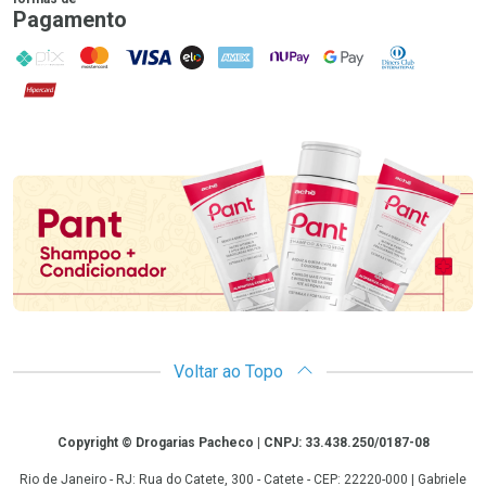
Pagamento
PIX
MasterCard
VISA
ELO
AMEX
NuPay
Google Pay
Diners Club
Hipercard
Promoção em Destaque
Voltar ao Topo
Copyright
Copyright © Drogarias Pacheco | CNPJ: 33.438.250/0187-08
Rio de Janeiro - RJ: Rua do Catete, 300 - Catete - CEP: 22220-000 | Gabriele