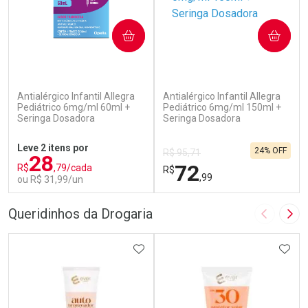
COMPRAR
COMPRAR
(104)
(73)
Antialérgico Infantil Allegra
Antialérgico Infantil Allegra
Pediátrico 6mg/ml 60ml +
Pediátrico 6mg/ml 150ml +
Seringa Dosadora
Seringa Dosadora
Leve 2 itens por
24% OFF
R$ 95,71
28
72
R$
,79/cada
R$
,99
ou R$ 31,99/un
FECHAR
F
FECHAR
F
Queridinhos da Drogaria
Imagem A
Pró
Laboratório
Laboratório
Por Menos
ADICIONAR AOS FAVORITOS
Por Menos
ADIC