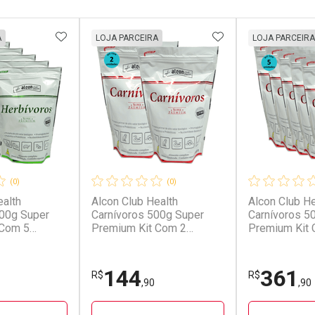
FAVORITOS
ADICIONAR AOS FAVORITOS
ADICIONAR AOS 
A
LOJA PARCEIRA
LOJA PARCEIRA
(0)
(0)
ealth
Alcon Club Health
Alcon Club He
00g Super
Carnívoros 500g Super
Carnívoros 5
 Com 5
Premium Kit Com 2
Premium Kit
unidades
unidades
144
361
R$
R$
,90
,90