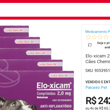
busca
isa?
Bread
Medicamento P
Seja o pr
aval
Elo-xicam 
Cães Chemi
9353951
Parceiro Pet
R$ 24
ou
4
x
de
R$ 60,