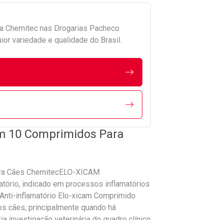
da
Chemitec
nas Drogarias Pacheco.
r variedade e qualidade do Brasil.
om 10 Comprimidos Para
ara Cães ChemitecELO-XICAM
ório, indicado em processos inflamatórios
Anti-inflamatório Elo-xicam Comprimido
os cães, principalmente quando há
a investigação veterinária do quadro clínico