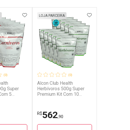
FAVORITOS
ADICIONAR AOS FAVORITOS
ADICIONAR AOS 
LOJA PARCEIRA
(0)
(0)
alth
Alcon Club Health
00g Super
Herbívoros 500g Super
 Com 5
Premium Kit Com 10
unidades
562
R$
,90