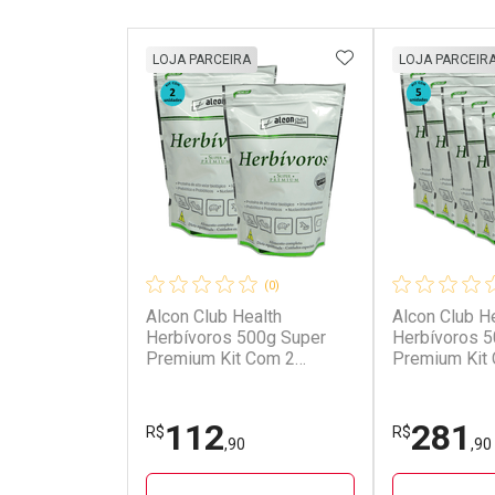
ADICIONAR AOS 
LOJA PARCEIRA
LOJA PARCEIR
(0)
Alcon Club Health
Alcon Club H
Herbívoros 500g Super
Herbívoros 5
Premium Kit Com 2
Premium Kit
unidades
unidades
112
281
R$
R$
,90
,90