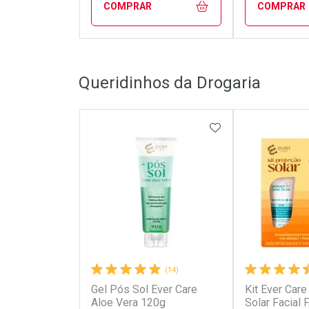
COMPRAR
COMPRAR
FECHAR
FECHAR
Queridinhos da Drogaria
Laboratório
Laborató
Por Menos
Por Men
ADICIONAR AOS 
(14)
Gel Pós Sol Ever Care
Kit Ever Care
Ativar Desconto
Ativar Des
Aloe Vera 120g
Solar Facial