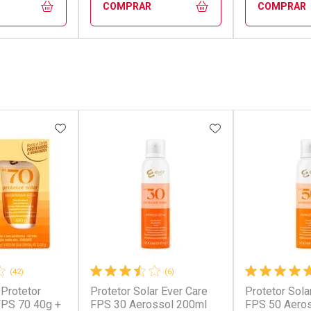
COMPRAR
COMPRAR
FECHAR
FECHAR
FECHAR
FECHAR
rio
Laboratório
Laborató
os
Por Menos
Por Men
FAVORITOS
ADICIONAR AOS FAVORITOS
ADICIONAR AOS 
(42)
(6)
 Protetor
Protetor Solar Ever Care
Protetor Sola
conto
Ativar Desconto
Ativar Desc
 FPS 70 40g +
FPS 30 Aerossol 200ml
FPS 50 Aero