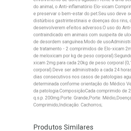
do animal, o Anti-inflamatório Elo-xicam Comp
e preservar o bem-estar do pet.Seu uso deve s
distúrbios gastrintestinais e doenças dos rins,
desenvolverem efeitos adversos.O uso do Anti-
contraindicado em animais com suspeita de ulce
de desordem sanguínea.Modo de usoAdministrar
de tratamento - 2 comprimidos de Elo-xicam 2
de meloxicam por kg de peso corporal).Segundo
xicam 2mg para cada 20kg de peso corporal (0
corporal).Deve ser administrado a cada 24 hor
dias consecutivos nos casos de patologias agu
determinada conforme orientação do Médico Vet
da patologia.ComposiçãoCada comprimido de 2
q.s.p. 200mg.Porte: Grande;Porte: Médio;Doenç
Comprimido;Indicação: Cachorros;
Produtos Similares