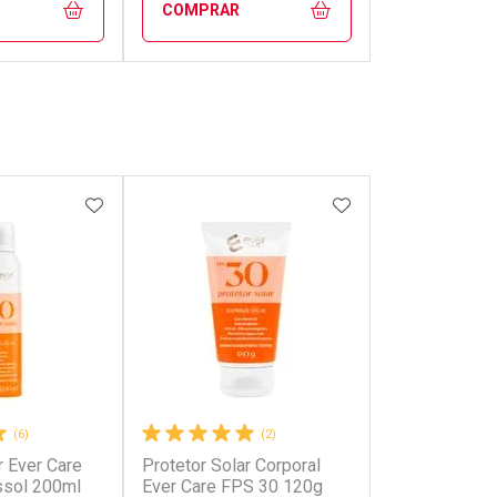
COMPRAR
FECHAR
FECHAR
FECHAR
FECHAR
rio
Laboratório
os
Por Menos
FAVORITOS
ADICIONAR AOS FAVORITOS
ADICIONAR AOS 
(6)
(2)
r Ever Care
Protetor Solar Corporal
onto
Ativar Desconto
ssol 200ml
Ever Care FPS 30 120g