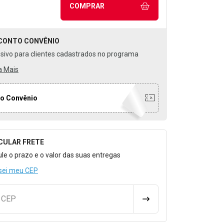
COMPRAR
CONTO
CONVÊNIO
usivo para clientes cadastrados no programa
a Mais
o Convênio
CULAR FRETE
o para Calcular o Frete
ule o prazo e o valor das suas entregas
sei meu CEP
u CEP
CALCULAR FRETE