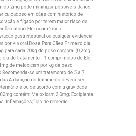
rimido 2mg pode minimizar possíveis danos
er cuidadoso em cães com histórico de
 coração e fígado por terem maior risco de
inflamatório Elo-xicam 2mg é
ração gastrintestinal ou qualquer evidência
 por via oral.Dose Para Cães:Primeiro dia
mg para cada 20kg de peso corporal (0,2mg
 dia de tratamento - 1 comprimidos de Elo-
,1mg de meloxicam por kg de peso
as.Recomenda-se um tratamento de 5 a 7
das.A duração do tratamento deverá ser
erinário e ou de acordo com a gravidade
00mg contém: Meloxicam 2,0mg; Excipiente
as: Inflamações;Tipo de remédio: