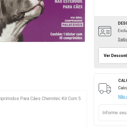
DES
Excl
Saib
Ver Descont
CAL
Formulári
Calc
Não 
primidos Para Cães Chemitec Kit Com 5
Informe se