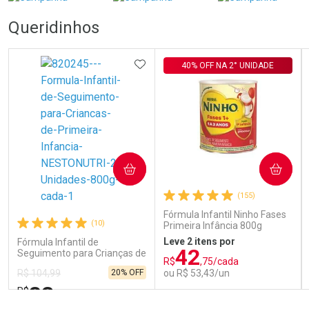
Queridinhos
ADICIONAR AOS FAVORITOS
40% OFF NA 2° UNIDADE
COMPRAR
COMPRAR
(155)
Fórmula Infantil Ninho Fases
(10)
Primeira Infância 800g
Leve 2 itens por
Fórmula Infantil de
42
Seguimento para Crianças de
R$
,75/cada
Primeira Infância Nestonutri
20% OFF
ou R$ 53,43/un
R$ 104,99
2 Unidades de 800g cada
83
R$
,98
FECHAR
FECHAR
FEC
FEC