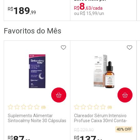
8
189
R$
,63/cada
R$
,99
ou R$ 15,99/un
FECHAR
FECHAR
FEC
FEC
Favoritos do Mês
Dermaclub
Laboratório
Por Menos
Por Menos
ADICIONAR AOS FAVORITOS
ADIC
COMPRAR
COMPRAR
Ativar Desconto
Ativar Desconto
(0)
(0)
Comprar sem Desconto
Comprar sem Desconto
Comprar sem Desconto
Comprar sem Desconto
Suplemento Alimentar
Clareador Sérum Intensivo
Por R$ 189,99/cada
Por R$ 15,99/cada
Por R$ 189,99/cada
Por R$ 15,99/cada
Sintocalmy Noite 30 Cápsulas
Profuse Caixa 30ml Conta-
Gotas
40% OFF
R$ 229,90
87
137
R$
R$