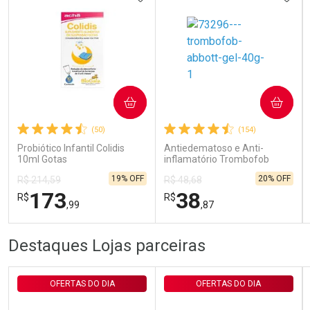
Ativar Desconto
COMPRAR
COMPRAR
Comprar sem Desconto
Comprar sem Desconto
Por R$ 29,30/cada
Por R$ 29,30/cada
(50)
(154)
Probiótico Infantil Colidis
Antiedematoso e Anti-
10ml Gotas
inflamatório Trombofob
200U/g 40g
19% OFF
20% OFF
R$ 214,59
R$ 48,68
173
38
R$
R$
,99
,87
FECHAR
FECHAR
FEC
FEC
Destaques Lojas parceiras
Laboratório
Laboratório
Por Menos
Por Menos
OFERTAS DO DIA
OFERTAS DO DIA