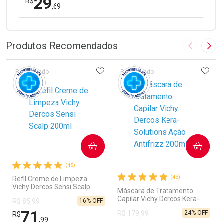
29
R$
,69
FECHAR
FECHAR
Laboratório
Por Menos
Produtos Recomendados
Imagem A
Pró
ADICIONAR AOS FAVORITOS
ADIC
Patrocinado
Patrocinado
Ativar Desconto
COMPRAR
COMPRAR
Comprar sem Desconto
Comprar sem Desconto
(45)
Por R$ 29,69/cada
Por R$ 29,69/cada
(43)
Refil Creme de Limpeza
Vichy Dercos Sensi Scalp
Máscara de Tratamento
200ml
Capilar Vichy Dercos Kera-
16% OFF
R$ 85,99
Solutions Ação Antifrizz
71
24% OFF
R$ 179,99
R$
200ml
,99