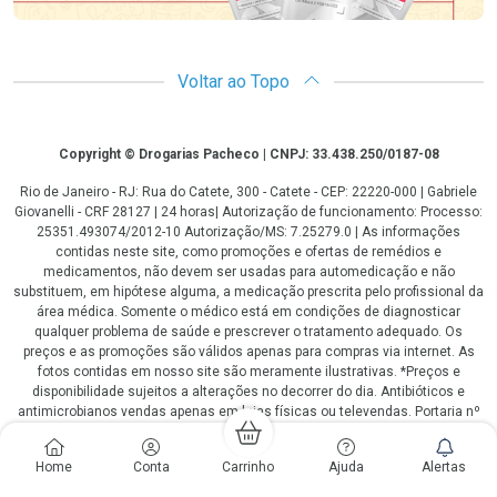
Voltar ao Topo
Copyright
Copyright © Drogarias Pacheco | CNPJ: 33.438.250/0187-08
Rio de Janeiro - RJ: Rua do Catete, 300 - Catete - CEP: 22220-000 | Gabriele
Giovanelli - CRF 28127 | 24 horas| Autorização de funcionamento: Processo:
25351.493074/2012-10 Autorização/MS: 7.25279.0 | As informações
contidas neste site, como promoções e ofertas de remédios e
medicamentos, não devem ser usadas para automedicação e não
substituem, em hipótese alguma, a medicação prescrita pelo profissional da
área médica. Somente o médico está em condições de diagnosticar
qualquer problema de saúde e prescrever o tratamento adequado. Os
preços e as promoções são válidos apenas para compras via internet. As
fotos contidas em nosso site são meramente ilustrativas. *Preços e
disponibilidade sujeitos a alterações no decorrer do dia. Antibióticos e
antimicrobianos vendas apenas em lojas físicas ou televendas. Portaria nº
344 - 01/02/1999 - Ministério da Saúde. Horário de funcionamento Central
de Vendas e Atendimento ao Cliente 4020 4404 ou 0800 282 10 10 de
Home
Conta
Carrinho
Ajuda
Alertas
domingo a domingo das 08h00 às 20h00.