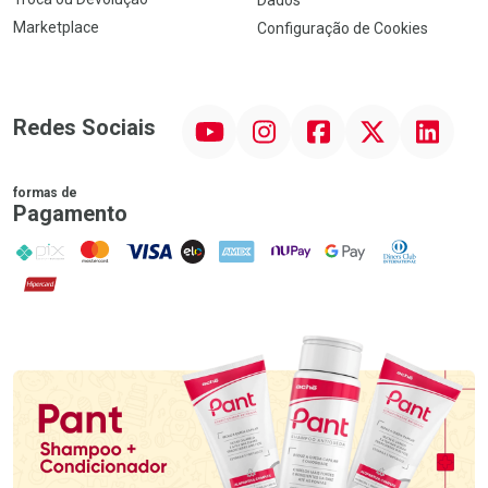
Dados
Marketplace
Configuração de Cookies
YouTube
Instagram
Facebook
Twitter
Linkedin
Redes Sociais
formas de
Pagamento
PIX
MasterCard
VISA
ELO
AMEX
NuPay
Google Pay
Diners Club
Hipercard
Promoção em Destaque