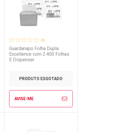
(0)
Guardanapo Folha Dupla
Excellence com 2.400 Folhas
E Dispenser
Ativar Desconto
PRODUTO ESGOTADO
Comprar sem Desconto
Comprar sem Desconto
AVISE-ME
Por R$ 17,99/cada
Por R$ 17,99/cada
CHAR
CHAR
FECHAR
FECHAR