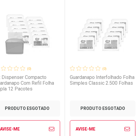
FECHAR
FECHAR
FE
FE
aboratório
or Menos
Laboratório
Por Menos
(0)
(0)
t Dispenser Compacto
Guardanapo Interfolhado Folha
ardanapo Com Refil Folha
Simples Classic 2.500 Folhas
pla 12 Pacotes
PRODUTO ESGOTADO
PRODUTO ESGOTADO
AVISE-ME
AVISE-ME
Ver Desconto Convênio
Ver Desconto Convênio