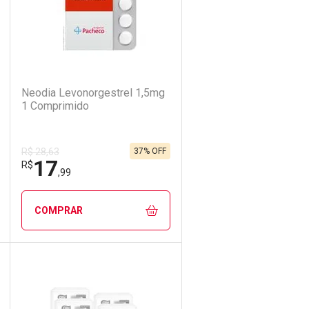
(0)
Neodia Levonorgestrel 1,5mg
1 Comprimido
37% OFF
R$ 28,63
17
R$
,99
COMPRAR
ECHAR
ECHAR
FECHAR
FECHAR
Laboratório
Por Menos