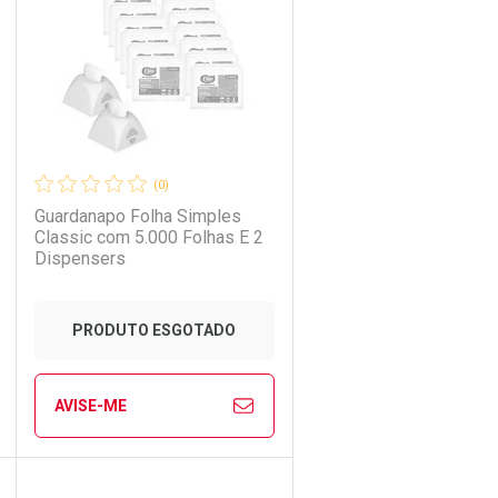
Laboratório
Por Menos
(0)
Guardanapo Folha Simples
Classic com 5.000 Folhas E 2
Dispensers
PRODUTO ESGOTADO
AVISE-ME
Ver Desconto Convênio
CHAR
CHAR
FECHAR
FECHAR