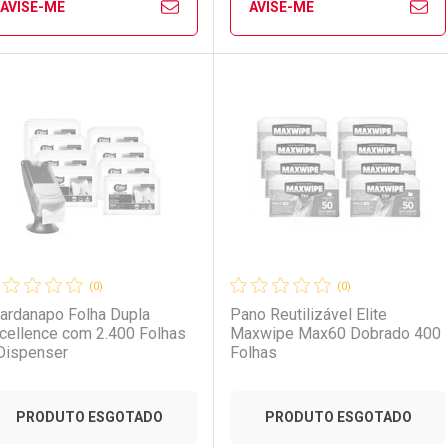
AVISE-ME
AVISE-ME
Ver Desconto Convênio
Ver Desconto Convênio
FECHAR
FECHAR
FE
FE
aboratório
or Menos
Laboratório
Por Menos
(0)
(0)
ardanapo Folha Dupla
Pano Reutilizável Elite
cellence com 2.400 Folhas
Maxwipe Max60 Dobrado 400
Dispenser
Folhas
PRODUTO ESGOTADO
PRODUTO ESGOTADO