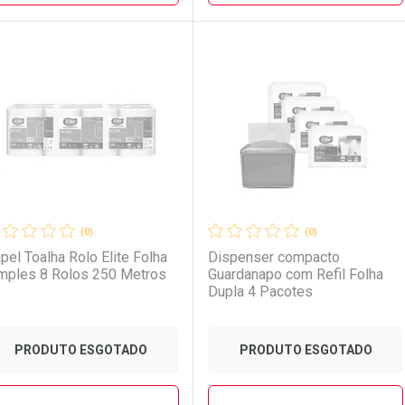
FECHAR
FECHAR
FE
FE
aboratório
or Menos
Laboratório
Por Menos
(0)
(0)
pel Toalha Rolo Elite Folha
Dispenser compacto
mples 8 Rolos 250 Metros
Guardanapo com Refil Folha
Dupla 4 Pacotes
PRODUTO ESGOTADO
PRODUTO ESGOTADO