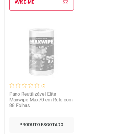
AVISE-ME
Ver Desconto Convênio
CHAR
CHAR
FECHAR
FECHAR
Laboratório
Por Menos
(0)
Pano Reutilizável Elite
Maxwipe Max70 em Rolo com
88 Folhas
PRODUTO ESGOTADO