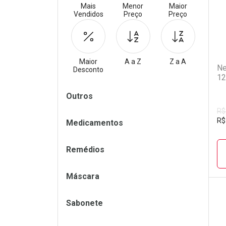
Mais
Menor
Maior
Vendidos
Preço
Preço
Maior
A a Z
Z a A
Ne
Desconto
12
Filtros
Outros
R$
R$
Medicamentos
Remédios
Máscara
Sabonete
L
P