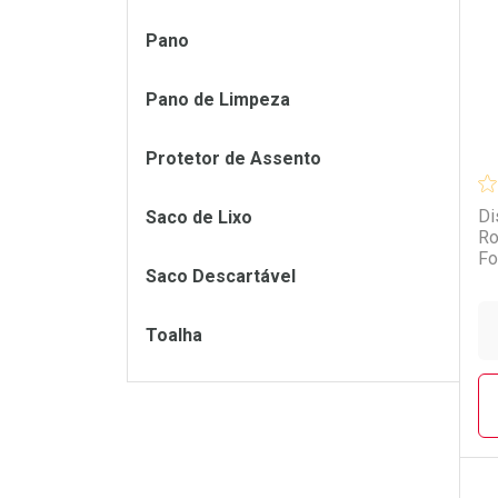
L
P
Pano
Pano de Limpeza
Protetor de Assento
Di
Saco de Lixo
Ro
Fo
Saco Descartável
Toalha