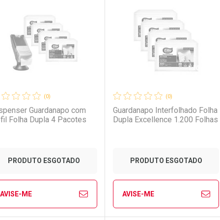
aboratório
or Menos
Laboratório
Por Menos
(0)
(0)
spenser Guardanapo com
Guardanapo Interfolhado Folha
fil Folha Dupla 4 Pacotes
Dupla Excellence 1.200 Folhas
PRODUTO ESGOTADO
PRODUTO ESGOTADO
AVISE-ME
AVISE-ME
Ver Desconto Convênio
Ver Desconto Convênio