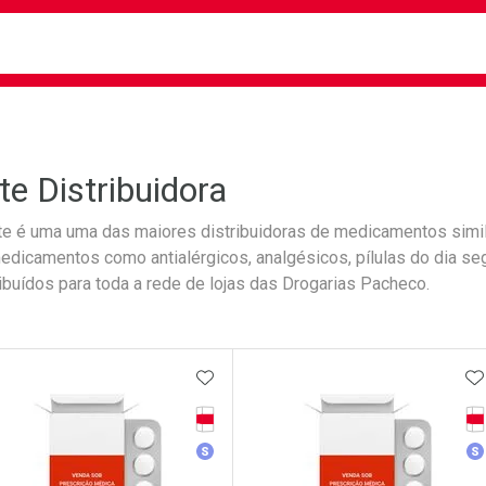
busca
isa?
ite Distribuidora
ite é uma uma das maiores distribuidoras de medicamentos simi
edicamentos como antialérgicos, analgésicos, pílulas do dia seg
ribuídos para toda a rede de lojas das Drogarias Pacheco.
ateleira
ADICIONAR AOS FAVORITOS
A
Tarja Vermelha
Ta
Medicamento Similar
Me