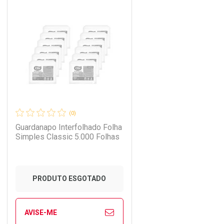
CHAR
CHAR
FECHAR
FECHAR
Laboratório
Por Menos
(0)
Guardanapo Interfolhado Folha
Simples Classic 5.000 Folhas
PRODUTO ESGOTADO
AVISE-ME
Ver Desconto Convênio