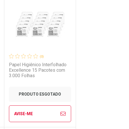
Laboratório
Por Menos
(0)
Papel Higiênico Interfolhado
Excellence 15 Pacotes com
3.000 Folhas
PRODUTO ESGOTADO
AVISE-ME
Ver Desconto Convênio