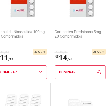
(0)
(0)
osulida Nimesulida 100mg
Corticorten Prednisona 5mg
 Comprimidos
20 Comprimidos
33% OFF
26% OFF
 18,00
R$ 19,81
11
14
R$
,99
,59
COMPRAR
COMPRAR
FECHAR
FECHAR
F
F
aboratório
or Menos
Laboratório
Por Menos