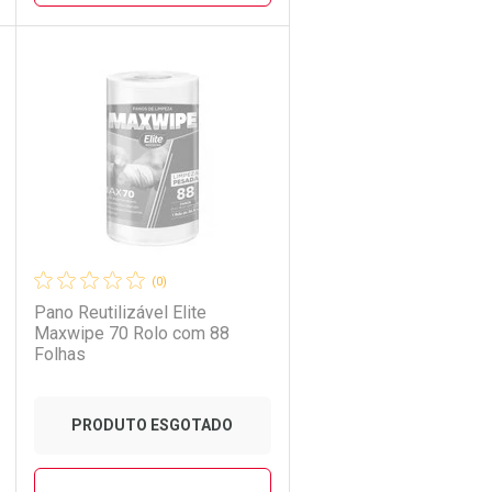
CHAR
CHAR
FECHAR
FECHAR
Laboratório
Por Menos
(0)
Pano Reutilizável Elite
Maxwipe 70 Rolo com 88
Folhas
PRODUTO ESGOTADO