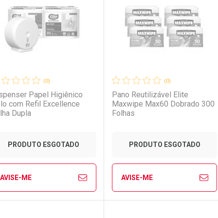
aboratório
or Menos
Laboratório
Por Menos
(0)
(0)
spenser Papel Higiênico
Pano Reutilizável Elite
lo com Refil Excellence
Maxwipe Max60 Dobrado 300
lha Dupla
Folhas
PRODUTO ESGOTADO
PRODUTO ESGOTADO
AVISE-ME
AVISE-ME
Ver Desconto Convênio
Ver Desconto Convênio
FECHAR
FECHAR
FE
FE