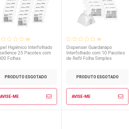
(0)
(0)
pel Higiênico Interfolhado
Dispenser Guardanapo
cellence 25 Pacotes com
Interfolhado com 10 Pacotes
000 Folhas
de Refil Folha Simples
Ativar Desconto
Ativar Desconto
PRODUTO ESGOTADO
PRODUTO ESGOTADO
Comprar sem Desconto
Comprar sem Desconto
Comprar sem Desconto
Comprar sem Desconto
AVISE-ME
AVISE-ME
Por R$ 11,99/cada
Por R$ 11,99/cada
Por R$ 14,59/cada
Por R$ 14,59/cada
FECHAR
FECHAR
FE
FE