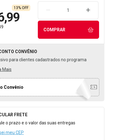
13% OFF
REMOVER UMA UNIDADE
AUMENTAR UMA UNIDA
6,99
49
COMPRAR
CONTO
CONVÊNIO
usivo para clientes cadastrados no programa
a Mais
o Convênio
CULAR FRETE
o para Calcular o Frete
ule o prazo e o valor das suas entregas
sei meu CEP