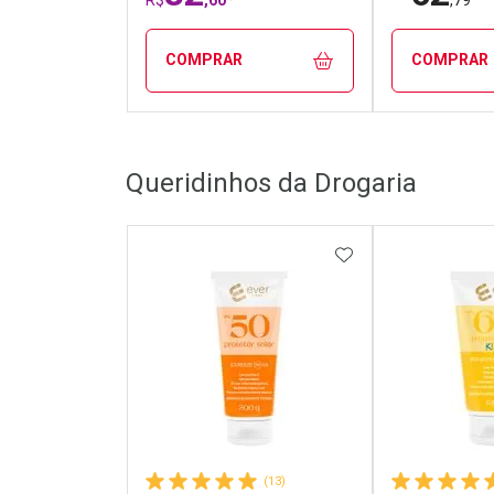
COMPRAR
COMPRAR
FECHAR
FECHAR
Queridinhos da Drogaria
Laboratório
Laborató
Por Menos
Por Men
ADICIONAR AOS 
(13)