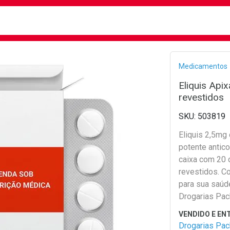
busca
isa?
Bread
Medicamentos
Eliquis Ap
revestidos
503819
Eliquis 2,5mg 
potente antic
caixa com 20
revestidos. Co
para sua saúd
Drogarias Pac
Drogarias Pa