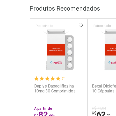
Produtos Recomendados
ADICIONAR AOS 
Patrocinado
Patrocinado
(1)
Daplys Dapagliflozina
Bexai Diclo
10mg 30 Comprimidos
10 Cápsulas 
R$ 71,04
A partir de
82
62
R$
R$
,60*
,79