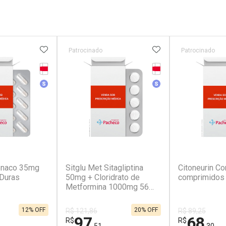
FAVORITOS
ADICIONAR AOS FAVORITOS
ADICIONAR AOS 
Patrocinado
Patrocinado
Tarja Vermelha
Tarja Vermelha
Medicamento Similar
Medicamento Simila
(2)
(1)
fenaco 35mg
Sitglu Met Sitagliptina
Citoneurin Co
Duras
50mg + Cloridrato de
comprimidos 
Metformina 1000mg 56
Comprimidos Revestidos
12% OFF
20% OFF
R$ 121,86
R$ 89,25
97
68
R$
R$
,51
,30