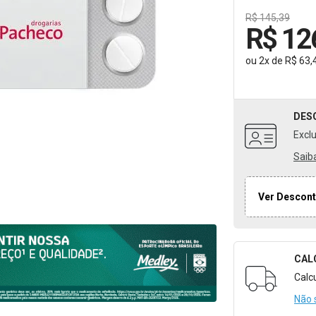
R$ 145,39
R$ 12
ou
2
x
de
R$ 63,
DES
Excl
Saib
Ver Descont
CAL
Formulári
Calc
Não 