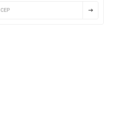
u CEP
CALCULAR FRETE