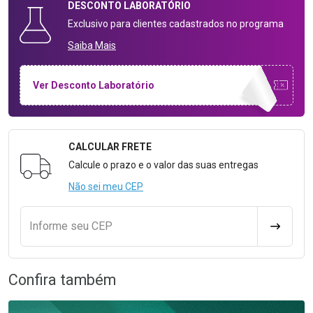
DESCONTO
LABORATÓRIO
Exclusivo para clientes cadastrados no programa
Saiba Mais
Ver Desconto Laboratório
CALCULAR FRETE
Formulário para Calcular o Frete
Calcule o prazo e o valor das suas entregas
Não sei meu CEP
Informe seu CEP
CALCULA
Confira também