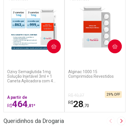
COMPRAR
COMPRAR
(5)
(4)
Ozivy Semaglutida 1mg
Alginac 1000 15
Solução Injetável 3ml + 1
Comprimidos Revestidos
Caneta Aplicadora com 4
Agulhas
29% OFF
R$ 40,37
A partir de
464
28
R$
R$
,81*
,70
FECHAR
F
FECHAR
F
Queridinhos da Drogaria
Imagem A
Pró