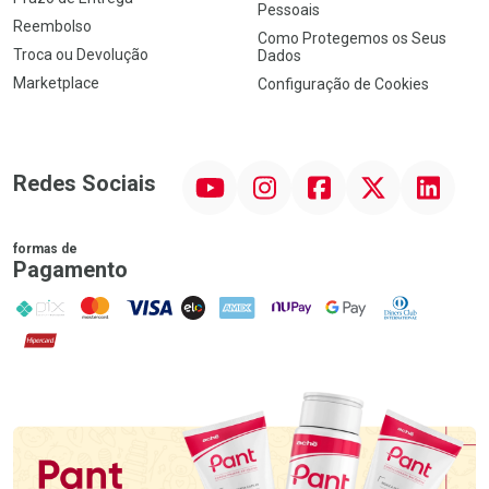
Pessoais
Reembolso
Como Protegemos os Seus
Troca ou Devolução
Dados
Marketplace
Configuração de Cookies
YouTube
Instagram
Facebook
Twitter
Linkedin
Redes Sociais
formas de
Pagamento
PIX
MasterCard
VISA
ELO
AMEX
NuPay
Google Pay
Diners Club
Hipercard
Promoção em Destaque