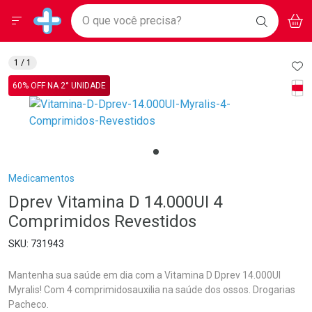
Drogarias Pacheco
Menu
Aces
Ir direto para a home
O que você precisa?
BAIXE
V
i
Baixe nosso APP e aproveite Ofertas Exclusivas!
BUSCAR
O APP
Navegue pela página
Ir direto para o conteúdo
Faça a sua busca
Ir direto para a busca
Ir direto para a conta
AD
1
/ 1
Ir direto para a ajuda
Tarj
60% OFF NA 2° UNIDADE
Ir direto para a notificações
Ir direto para o carrinho
Ir direto para o menu
Breadcrumb
Medicamentos
Dprev Vitamina D 14.000UI 4
Comprimidos Revestidos
731943
Mantenha sua saúde em dia com a Vitamina D Dprev 14.000UI
Myralis! Com 4 comprimidosauxilia na saúde dos ossos. Drogarias
Pacheco.