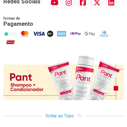
Redes Sociais
formas de
Pagamento
PIX
MasterCard
VISA
ELO
AMEX
NuPay
Google Pay
Diners Club
Hipercard
Promoção em Destaque
Voltar ao Topo