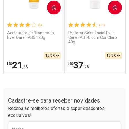
COMPRAR
COMPRAR
(5)
(11)
Acelerador de Bronzeado
Protetor Solar Facial Ever
Ativar Desconto
Ativar Desconto
Ever Care FPS6 120g
Care FPS 70 com Cor Claro
Comprar sem Desconto
40g
Comprar sem Desconto
Por R$ 137,66/cada
Por R$ 62,79/cada
Comprar sem Desconto
Comprar sem Desconto
19% OFF
19% OFF
Por R$ 137,66/cada
Por R$ 62,79/cada
21
37
R$
R$
,86
,25
FECHAR
F
FECHAR
F
Tudo sobre a Drogarias Pacheco
Laboratório
Laboratório
Por Menos
Por Menos
Cadastre-se para receber novidades
Receba as melhores ofertas e super descontos
exclusivos!
Preencha o formulário abaixo para receber 