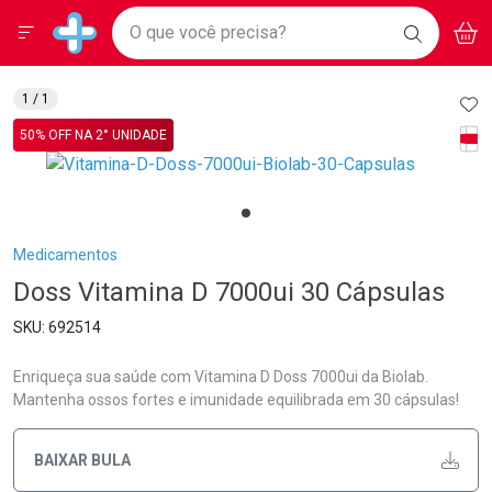
Drogarias Pacheco
Menu
Aces
Ir direto para a home
O que você precisa?
BAIXE
V
i
Baixe nosso APP e aproveite Ofertas Exclusivas!
BUSCAR
O APP
Navegue pela página
Ir direto para o conteúdo
Faça a sua busca
Ir direto para a busca
Ir direto para a conta
AD
1
/ 1
Ir direto para a ajuda
Tarj
50% OFF NA 2° UNIDADE
Ir direto para a notificações
Ir direto para o carrinho
Ir direto para o menu
Breadcrumb
Medicamentos
Doss Vitamina D 7000ui 30 Cápsulas
692514
Enriqueça sua saúde com Vitamina D Doss 7000ui da Biolab.
Mantenha ossos fortes e imunidade equilibrada em 30 cápsulas!
BAIXAR BULA