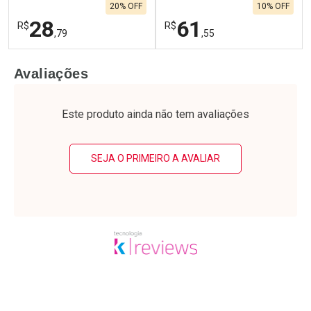
20% OFF
10% OFF
28
61
R$
R$
,79
,55
FECHAR
F
FECHAR
F
Avaliações
Laboratório
Laboratório
Por Menos
Por Menos
Este produto ainda não tem avaliações
SEJA O PRIMEIRO A AVALIAR
Ativar Desconto
Ativar Desconto
Comprar sem Desconto
Comprar sem Desconto