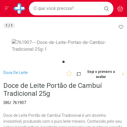
Drogarias Pacheco
Menu
Aces
Ir direto para a home
O que você precisa?
BAIXE
V
i
Baixe nosso APP e aproveite Ofertas Exclusivas!
BUSCAR
O APP
Navegue pela página
Ir direto para o conteúdo
Faça a sua busca
Ir direto para a busca
Ir direto para a conta
AD
1
/ 1
Ir direto para a ajuda
Ir direto para a notificações
Ir direto para o carrinho
Ir direto para o menu
Breadcrumb
Seja o primeiro a
Doce De Leite
0
avaliar
Doce de Leite Portão de Cambuí
Tradicional 25g
761907
Doce de Leite Portão de Cambuí Tradicional é um docinho
irresistível, produzido com o puro leite mineiro. Conhecido pelo seu