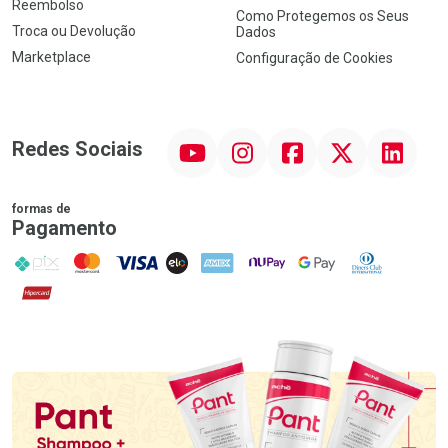
Reembolso
Como Protegemos os Seus
Troca ou Devolução
Dados
Marketplace
Configuração de Cookies
YouTube
Instagram
Facebook
Twitter
Linkedin
Redes Sociais
formas de
Pagamento
PIX
MasterCard
VISA
ELO
AMEX
NuPay
Google Pay
Diners Club
Hipercard
Promoção em Destaque