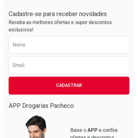
Tudo sobre a Drogarias Pacheco
Por R$ 28,79/cada
Por R$ 61,55/cada
Comprar sem Desconto
Comprar sem Desconto
Por R$ 28,79/cada
Por R$ 61,55/cada
Cadastre-se para receber novidades
Receba as melhores ofertas e super descontos
exclusivos!
Preencha o formulário abaixo para receber 
Nome
Email
CADASTRAR
APP Drogarias Pacheco
Baixe o
APP
e confira
ofertas e descontos