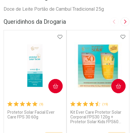
Doce de Leite Portão de Cambuí Tradicional 25g
Queridinhos da Drogaria
Imagem A
Pró
ADICIONAR AOS FAVORITOS
ADIC
COMPRAR
COMPRAR
(9)
(19)
Protetor Solar Facial Ever
Kit Ever Care Protetor Solar
Care FPS 30 60g
Corporal FPS30 120g +
Protetor Solar Kids FPS60
120g