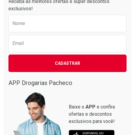
Receba as melhores ofertas e super descontos
exclusivos!
Preencha o formulário abaixo para receber 
Nome
Email
CADASTRAR
Ativar Desconto
Ativar Desconto
Comprar sem Desconto
Comprar sem Desconto
APP Drogarias Pacheco
Comprar sem Desconto
Comprar sem Desconto
Por R$ 28,88/cada
Por R$ 28,88/cada
Por R$ 28,88/cada
Por R$ 28,88/cada
Baixe o
APP
e confira
ofertas e descontos
exclusivos para você!