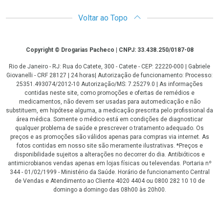
Voltar ao Topo
Copyright
Copyright © Drogarias Pacheco | CNPJ: 33.438.250/0187-08
Rio de Janeiro - RJ: Rua do Catete, 300 - Catete - CEP: 22220-000 | Gabriele
Giovanelli - CRF 28127 | 24 horas| Autorização de funcionamento: Processo:
25351.493074/2012-10 Autorização/MS: 7.25279.0 | As informações
contidas neste site, como promoções e ofertas de remédios e
medicamentos, não devem ser usadas para automedicação e não
substituem, em hipótese alguma, a medicação prescrita pelo profissional da
área médica. Somente o médico está em condições de diagnosticar
qualquer problema de saúde e prescrever o tratamento adequado. Os
preços e as promoções são válidos apenas para compras via internet. As
fotos contidas em nosso site são meramente ilustrativas. *Preços e
disponibilidade sujeitos a alterações no decorrer do dia. Antibióticos e
antimicrobianos vendas apenas em lojas físicas ou televendas. Portaria nº
344 - 01/02/1999 - Ministério da Saúde. Horário de funcionamento Central
de Vendas e Atendimento ao Cliente 4020 4404 ou 0800 282 10 10 de
domingo a domingo das 08h00 às 20h00.
LGPD Aceite os Cookies