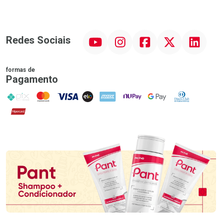
YouTube
Instagram
Facebook
Twitter
Linkedin
Redes Sociais
formas de
Pagamento
PIX
MasterCard
VISA
ELO
AMEX
NuPay
Google Pay
Diners Club
Hipercard
Promoção em Destaque