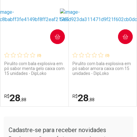
COMPRAR
COMPRAR
(0)
(0)
Pirulito com bala explosiva em
Pirulito com bala explosiva em
pó sabor menta gelo caixa com
pó sabor amora caixa com 15
15 unidades - DipLoko
unidades - DipLoko
28
28
R$
R$
,88
,88
FECHAR
FECHAR
F
F
Tudo sobre a Drogarias Pacheco
Cadastre-se para receber novidades
Laboratório
Por Menos
Laboratório
Por Menos