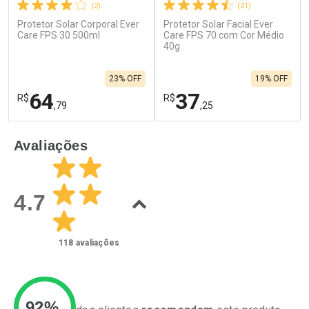
(2)
(21)
Protetor Solar Corporal Ever
Protetor Solar Facial Ever
Ativar Desconto
Ativar Desconto
Care FPS 30 500ml
Care FPS 70 com Cor Médio
Comprar sem Desconto
40g
Comprar sem Desconto
Por R$ 52,99/cada
Por R$ 34,99/cada
Comprar sem Desconto
Comprar sem Desconto
23% OFF
19% OFF
Por R$ 52,99/cada
Por R$ 34,99/cada
64
37
R$
R$
,79
,25
FECHAR
F
FECHAR
F
Avaliações
Laboratório
Laboratório
Por Menos
Por Menos
4.7
118
avaliações
92%