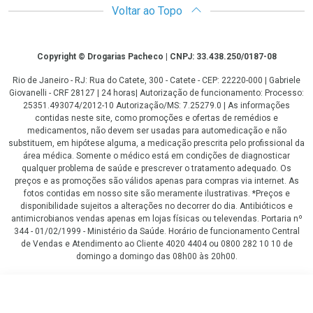
Voltar ao Topo
Copyright
Copyright © Drogarias Pacheco | CNPJ: 33.438.250/0187-08
Rio de Janeiro - RJ: Rua do Catete, 300 - Catete - CEP: 22220-000 | Gabriele
Giovanelli - CRF 28127 | 24 horas| Autorização de funcionamento: Processo:
25351.493074/2012-10 Autorização/MS: 7.25279.0 | As informações
contidas neste site, como promoções e ofertas de remédios e
medicamentos, não devem ser usadas para automedicação e não
substituem, em hipótese alguma, a medicação prescrita pelo profissional da
área médica. Somente o médico está em condições de diagnosticar
qualquer problema de saúde e prescrever o tratamento adequado. Os
preços e as promoções são válidos apenas para compras via internet. As
fotos contidas em nosso site são meramente ilustrativas. *Preços e
disponibilidade sujeitos a alterações no decorrer do dia. Antibióticos e
antimicrobianos vendas apenas em lojas físicas ou televendas. Portaria nº
344 - 01/02/1999 - Ministério da Saúde. Horário de funcionamento Central
de Vendas e Atendimento ao Cliente 4020 4404 ou 0800 282 10 10 de
domingo a domingo das 08h00 às 20h00.
LGPD Aceite os Cookies
Leve 3 itens por
COMPRAR