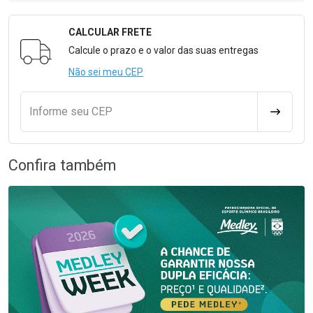
CALCULAR FRETE
Formulário para Calcular o Frete
Calcule o prazo e o valor das suas entregas
Não sei meu CEP
Informe seu CEP
CALCULA
Confira também