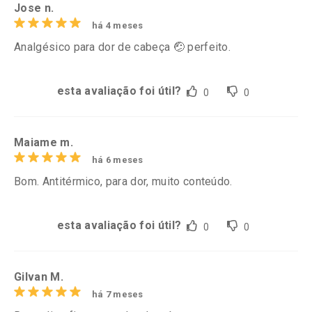
Jose n.
há 4 meses
Analgésico para dor de cabeça 🤕 perfeito.
esta avaliação foi útil?
0
0
Maiame m.
há 6 meses
Bom. Antitérmico, para dor, muito conteúdo.
esta avaliação foi útil?
0
0
Gilvan M.
há 7 meses