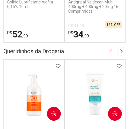
Colírio Lubrificante Viofta
Antigripal Naldecon Multi
0,15% 10ml
400mg + 400mg + 20mg 16
Comprimidos
16% OFF
R$ 41,49
52
34
R$
R$
,99
,99
FECHAR
F
FECHAR
F
Queridinhos da Drogaria
Imagem A
Pró
Laboratório
Laboratório
Por Menos
ADICIONAR AOS FAVORITOS
Por Menos
ADIC
COMPRAR
COMPRAR