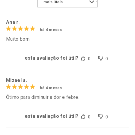
Ana r.
há 4 meses
Muito bom
esta avaliação foi útil?
0
0
Mizael a.
há 4 meses
Ótimo para diminuir a dor e febre.
esta avaliação foi útil?
0
0