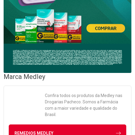
Marca
Medley
Confira todos os produtos da
Medley
nas
Drogarias Pacheco. Somos a Farmácia
com a maior variedade e qualidade do
Brasil.
REMEDIOS MEDLEY