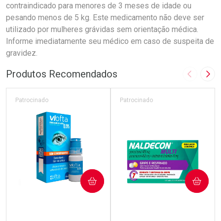
contraindicado para menores de 3 meses de idade ou
pesando menos de 5 kg. Este medicamento não deve ser
utilizado por mulheres grávidas sem orientação médica.
Informe imediatamente seu médico em caso de suspeita de
gravidez.
Produtos Recomendados
Imagem A
Pró
Patrocinado
Patrocinado
COMPRAR
COMPRAR
(110)
(52)