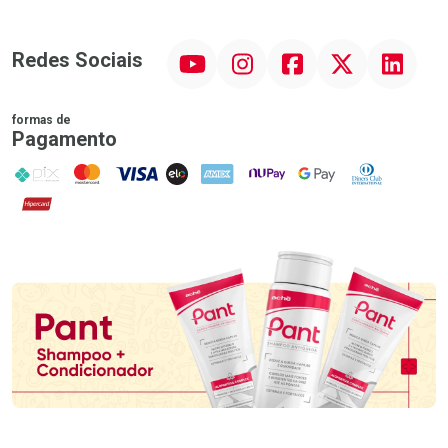
YouTube
Instagram
Facebook
Twitter
Linkedin
Redes Sociais
formas de
Pagamento
PIX
MasterCard
VISA
ELO
AMEX
NuPay
Google Pay
Diners Club
Hipercard
Promoção em Destaque