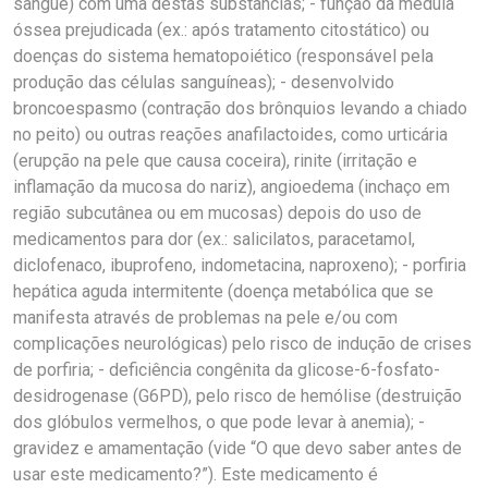
sangue) com uma destas substâncias; - função da medula
óssea prejudicada (ex.: após tratamento citostático) ou
doenças do sistema hematopoiético (responsável pela
produção das células sanguíneas); - desenvolvido
broncoespasmo (contração dos brônquios levando a chiado
no peito) ou outras reações anafilactoides, como urticária
(erupção na pele que causa coceira), rinite (irritação e
inflamação da mucosa do nariz), angioedema (inchaço em
região subcutânea ou em mucosas) depois do uso de
medicamentos para dor (ex.: salicilatos, paracetamol,
diclofenaco, ibuprofeno, indometacina, naproxeno); - porfiria
hepática aguda intermitente (doença metabólica que se
manifesta através de problemas na pele e/ou com
complicações neurológicas) pelo risco de indução de crises
de porfiria; - deficiência congênita da glicose-6-fosfato-
desidrogenase (G6PD), pelo risco de hemólise (destruição
dos glóbulos vermelhos, o que pode levar à anemia); -
gravidez e amamentação (vide “O que devo saber antes de
usar este medicamento?”). Este medicamento é