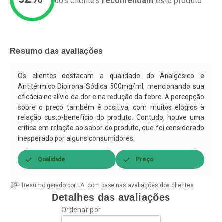
dos clientes
recomendam
este produto
Ativar Desconto
Ativar Desconto
Comprar sem Desconto
Comprar sem Desconto
Resumo das avaliações
Por R$ 64,79/cada
Por R$ 37,25/cada
Comprar sem Desconto
Comprar sem Desconto
Por R$ 64,79/cada
Por R$ 37,25/cada
Os clientes destacam a qualidade do Analgésico e
Antitérmico Dipirona Sódica 500mg/ml, mencionando sua
eficácia no alívio da dor e na redução da febre. A percepção
sobre o preço também é positiva, com muitos elogios à
relação custo-benefício do produto. Contudo, houve uma
crítica em relação ao sabor do produto, que foi considerado
inesperado por alguns consumidores.
Qualidade
Preço
Resumo gerado por I.A. com base nas avaliações dos clientes
Detalhes das avaliações
Ordenar por