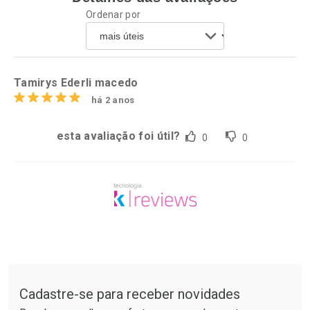
Ordenar por
Comprar sem Desconto
Comprar sem Desconto
Por R$ 41,27/cada
Por R$ 64,79/cada
Comprar sem Desconto
Comprar sem Desconto
Por R$ 41,27/cada
Por R$ 64,79/cada
Tamirys Ederli macedo
há 2 anos
esta avaliação foi útil?
0
0
Tudo sobre a Drogarias Pacheco
Cadastre-se para receber novidades