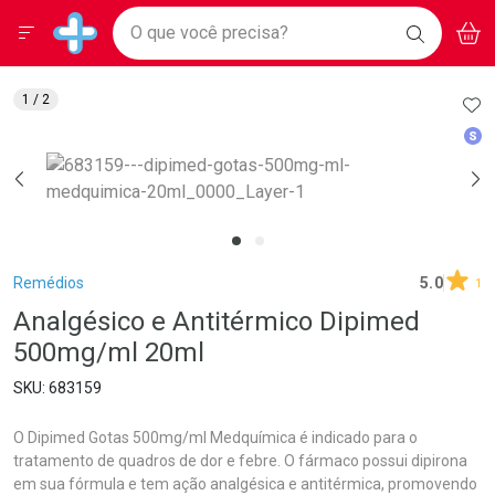
Drogarias Pacheco
Menu
Aces
Ir direto para a home
O que você precisa?
BAIXE
V
i
Baixe nosso APP e aproveite Ofertas Exclusivas!
BUSCAR
O APP
Navegue pela página
Ir direto para o conteúdo
Faça a sua busca
Ir direto para a busca
Ir direto para a conta
AD
1
/ 2
Ir direto para a ajuda
Med
Ir direto para a notificações
Ir direto para o carrinho
Ir direto para o menu
Breadcrumb
Remédios
5.0
1
Analgésico e Antitérmico Dipimed
500mg/ml 20ml
683159
O Dipimed Gotas 500mg/ml Medquímica é indicado para o
tratamento de quadros de dor e febre. O fármaco possui dipirona
em sua fórmula e tem ação analgésica e antitérmica, promovendo