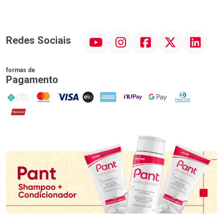
YouTube
Instagram
Facebook
Twitter
Linkedin
Redes Sociais
formas de
Pagamento
PIX
MasterCard
VISA
ELO
AMEX
NuPay
Google Pay
Diners Club
Hipercard
Promoção em Destaque