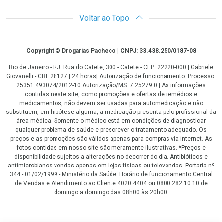
Voltar ao Topo
Copyright
Copyright © Drogarias Pacheco | CNPJ: 33.438.250/0187-08
Rio de Janeiro - RJ: Rua do Catete, 300 - Catete - CEP: 22220-000 | Gabriele
Giovanelli - CRF 28127 | 24 horas| Autorização de funcionamento: Processo:
25351.493074/2012-10 Autorização/MS: 7.25279.0 | As informações
contidas neste site, como promoções e ofertas de remédios e
medicamentos, não devem ser usadas para automedicação e não
substituem, em hipótese alguma, a medicação prescrita pelo profissional da
área médica. Somente o médico está em condições de diagnosticar
qualquer problema de saúde e prescrever o tratamento adequado. Os
preços e as promoções são válidos apenas para compras via internet. As
fotos contidas em nosso site são meramente ilustrativas. *Preços e
disponibilidade sujeitos a alterações no decorrer do dia. Antibióticos e
antimicrobianos vendas apenas em lojas físicas ou televendas. Portaria nº
344 - 01/02/1999 - Ministério da Saúde. Horário de funcionamento Central
de Vendas e Atendimento ao Cliente 4020 4404 ou 0800 282 10 10 de
domingo a domingo das 08h00 às 20h00.
LGPD Aceite os Cookies