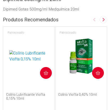
Dipimed Gotas 500mg/ml Medquímica 20ml
Produtos Recomendados
Imagem A
Pró
Patrocinado
Patrocinado
COMPRAR
COMPRAR
(110)
(142)
Colírio Lubrificante Viofta
Colírio Viofta 0,40% 10ml
0,15% 10ml