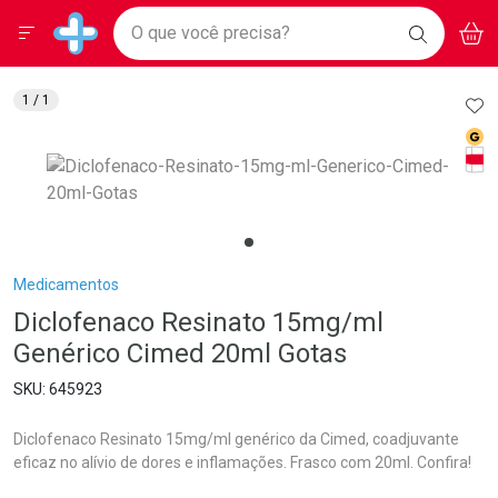
Drogarias Pacheco
Menu
Aces
Ir direto para a home
O que você precisa?
BAIXE
V
i
Baixe nosso APP e aproveite Ofertas Exclusivas!
BUSCAR
O APP
Navegue pela página
Ir direto para o conteúdo
Faça a sua busca
Ir direto para a busca
Ir direto para a conta
AD
1
/ 1
Ir direto para a ajuda
Med
Ir direto para a notificações
Tarj
Ir direto para o carrinho
Ir direto para o menu
Breadcrumb
Medicamentos
Diclofenaco Resinato 15mg/ml
Genérico Cimed 20ml Gotas
645923
Diclofenaco Resinato 15mg/ml genérico da Cimed, coadjuvante
eficaz no alívio de dores e inflamações. Frasco com 20ml. Confira!