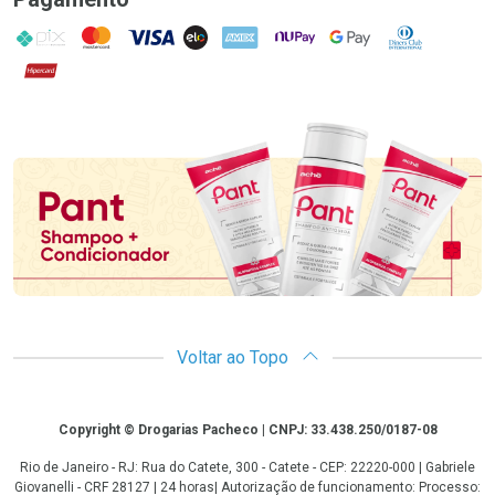
PIX
MasterCard
VISA
ELO
AMEX
NuPay
Google Pay
Diners Club
Hipercard
Promoção em Destaque
Voltar ao Topo
Copyright
Copyright © Drogarias Pacheco | CNPJ: 33.438.250/0187-08
Rio de Janeiro - RJ: Rua do Catete, 300 - Catete - CEP: 22220-000 | Gabriele
Giovanelli - CRF 28127 | 24 horas| Autorização de funcionamento: Processo: