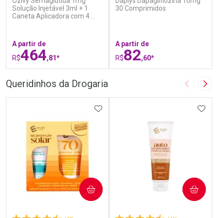
Ozivy Semaglutida 1mg
Daplys Dapagliflozina 10mg
Solução Injetável 3ml + 1
30 Comprimidos
Caneta Aplicadora com 4
Agulhas
A partir de
A partir de
464
82
R$
,81*
R$
,60*
FECHAR
F
FECHAR
F
Queridinhos da Drogaria
Imagem A
Pró
Laboratório
Laboratório
Por Menos
ADICIONAR AOS FAVORITOS
Por Menos
ADIC
COMPRAR
COMPRAR