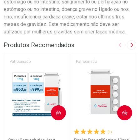
estômago ou no intestino; sangramento ou perfuração no
estômago ou no intestino; doença grave no fígado ou nos
rins; insuficiência cardíaca grave; estar nos últimos três
meses de gravidez. Este medicamento não deve ser
utilizado por mulheres grávidas sem orientação médica.
Produtos Recomendados
Imagem A
Pró
Patrocinado
Patrocinado
COMPRAR
COMPRAR
(7)
(1)