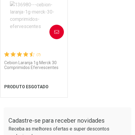
AVISE-ME
(7)
Cebion Laranja 1g Merck 30
Comprimidos Efervescentes
PRODUTO ESGOTADO
FECHAR
FECHAR
Tudo sobre a Drogarias Pacheco
Cadastre-se para receber novidades
Laboratório
Por Menos
Receba as melhores ofertas e super descontos