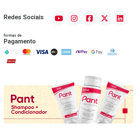
YouTube
Instagram
Facebook
Twitter
Linkedin
Redes Sociais
formas de
Pagamento
PIX
MasterCard
VISA
ELO
AMEX
NuPay
Google Pay
Diners Club
Hipercard
Promoção em Destaque