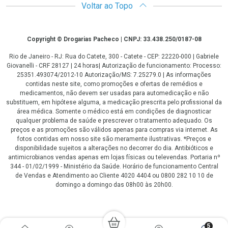
Voltar ao Topo
Copyright
Copyright © Drogarias Pacheco | CNPJ: 33.438.250/0187-08
Rio de Janeiro - RJ: Rua do Catete, 300 - Catete - CEP: 22220-000 | Gabriele
Giovanelli - CRF 28127 | 24 horas| Autorização de funcionamento: Processo:
25351.493074/2012-10 Autorização/MS: 7.25279.0 | As informações
contidas neste site, como promoções e ofertas de remédios e
medicamentos, não devem ser usadas para automedicação e não
substituem, em hipótese alguma, a medicação prescrita pelo profissional da
área médica. Somente o médico está em condições de diagnosticar
qualquer problema de saúde e prescrever o tratamento adequado. Os
preços e as promoções são válidos apenas para compras via internet. As
fotos contidas em nosso site são meramente ilustrativas. *Preços e
disponibilidade sujeitos a alterações no decorrer do dia. Antibióticos e
antimicrobianos vendas apenas em lojas físicas ou televendas. Portaria nº
344 - 01/02/1999 - Ministério da Saúde. Horário de funcionamento Central
de Vendas e Atendimento ao Cliente 4020 4404 ou 0800 282 10 10 de
domingo a domingo das 08h00 às 20h00.
LGPD Aceite os Cookies
5