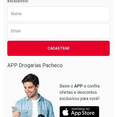
exclusivos!
Preencha o formulário abaixo para receber 
Nome
Email
CADASTRAR
Ver Desconto Convênio
APP Drogarias Pacheco
Baixe o
APP
e confira
ofertas e descontos
exclusivos para você!