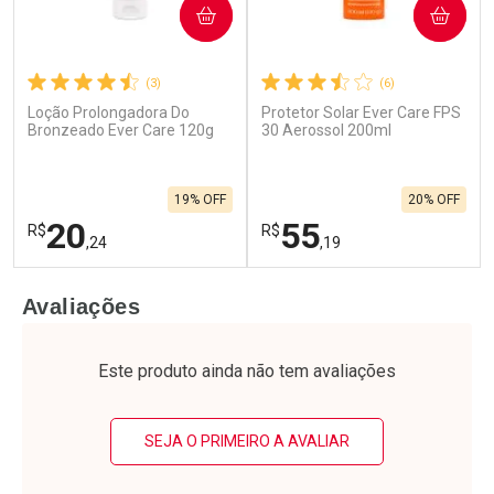
COMPRAR
COMPRAR
(3)
(6)
Loção Prolongadora Do
Protetor Solar Ever Care FPS
Ativar Desconto
Ativar Desconto
Bronzeado Ever Care 120g
30 Aerossol 200ml
Comprar sem Desconto
Comprar sem Desconto
Por R$ 32,24/cada
Por R$ 32,24/cada
Comprar sem Desconto
Comprar sem Desconto
19% OFF
20% OFF
Por R$ 32,24/cada
Por R$ 32,24/cada
20
55
R$
R$
,24
,19
FECHAR
F
FECHAR
F
Avaliações
Laboratório
Laboratório
Por Menos
Por Menos
Este produto ainda não tem avaliações
SEJA O PRIMEIRO A AVALIAR