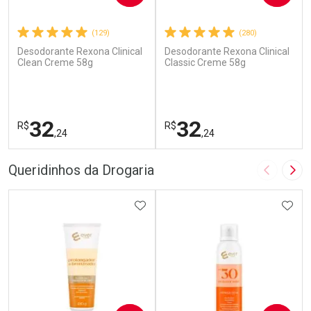
(129)
(280)
Desodorante Rexona Clinical
Desodorante Rexona Clinical
Clean Creme 58g
Classic Creme 58g
32
32
R$
R$
,24
,24
FECHAR
F
FECHAR
F
Queridinhos da Drogaria
Imagem A
Pró
Laboratório
Laboratório
Por Menos
ADICIONAR AOS FAVORITOS
Por Menos
ADIC