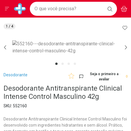
Drogarias Pacheco
Menu
Aces
Ir direto para a home
O que você precisa?
BAIXE
V
i
Baixe nosso APP e aproveite Ofertas Exclusivas!
BUSCAR
O APP
Navegue pela página
Ir direto para o conteúdo
Faça a sua busca
Ir direto para a busca
Ir direto para a conta
AD
1
/ 4
Ir direto para a ajuda
Ir direto para a notificações
Ir direto para o carrinho
Ir direto para o menu
Breadcrumb
Seja o primeiro a
Desodorante
0
avaliar
Desodorante Antitranspirante Clinical
Intense Control Masculino 42g
552160
Desodorante Antitranspirante Clinical Intense Control Masculino foi
desenvolvido com ingredientes hidratantes e sem álcool. Prático,