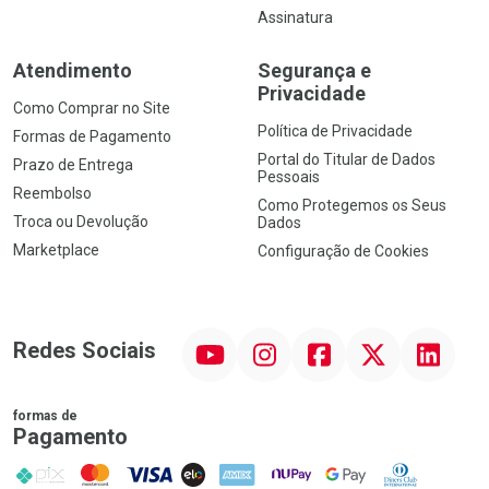
Assinatura
Atendimento
Segurança e
Privacidade
Como Comprar no Site
Política de Privacidade
Formas de Pagamento
Portal do Titular de Dados
Prazo de Entrega
Pessoais
Reembolso
Como Protegemos os Seus
Troca ou Devolução
Dados
Marketplace
Configuração de Cookies
YouTube
Instagram
Facebook
Twitter
Linkedin
Redes Sociais
formas de
Pagamento
PIX
MasterCard
VISA
ELO
AMEX
NuPay
Google Pay
Diners Club