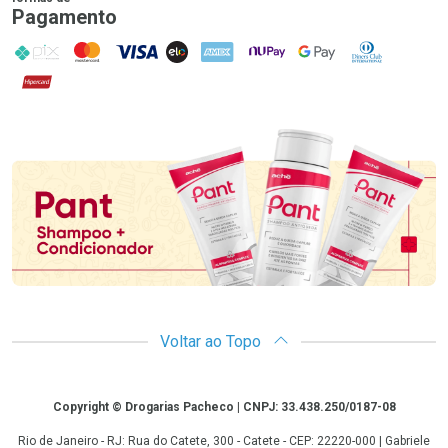
Pagamento
PIX
MasterCard
VISA
ELO
AMEX
NuPay
Google Pay
Diners Club
Hipercard
Promoção em Destaque
Voltar ao Topo
Copyright
Copyright © Drogarias Pacheco | CNPJ: 33.438.250/0187-08
Rio de Janeiro - RJ: Rua do Catete, 300 - Catete - CEP: 22220-000 | Gabriele