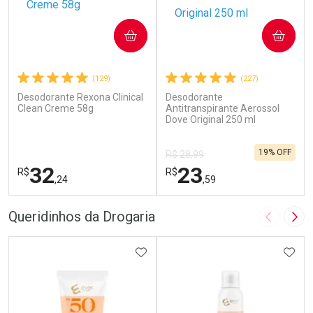
COMPRAR
COMPRAR
(129)
(227)
Desodorante Rexona Clinical
Desodorante
Clean Creme 58g
Antitranspirante Aerossol
Dove Original 250 ml
19% OFF
R$ 28,99
32
23
R$
R$
,24
,59
FECHAR
F
FECHAR
F
Queridinhos da Drogaria
Imagem A
Pró
Laboratório
Laboratório
Por Menos
ADICIONAR AOS FAVORITOS
Por Menos
ADIC