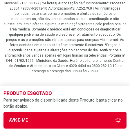
Giovanelli - CRF 28127 | 24 horas| Autorização de funcionamento: Processo:
25351.493074/2012-10 Autorização/MS: 7.25279.0 | As informações
contidas neste site, como promoções e ofertas de remédios e
medicamentos, não devem ser usadas para automedicação e não
substituem, em hipótese alguma, a medicação prescrita pelo profissional da
área médica. Somente o médico está em condições de diagnosticar
qualquer problema de saúde e prescrever o tratamento adequado. Os
preços e as promoções são válidos apenas para compras via internet. As
fotos contidas em nosso site são meramente ilustrativas. *Preços e
disponibilidade sujeitos a alterações no decorrer do dia. Antibióticos e
antimicrobianos vendas apenas em lojas físicas ou televendas. Portaria nº
344 - 01/02/1999 - Ministério da Saúde. Horário de funcionamento Central
de Vendas e Atendimento ao Cliente 4020 4404 ou 0800 282 10 10 de
domingo a domingo das 08h00 às 20h00.
LGPD Aceite os Cookies
PRODUTO ESGOTADO
Para ser avisado da disponibilidade deste Produto, basta clicar no
botão abaixo.
AVISE-ME