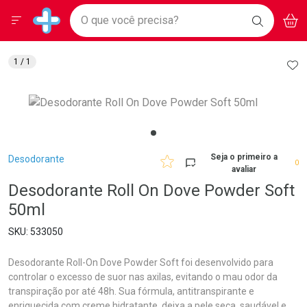
Drogarias Pacheco
Menu
Aces
Ir direto para a home
O que você precisa?
BAIXE
V
i
Baixe nosso APP e aproveite Ofertas Exclusivas!
BUSCAR
O APP
Navegue pela página
Ir direto para o conteúdo
Faça a sua busca
Ir direto para a busca
Ir direto para a conta
AD
1
/ 1
Ir direto para a ajuda
Ir direto para a notificações
Ir direto para o carrinho
Ir direto para o menu
Breadcrumb
Seja o primeiro a
Desodorante
0
avaliar
Desodorante Roll On Dove Powder Soft
50ml
533050
Desodorante Roll-On Dove Powder Soft foi desenvolvido para
controlar o excesso de suor nas axilas, evitando o mau odor da
transpiração por até 48h. Sua fórmula, antitranspirante e
enriquecida com creme hidratante, deixa a pele seca, saudável e