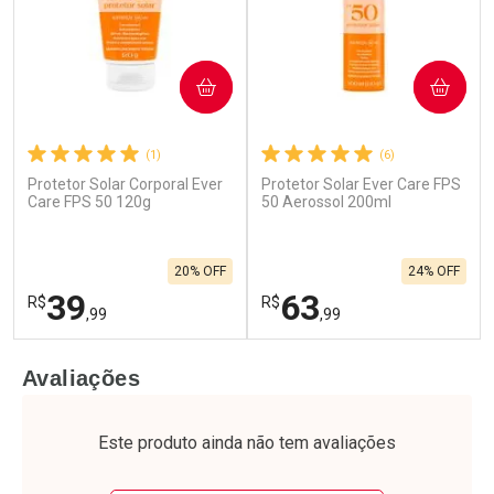
COMPRAR
COMPRAR
(1)
(6)
Protetor Solar Corporal Ever
Protetor Solar Ever Care FPS
Ativar Desconto
Ativar Desconto
Care FPS 50 120g
50 Aerossol 200ml
Comprar sem Desconto
Comprar sem Desconto
Por R$ 32,24/cada
Por R$ 23,59/cada
Comprar sem Desconto
Comprar sem Desconto
20% OFF
24% OFF
Por R$ 32,24/cada
Por R$ 23,59/cada
39
63
R$
R$
,99
,99
FECHAR
F
FECHAR
F
Avaliações
Laboratório
Laboratório
Por Menos
Por Menos
Este produto ainda não tem avaliações