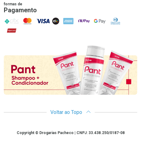
formas de
Pagamento
PIX
MasterCard
VISA
ELO
AMEX
NuPay
Google Pay
Diners Club
Hipercard
Promoção em Destaque
Voltar ao Topo
Copyright
Copyright © Drogarias Pacheco | CNPJ: 33.438.250/0187-08