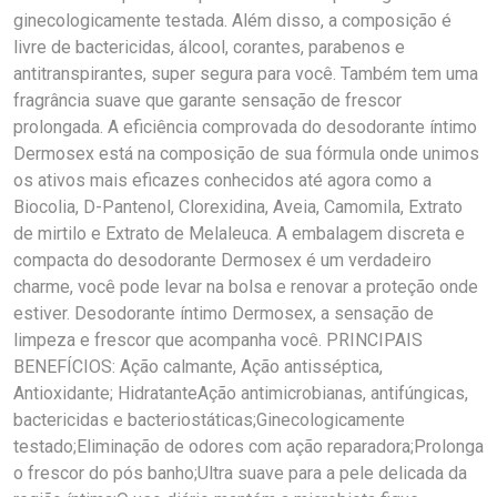
ginecologicamente testada. Além disso, a composição é
livre de bactericidas, álcool, corantes, parabenos e
antitranspirantes, super segura para você. Também tem uma
fragrância suave que garante sensação de frescor
prolongada. A eficiência comprovada do desodorante íntimo
Dermosex está na composição de sua fórmula onde unimos
os ativos mais eficazes conhecidos até agora como a
Biocolia, D-Pantenol, Clorexidina, Aveia, Camomila, Extrato
de mirtilo e Extrato de Melaleuca. A embalagem discreta e
compacta do desodorante Dermosex é um verdadeiro
charme, você pode levar na bolsa e renovar a proteção onde
estiver. Desodorante íntimo Dermosex, a sensação de
limpeza e frescor que acompanha você. PRINCIPAIS
BENEFÍCIOS: Ação calmante, Ação antisséptica,
Antioxidante; HidratanteAção antimicrobianas, antifúngicas,
bactericidas e bacteriostáticas;Ginecologicamente
testado;Eliminação de odores com ação reparadora;Prolonga
o frescor do pós banho;Ultra suave para a pele delicada da