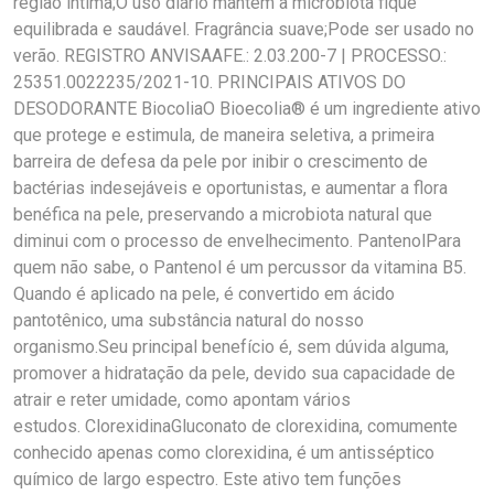
região íntima;O uso diário mantém a microbiota fique
equilibrada e saudável. Fragrância suave;Pode ser usado no
verão. REGISTRO ANVISAAFE.: 2.03.200-7 | PROCESSO.:
25351.0022235/2021-10. PRINCIPAIS ATIVOS DO
DESODORANTE BiocoliaO Bioecolia® é um ingrediente ativo
que protege e estimula, de maneira seletiva, a primeira
barreira de defesa da pele por inibir o crescimento de
bactérias indesejáveis e oportunistas, e aumentar a flora
benéfica na pele, preservando a microbiota natural que
diminui com o processo de envelhecimento. PantenolPara
quem não sabe, o Pantenol é um percussor da vitamina B5.
Quando é aplicado na pele, é convertido em ácido
pantotênico, uma substância natural do nosso
organismo.Seu principal benefício é, sem dúvida alguma,
promover a hidratação da pele, devido sua capacidade de
atrair e reter umidade, como apontam vários
estudos. ClorexidinaGluconato de clorexidina, comumente
conhecido apenas como clorexidina, é um antisséptico
químico de largo espectro. Este ativo tem funções