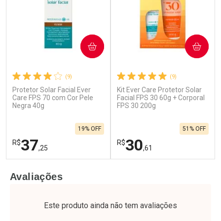
COMPRAR
COMPRAR
(9)
(9)
Protetor Solar Facial Ever
Kit Ever Care Protetor Solar
Care FPS 70 com Cor Pele
Facial FPS 30 60g + Corporal
Negra 40g
FPS 30 200g
19% OFF
51% OFF
37
30
R$
R$
,25
,61
FECHAR
F
FECHAR
F
Avaliações
Laboratório
Laboratório
Por Menos
Por Menos
Este produto ainda não tem avaliações