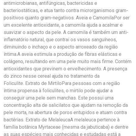
antimicrobianas, antifúngicas, bactericidas e
bacteriostáticas, e atua tanto contra microrganismos gram-
positivos quanto gram-negativos. Aveia e CamomilaPor ser
um excelente antioxidante, a camomila ajuda a acalmar e
suavizar o aspecto da pele. A camomila é também um anti-
inflamatório natural, que contrai os vasos sanguíneos,
diminuindo o inchaço e o aspecto arroxeado da região
íntima.A aveia estimula a produção de fibras elásticas e
colágeno, resultando em uma pele muito mais firme. Contém
antioxidantes que previnem o envelhecimento. A presença
do zinco nesse cereal ajuda no tratamento da
Foliculite. Extrato de MirtiloPara pessoas com a região
íntima propensa à foliculites, o mirtilo pode ajudar a
conseguir uma pele sem manchas. Este possui uma
concentração alta de salicilatos que ajudam na remoção da
pele morta, na abertura de poros entupidos e atuam contra
bactérias. Extrato de MelaleucaA melaleuca pertence à
família botânica Myrtaceae (mesma da jabuticaba) e dentre
as suas espécies mais conhecidas e estudadas está a