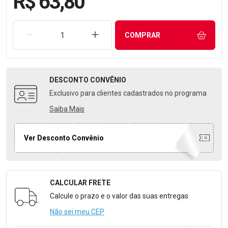
R$ 63,80
REMOVER UMA UNIDADE
AUMENTAR UMA UNIDADE
COMPRAR
DESCONTO
CONVÊNIO
Exclusivo para clientes cadastrados no programa
Saiba Mais
Ver Desconto Convênio
CALCULAR FRETE
Formulário para Calcular o Frete
Calcule o prazo e o valor das suas entregas
Não sei meu CEP