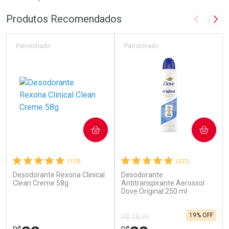
Produtos Recomendados
Imagem A
Pró
Patrocinado
Patrocinado
COMPRAR
COMPRAR
(129)
(227)
Desodorante Rexona Clinical
Desodorante
Clean Creme 58g
Antitranspirante Aerossol
Dove Original 250 ml
19% OFF
R$ 28,99