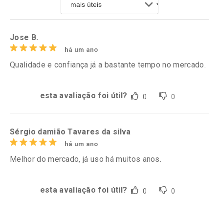
Por R$ 24,29/cada
Por R$ 34,39/cada
Comprar sem Desconto
Comprar sem Desconto
Por R$ 24,29/cada
Por R$ 34,39/cada
Jose B.
há um ano
Qualidade e confiança já a bastante tempo no mercado.
esta avaliação foi útil?
0
0
Sérgio damião Tavares da silva
há um ano
Melhor do mercado, já uso há muitos anos.
esta avaliação foi útil?
0
0