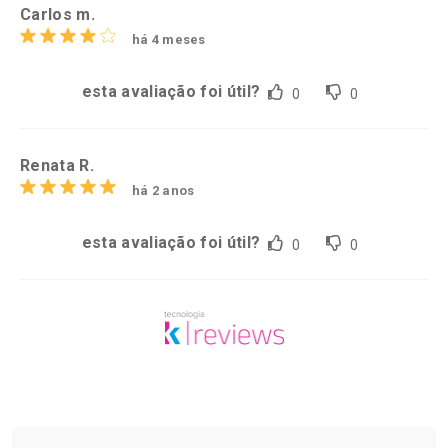
Carlos m.
há 4 meses
esta avaliação foi útil?
0
0
Renata R.
há 2 anos
esta avaliação foi útil?
0
0
Tudo sobre a Drogarias Pacheco