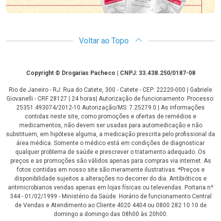
Voltar ao Topo
Copyright
Copyright © Drogarias Pacheco | CNPJ: 33.438.250/0187-08
Rio de Janeiro - RJ: Rua do Catete, 300 - Catete - CEP: 22220-000 | Gabriele
Giovanelli - CRF 28127 | 24 horas| Autorização de funcionamento: Processo:
25351.493074/2012-10 Autorização/MS: 7.25279.0 | As informações
contidas neste site, como promoções e ofertas de remédios e
medicamentos, não devem ser usadas para automedicação e não
substituem, em hipótese alguma, a medicação prescrita pelo profissional da
área médica. Somente o médico está em condições de diagnosticar
qualquer problema de saúde e prescrever o tratamento adequado. Os
preços e as promoções são válidos apenas para compras via internet. As
fotos contidas em nosso site são meramente ilustrativas. *Preços e
disponibilidade sujeitos a alterações no decorrer do dia. Antibióticos e
antimicrobianos vendas apenas em lojas físicas ou televendas. Portaria nº
344 - 01/02/1999 - Ministério da Saúde. Horário de funcionamento Central
de Vendas e Atendimento ao Cliente 4020 4404 ou 0800 282 10 10 de
domingo a domingo das 08h00 às 20h00.