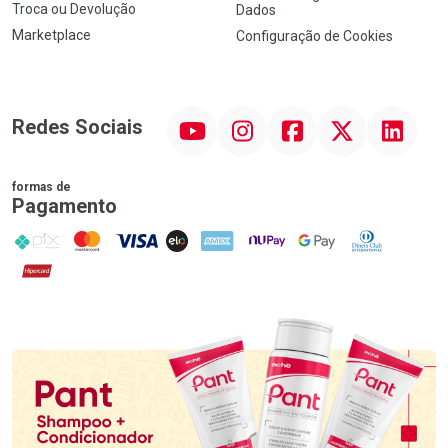
Troca ou Devolução
Dados
Marketplace
Configuração de Cookies
YouTube
Instagram
Facebook
Twitter
Linkedin
Redes Sociais
formas de
Pagamento
PIX
MasterCard
VISA
ELO
AMEX
NuPay
Google Pay
Diners Club
Hipercard
Promoção em Destaque