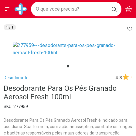
Drogarias Pacheco
Menu
Aces
Ir direto para a home
O que você precisa?
BAIXE
V
i
Baixe nosso APP e aproveite Ofertas Exclusivas!
BUSCAR
O APP
Navegue pela página
Ir direto para o conteúdo
Faça a sua busca
Ir direto para a busca
Ir direto para a conta
AD
1
/ 1
Ir direto para a ajuda
Ir direto para a notificações
Ir direto para o carrinho
Ir direto para o menu
Breadcrumb
Desodorante
4.8
4
Desodorante Para Os Pés Granado
Aerosol Fresh 100ml
277959
Desodorante Para Os Pés Granado Aerosol Fresh é indicado para
uso diário. Sua fórmula, com ação antisséptica, combate os fungos
e bactérias responsáveis pelos maus odores da transpiração,