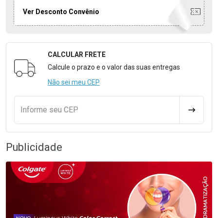
Ver Desconto Convênio
CALCULAR FRETE
Formulário para Calcular o Frete
Calcule o prazo e o valor das suas entregas
Não sei meu CEP
Informe seu CEP
CALCULA
Publicidade