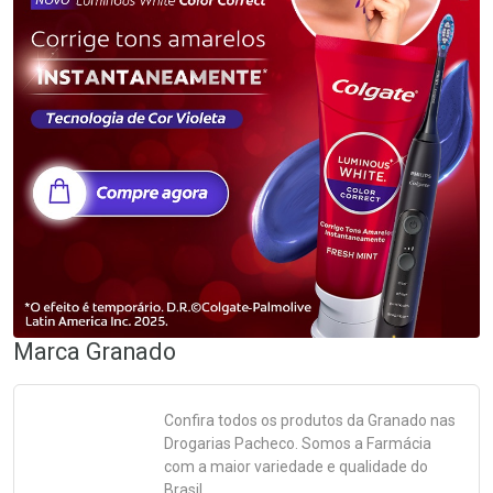
Marca
Granado
Confira todos os produtos da
Granado
nas
Drogarias Pacheco. Somos a Farmácia
com a maior variedade e qualidade do
Brasil.