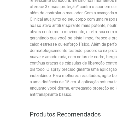
refrescante duradoura, mesmo nos momentos ma
oferece 3x mais proteção* contra o suor em c
além de controlar o mau odor. Com a avançada 
Clinical atua junto ao seu corpo com uma respos
nosso ativo antitranspirante mais potente, neut
ativos conforme o movimento, e refresca com m
garantindo que você se sinta limpo, fresco e p
calor, estresse ou esforço físico. Além da perf
dermatologicamente testado: poderoso na prote
suave e amadeirada, com notas de cedro, bergam
contínua graças às cápsulas de liberação contr
dia todo. O spray preciso garante uma aplicaçã
instantâneo. Para melhores resultados, agite b
a uma distância de 15 cm. A aplicação noturna 
enquanto você dorme, entregando proteção ao l
antitranspirante básico.
Produtos Recomendados