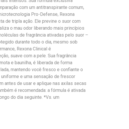
is intensos. Sua fórmula exclusiva
omparação com um antitranspirante comum,
microtecnologia Pro-Defense, Rexona
ta de tripla ação. Ele previne o suor com
raliza o mau odor liberando mais princípios
oléculas de fragrância ativadas pelo suor –
rotegido durante todo o dia, mesmo sob
ormance, Rexona Clinical é
ção, suave com a pele. Sua fragrância
ota e baunilha, é liberada de forma
olada, mantendo você fresco e confiante o
o uniforme e uma sensação de frescor
em antes de usar e aplique nas axilas secas
também é recomendada: a fórmula é ativada
ongo do dia seguinte. *Vs. um