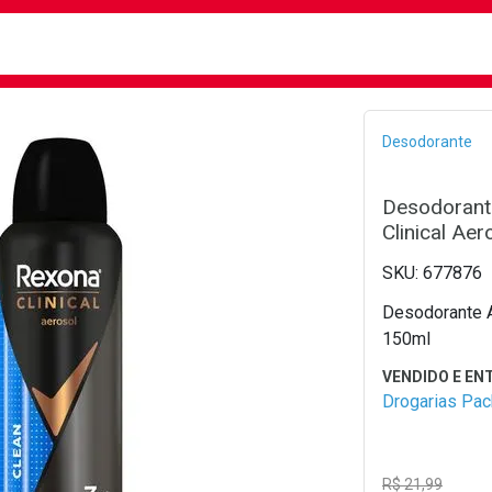
busca
isa?
Bread
Desodorante
Desodorant
Clinical Ae
677876
Desodorante A
150ml
Drogarias Pa
R$ 21,99