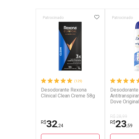
ADICIONAR AOS 
Patrocinado
Patrocinado
(129)
Desodorante Rexona
Desodorante
Clinical Clean Creme 58g
Antitranspira
Dove Origina
R$ 28,99
32
23
R$
R$
,24
,59