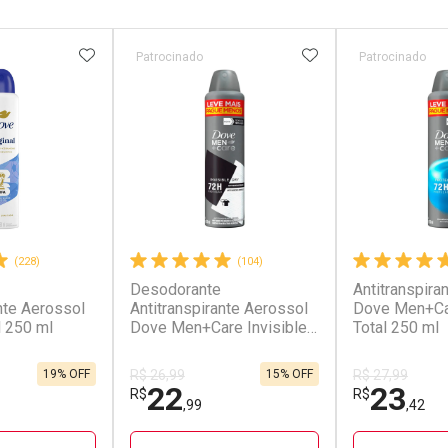
FAVORITOS
ADICIONAR AOS FAVORITOS
ADICIONAR AOS 
Patrocinado
Patrocinado
(228)
(104)
Desodorante
Antitranspira
nte Aerossol
Antitranspirante Aerossol
Dove Men+Ca
l 250 ml
Dove Men+Care Invisible
Total 250 ml
Dry 250 ml
19% OFF
15% OFF
R$ 26,99
R$ 27,99
22
23
R$
R$
,99
,42