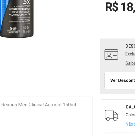
R$ 18
DES
Excl
Saib
Ver Descont
e Rexona Men Clinical Aerosol 150ml
CAL
Formulári
Calc
Não 