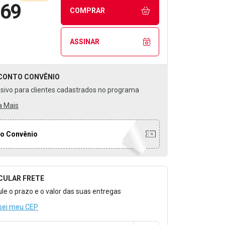
,69
COMPRAR
ASSINAR
CONTO
CONVÊNIO
usivo para clientes cadastrados no programa
a Mais
o Convênio
CULAR FRETE
o para Calcular o Frete
ule o prazo e o valor das suas entregas
sei meu CEP