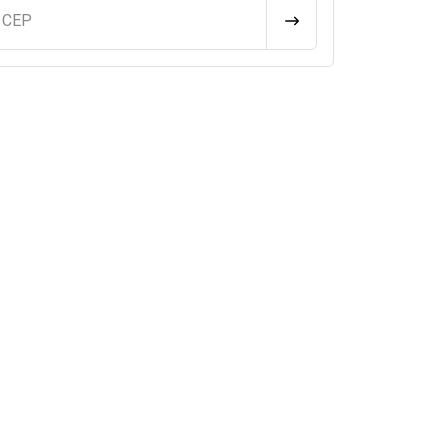
u CEP
CALCULAR FRETE