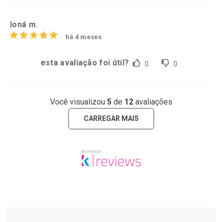
Ioná m.
há 4 meses
esta avaliação foi útil?
0
0
Você visualizou
5
de
12
avaliações
CARREGAR MAIS
Tudo sobre a Drogarias Pacheco