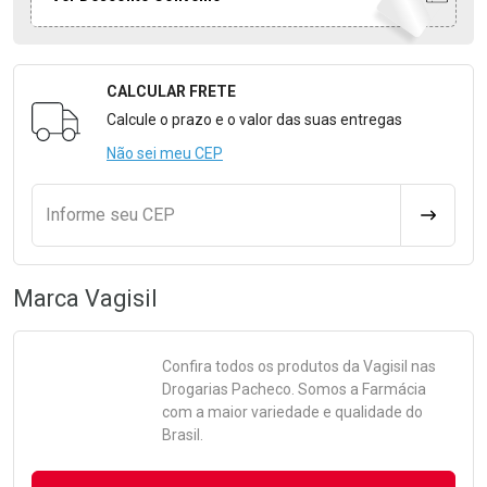
CALCULAR FRETE
Formulário para Calcular o Frete
Calcule o prazo e o valor das suas entregas
Não sei meu CEP
Informe seu CEP
CALCULA
Marca
Vagisil
Confira todos os produtos da
Vagisil
nas
Drogarias Pacheco. Somos a Farmácia
com a maior variedade e qualidade do
Brasil.