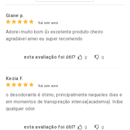
Por R$ 52,64/cada
Por R$ 39,99/cada
Giane p.
há um ano
Adorei muito bom 👍 excelente produto cheiro
agradável amei eu super recomendo
esta avaliação foi útil?
0
0
Kezia F.
há um ano
o desodorante é ótimo, principalmente naqueles dias e
em momentos de transpiração intensa(academia). Inibe
qualquer odor.
esta avaliação foi útil?
0
0