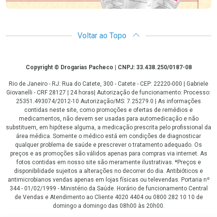
Voltar ao Topo
Copyright
Copyright © Drogarias Pacheco | CNPJ: 33.438.250/0187-08
Rio de Janeiro - RJ: Rua do Catete, 300 - Catete - CEP: 22220-000 | Gabriele
Giovanelli - CRF 28127 | 24 horas| Autorização de funcionamento: Processo:
25351.493074/2012-10 Autorização/MS: 7.25279.0 | As informações
contidas neste site, como promoções e ofertas de remédios e
medicamentos, não devem ser usadas para automedicação e não
substituem, em hipótese alguma, a medicação prescrita pelo profissional da
área médica. Somente o médico está em condições de diagnosticar
qualquer problema de saúde e prescrever o tratamento adequado. Os
preços e as promoções são válidos apenas para compras via internet. As
fotos contidas em nosso site são meramente ilustrativas. *Preços e
disponibilidade sujeitos a alterações no decorrer do dia. Antibióticos e
antimicrobianos vendas apenas em lojas físicas ou televendas. Portaria nº
344 - 01/02/1999 - Ministério da Saúde. Horário de funcionamento Central
de Vendas e Atendimento ao Cliente 4020 4404 ou 0800 282 10 10 de
domingo a domingo das 08h00 às 20h00.