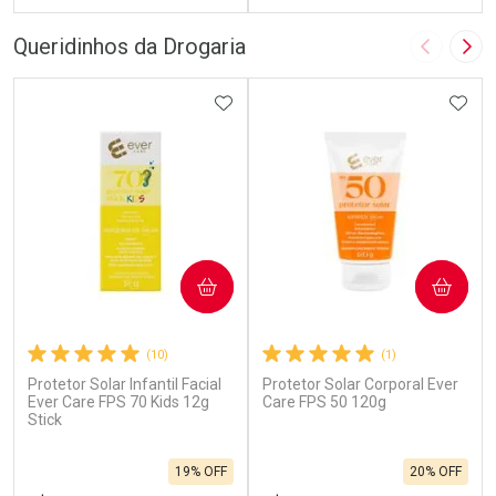
FECHAR
F
FECHAR
F
Queridinhos da Drogaria
Imagem A
Pró
Laboratório
Laboratório
Por Menos
ADICIONAR AOS FAVORITOS
Por Menos
ADIC
COMPRAR
COMPRAR
(10)
(1)
Protetor Solar Infantil Facial
Protetor Solar Corporal Ever
Ativar Desconto
Ativar Desconto
Ever Care FPS 70 Kids 12g
Care FPS 50 120g
Stick
Comprar sem Desconto
Comprar sem Desconto
Por R$ 32,24/cada
Por R$ 23,59/cada
Comprar sem Desconto
Comprar sem Desconto
19% OFF
20% OFF
Por R$ 32,24/cada
Por R$ 23,59/cada