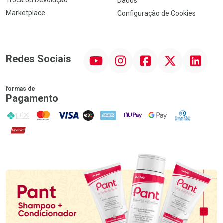
Dados
Marketplace
Configuração de Cookies
YouTube
Instagram
Facebook
Twitter
Linkedin
Redes Sociais
formas de
Pagamento
PIX
MasterCard
VISA
ELO
AMEX
NuPay
Google Pay
Diners Club
Hipercard
Promoção em Destaque