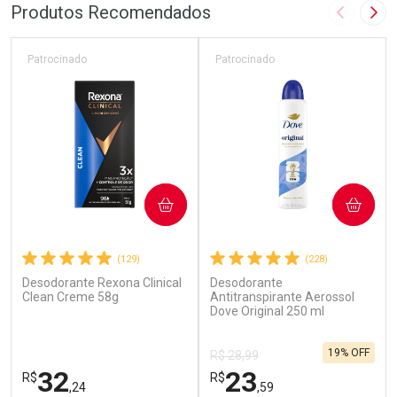
Produtos Recomendados
Imagem A
Pró
Patrocinado
Patrocinado
COMPRAR
COMPRAR
(129)
(228)
Desodorante Rexona Clinical
Desodorante
Clean Creme 58g
Antitranspirante Aerossol
Dove Original 250 ml
19% OFF
R$ 28,99
32
23
R$
R$
,24
,59