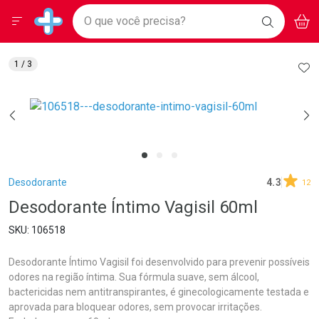
Drogarias Pacheco
Menu
Aces
Ir direto para a home
O que você precisa?
BAIXE
V
i
Baixe nosso APP e aproveite Ofertas Exclusivas!
BUSCAR
O APP
Navegue pela página
Ir direto para o conteúdo
Faça a sua busca
Ir direto para a busca
Ir direto para a conta
AD
1
/ 3
Ir direto para a ajuda
Ir direto para a notificações
Ir direto para o carrinho
Ir direto para o menu
Breadcrumb
Desodorante
4.3
12
Desodorante Íntimo Vagisil 60ml
106518
Desodorante Íntimo Vagisil foi desenvolvido para prevenir possíveis
odores na região íntima. Sua fórmula suave, sem álcool,
bactericidas nem antitranspirantes, é ginecologicamente testada e
aprovada para bloquear odores, sem provocar irritações.