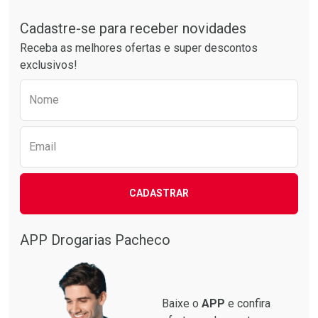
Tudo sobre a Drogarias Pacheco
Por R$ 24,29/cada
Por R$ 37,25/cada
Comprar sem Desconto
Comprar sem Desconto
Por R$ 24,29/cada
Por R$ 37,25/cada
Cadastre-se para receber novidades
Receba as melhores ofertas e super descontos
exclusivos!
Preencha o formulário abaixo para receber 
Nome
Email
CADASTRAR
APP Drogarias Pacheco
Baixe o
APP
e confira