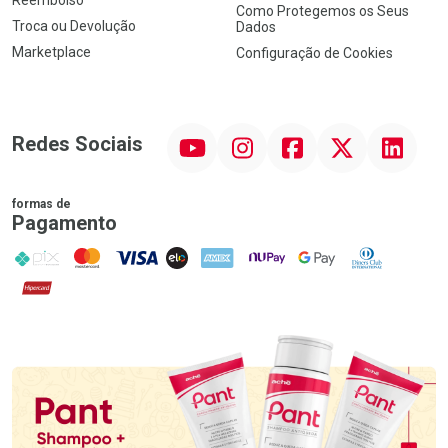
Como Protegemos os Seus
Troca ou Devolução
Dados
Marketplace
Configuração de Cookies
YouTube
Instagram
Facebook
Twitter
Linkedin
Redes Sociais
formas de
Pagamento
PIX
MasterCard
VISA
ELO
AMEX
NuPay
Google Pay
Diners Club
Hipercard
Promoção em Destaque