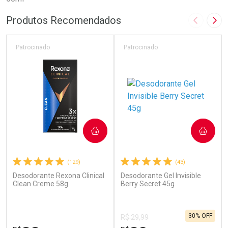
Produtos Recomendados
Imagem A
Pró
Patrocinado
Patrocinado
COMPRAR
COMPRAR
(129)
(43)
Desodorante Rexona Clinical
Desodorante Gel Invisible
Clean Creme 58g
Berry Secret 45g
30% OFF
R$ 29,99