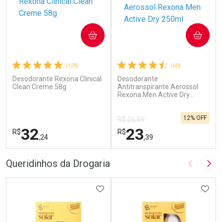
COMPRAR
COMPRAR
(129)
(60)
Desodorante Rexona Clinical
Desodorante
Clean Creme 58g
Antitranspirante Aerossol
Rexona Men Active Dry
250ml
12% OFF
R$ 26,59
32
23
R$
R$
,24
,39
FECHAR
F
FECHAR
F
Queridinhos da Drogaria
Imagem A
Pró
Laboratório
Laboratório
Por Menos
ADICIONAR AOS FAVORITOS
Por Menos
ADIC