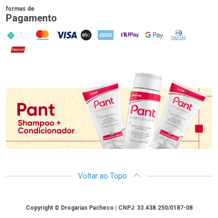
formas de
Pagamento
PIX
MasterCard
VISA
ELO
AMEX
NuPay
Google Pay
Diners Club
Hipercard
Promoção em Destaque
Voltar ao Topo
Copyright
Copyright © Drogarias Pacheco | CNPJ: 33.438.250/0187-08