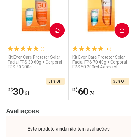
COMPRAR
COMPRAR
(9)
(16)
Kit Ever Care Protetor Solar
Kit Ever Care Protetor Solar
Ativar Desconto
Ativar Desconto
Facial FPS 30 60g + Corporal
Facial FPS 70 40g + Corporal
FPS 30 200g
Comprar sem Desconto
FPS 50 200ml Aerossol
Comprar sem Desconto
Por R$ 32,24/cada
Por R$ 23,39/cada
Comprar sem Desconto
Comprar sem Desconto
51% OFF
35% OFF
Por R$ 32,24/cada
Por R$ 23,39/cada
30
60
R$
R$
,61
,74
FECHAR
F
FECHAR
F
Avaliações
Laboratório
Laboratório
Por Menos
Por Menos
Este produto ainda não tem avaliações