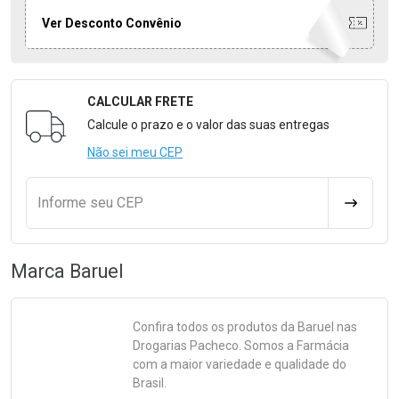
Ver Desconto Convênio
CALCULAR FRETE
Formulário para Calcular o Frete
Calcule o prazo e o valor das suas entregas
Não sei meu CEP
Informe seu CEP
CALCULA
Marca
Baruel
Confira todos os produtos da
Baruel
nas
Drogarias Pacheco. Somos a Farmácia
com a maior variedade e qualidade do
Brasil.