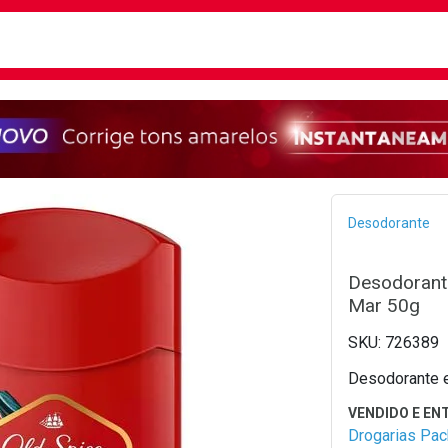
busca
isa?
Bread
Desodorante
Desodorante
Mar 50g
726389
Desodorante e
Drogarias Pa