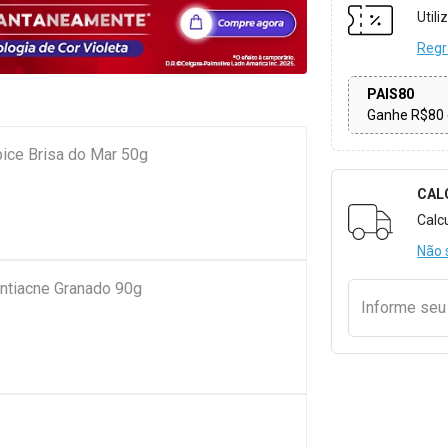
Util
Regr
PAIS80
Ganhe R$80 
ice Brisa do Mar 50g
CAL
Formulári
Calc
Não 
ntiacne Granado 90g
Informe se