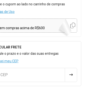
ize o cupom ao lado no carrinho de compras
as de Uso
em compras acima de R$600
CULAR FRETE
o para Calcular o Frete
ule o prazo e o valor das suas entregas
sei meu CEP
u CEP
CALCULAR FRETE