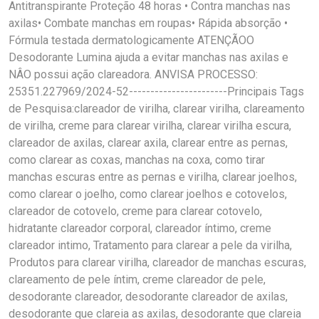
Antitranspirante Proteção 48 horas • Contra manchas nas
axilas• Combate manchas em roupas• Rápida absorção •
Fórmula testada dermatologicamente ATENÇÃOO
Desodorante Lumina ajuda a evitar manchas nas axilas e
NÂO possui ação clareadora. ANVISA PROCESSO:
25351.227969/2024-52-----------------------Principais Tags
de Pesquisa:clareador de virilha, clarear virilha, clareamento
de virilha, creme para clarear virilha, clarear virilha escura,
clareador de axilas, clarear axila, clarear entre as pernas,
como clarear as coxas, manchas na coxa, como tirar
manchas escuras entre as pernas e virilha, clarear joelhos,
como clarear o joelho, como clarear joelhos e cotovelos,
clareador de cotovelo, creme para clarear cotovelo,
hidratante clareador corporal, clareador íntimo, creme
clareador intimo, Tratamento para clarear a pele da virilha,
Produtos para clarear virilha, clareador de manchas escuras,
clareamento de pele íntim, creme clareador de pele,
desodorante clareador, desodorante clareador de axilas,
desodorante que clareia as axilas, desodorante que clareia