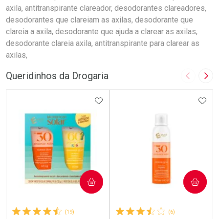
axila, antitranspirante clareador, desodorantes clareadores,
desodorantes que clareiam as axilas, desodorante que
clareia a axila, desodorante que ajuda a clarear as axilas,
desodorante clareia axila, antitranspirante para clarear as
axilas,
Queridinhos da Drogaria
Imagem A
Pró
ADICIONAR AOS FAVORITOS
ADIC
COMPRAR
COMPRAR
(19)
(6)