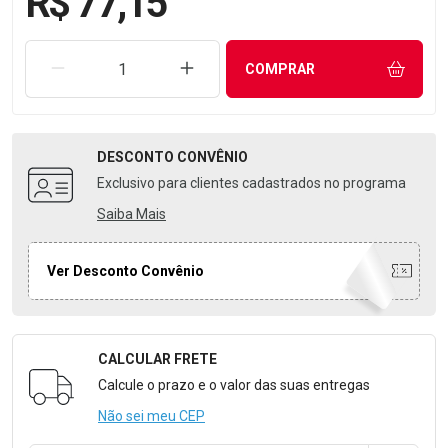
R$ 77,15
REMOVER UMA UNIDADE
AUMENTAR UMA UNIDADE
COMPRAR
DESCONTO
CONVÊNIO
Exclusivo para clientes cadastrados no programa
Saiba Mais
Ver Desconto Convênio
CALCULAR FRETE
Formulário para Calcular o Frete
Calcule o prazo e o valor das suas entregas
Não sei meu CEP