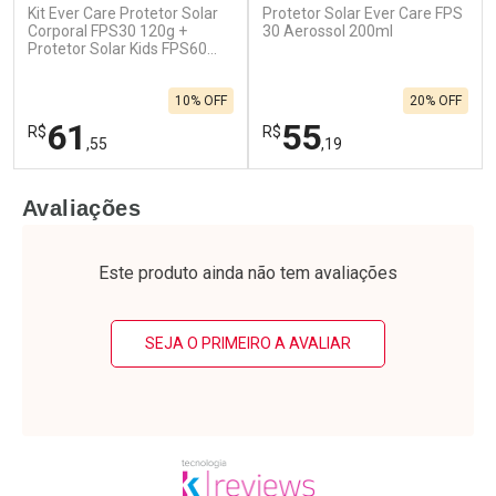
Kit Ever Care Protetor Solar
Protetor Solar Ever Care FPS
Corporal FPS30 120g +
30 Aerossol 200ml
Protetor Solar Kids FPS60
120g
10% OFF
20% OFF
61
55
R$
R$
,55
,19
FECHAR
F
FECHAR
F
Avaliações
Laboratório
Laboratório
Por Menos
Por Menos
Este produto ainda não tem avaliações
SEJA O PRIMEIRO A AVALIAR