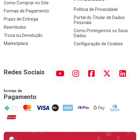
Como Comprar no Site
Política de Privacidade
Formas de Pagamento
Portal do Titular de Dados
Prazo de Entrega
Pessoais
Reembolso
Como Protegemos os Seus
Troca ou Devolução
Dados
Marketplace
Configuração de Cookies
YouTube
Instagram
Facebook
Twitter
Linkedin
Redes Sociais
formas de
Pagamento
PIX
MasterCard
VISA
ELO
AMEX
NuPay
Google Pay
Diners Club
Hipercard
Promoção em Destaque