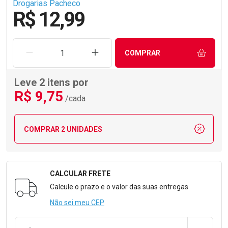
Drogarias Pacheco
R$ 12,99
REMOVER UMA UNIDADE
AUMENTAR UMA UNIDADE
COMPRAR
Leve 2 itens por
R$
9
,75
/cada
COMPRAR 2 UNIDADES
CALCULAR FRETE
Formulário para Calcular o Frete
Calcule o prazo e o valor das suas entregas
Não sei meu CEP