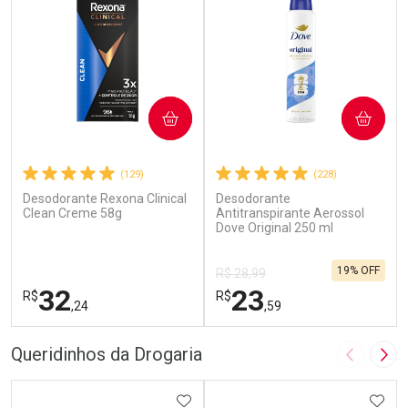
COMPRAR
COMPRAR
(129)
(228)
Desodorante Rexona Clinical
Desodorante
Clean Creme 58g
Antitranspirante Aerossol
Dove Original 250 ml
19% OFF
R$ 28,99
32
23
R$
R$
,24
,59
FECHAR
F
FECHAR
F
Queridinhos da Drogaria
Imagem A
Pró
Laboratório
Laboratório
Por Menos
ADICIONAR AOS FAVORITOS
Por Menos
ADIC