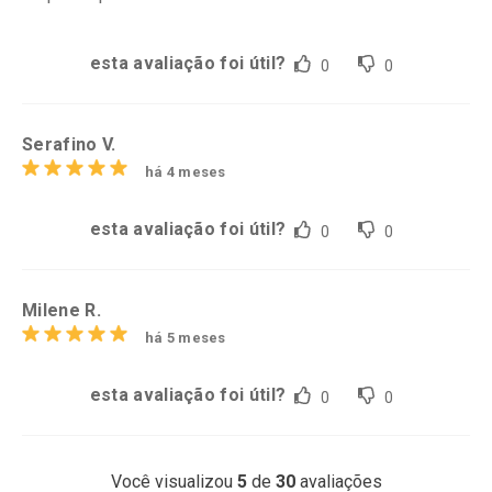
esta avaliação foi útil?
0
0
Serafino V.
há 4 meses
esta avaliação foi útil?
0
0
Milene R.
há 5 meses
esta avaliação foi útil?
0
0
Você visualizou
5
de
30
avaliações