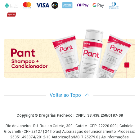
PIX
MasterCard
VISA
ELO
AMEX
NuPay
Google Pay
Diners Club
Hipercard
Promoção em Destaque
Voltar ao Topo
Copyright
Copyright © Drogarias Pacheco | CNPJ: 33.438.250/0187-08
Rio de Janeiro - RJ: Rua do Catete, 300 - Catete - CEP: 22220-000 | Gabriele
Giovanelli - CRF 28127 | 24 horas| Autorização de funcionamento: Processo:
25351.493074/2012-10 Autorização/MS: 7.25279.0 | As informações