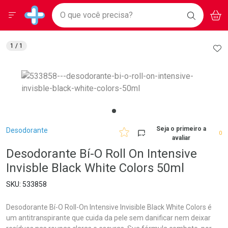
Drogarias Pacheco
Menu
Aces
Ir direto para a home
O que você precisa?
BAIXE
V
i
Baixe nosso APP e aproveite Ofertas Exclusivas!
BUSCAR
O APP
Navegue pela página
Ir direto para o conteúdo
Faça a sua busca
Ir direto para a busca
Ir direto para a conta
AD
1
/ 1
Ir direto para a ajuda
Ir direto para a notificações
Ir direto para o carrinho
Ir direto para o menu
Breadcrumb
Seja o primeiro a
Desodorante
0
avaliar
Desodorante Bí-O Roll On Intensive
Invisble Black White Colors 50ml
533858
Desodorante Bí-O Roll-On Intensive Invisible Black White Colors é
um antitranspirante que cuida da pele sem danificar nem deixar