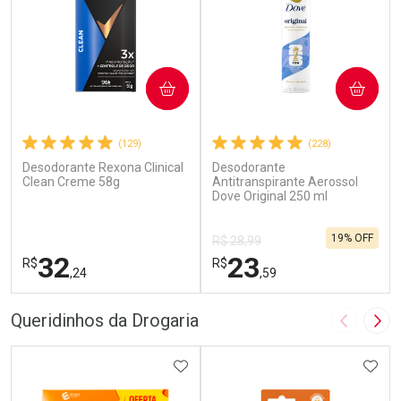
COMPRAR
COMPRAR
(129)
(228)
Desodorante Rexona Clinical
Desodorante
Clean Creme 58g
Antitranspirante Aerossol
Dove Original 250 ml
19% OFF
R$ 28,99
32
23
R$
R$
,24
,59
FECHAR
F
FECHAR
F
Queridinhos da Drogaria
Imagem A
Pró
Laboratório
Laboratório
Por Menos
ADICIONAR AOS FAVORITOS
Por Menos
ADIC