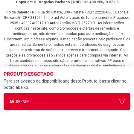
Copyright
Copyright © Drogarias Pacheco | CNPJ: 33.438.250/0187-08
Rio de Janeiro - RJ: Rua do Catete, 300 - Catete - CEP: 22220-000 | Gabriele
Giovanelli - CRF 28127 | 24 horas| Autorização de funcionamento: Processo:
25351.493074/2012-10 Autorização/MS: 7.25279.0 | As informações
contidas neste site, como promoções e ofertas de remédios e
medicamentos, não devem ser usadas para automedicação e não
substituem, em hipótese alguma, a medicação prescrita pelo profissional da
área médica. Somente o médico está em condições de diagnosticar
qualquer problema de saúde e prescrever o tratamento adequado. Os
preços e as promoções são válidos apenas para compras via internet. As
fotos contidas em nosso site são meramente ilustrativas. *Preços e
disponibilidade sujeitos a alterações no decorrer do dia. Antibióticos e
antimicrobianos vendas apenas em lojas físicas ou televendas. Portaria nº
PRODUTO ESGOTADO
344 - 01/02/1999 - Ministério da Saúde. Horário de funcionamento Central
Para ser avisado da disponibilidade deste Produto, basta clicar no
de Vendas e Atendimento ao Cliente 4020 4404 ou 0800 282 10 10 de
botão abaixo.
domingo a domingo das 08h00 às 20h00.
LGPD Aceite os Cookies
AVISE-ME