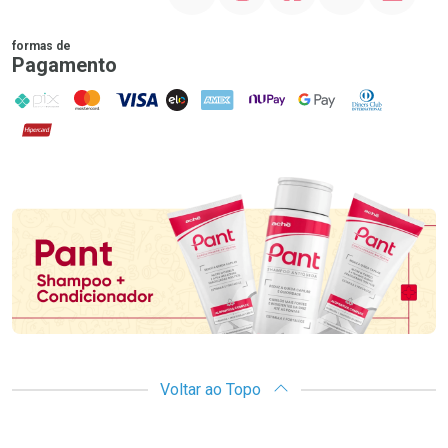
formas de
Pagamento
PIX
MasterCard
VISA
ELO
AMEX
NuPay
Google Pay
Diners Club
Hipercard
Promoção em Destaque
Voltar ao Topo