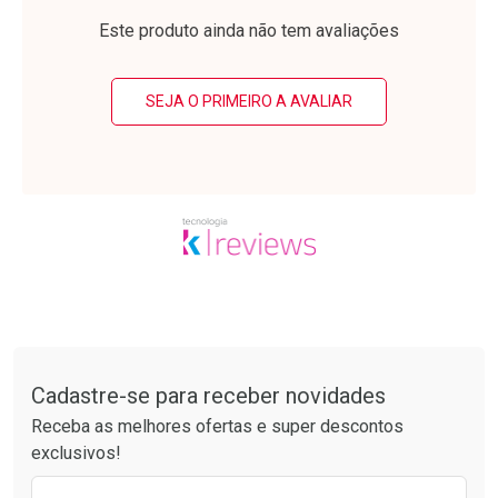
Laboratório
Laboratório
Por Menos
Por Menos
Este produto ainda não tem avaliações
SEJA O PRIMEIRO A AVALIAR
Ativar Desconto
Ativar Desconto
Comprar sem Desconto
Comprar sem Desconto
Tudo sobre a Drogarias Pacheco
Por R$ 34,39/cada
Por R$ 20,24/cada
Comprar sem Desconto
Comprar sem Desconto
Por R$ 34,39/cada
Por R$ 20,24/cada
Cadastre-se para receber novidades
Receba as melhores ofertas e super descontos
exclusivos!
Preencha o formulário abaixo para receber 