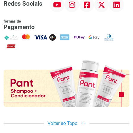
YouTube
Instagram
Facebook
Twitter
Linkedin
Redes Sociais
formas de
Pagamento
PIX
MasterCard
VISA
ELO
AMEX
NuPay
Google Pay
Diners Club
Hipercard
Promoção em Destaque
Voltar ao Topo