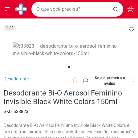
Drogarias Pacheco
Menu
Aces
Ir direto para a home
O que você precisa?
BAIXE
V
i
Baixe nosso APP e aproveite Ofertas Exclusivas!
BUSCAR
O APP
Navegue pela página
Ir direto para o conteúdo
Faça a sua busca
Ir direto para a busca
Ir direto para a conta
AD
1
/ 1
Ir direto para a ajuda
Ir direto para a notificações
Ir direto para o carrinho
Ir direto para o menu
Breadcrumb
Seja o primeiro a
Desodorante
0
avaliar
Desodorante Bi-O Aerosol Feminino
Invisible Black White Colors 150ml
533823
Desodorante Bi-O Aerosol Feminino Invisible Black White Colors é
um antitranspirante eficaz no combate ao excesso de transpiração