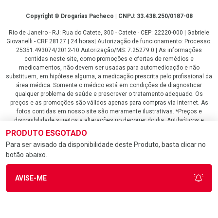
Copyright
Copyright © Drogarias Pacheco | CNPJ: 33.438.250/0187-08
Rio de Janeiro - RJ: Rua do Catete, 300 - Catete - CEP: 22220-000 | Gabriele
Giovanelli - CRF 28127 | 24 horas| Autorização de funcionamento: Processo:
25351.493074/2012-10 Autorização/MS: 7.25279.0 | As informações
contidas neste site, como promoções e ofertas de remédios e
medicamentos, não devem ser usadas para automedicação e não
substituem, em hipótese alguma, a medicação prescrita pelo profissional da
área médica. Somente o médico está em condições de diagnosticar
qualquer problema de saúde e prescrever o tratamento adequado. Os
preços e as promoções são válidos apenas para compras via internet. As
fotos contidas em nosso site são meramente ilustrativas. *Preços e
disponibilidade sujeitos a alterações no decorrer do dia. Antibióticos e
antimicrobianos vendas apenas em lojas físicas ou televendas. Portaria nº
PRODUTO ESGOTADO
344 - 01/02/1999 - Ministério da Saúde. Horário de funcionamento Central
Para ser avisado da disponibilidade deste Produto, basta clicar no
de Vendas e Atendimento ao Cliente 4020 4404 ou 0800 282 10 10 de
botão abaixo.
domingo a domingo das 08h00 às 20h00.
LGPD Aceite os Cookies
AVISE-ME