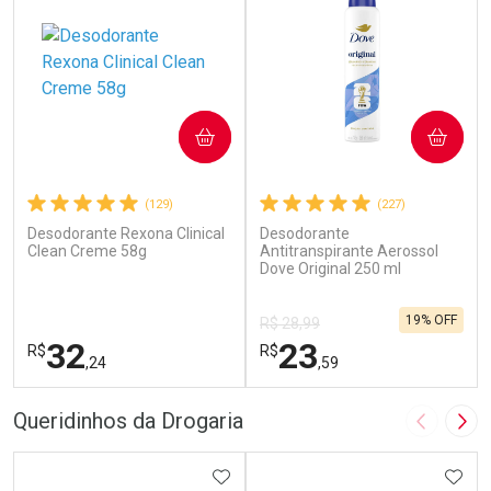
COMPRAR
COMPRAR
(129)
(227)
Desodorante Rexona Clinical
Desodorante
Clean Creme 58g
Antitranspirante Aerossol
Dove Original 250 ml
19% OFF
R$ 28,99
32
23
R$
R$
,24
,59
FECHAR
F
FECHAR
F
Queridinhos da Drogaria
Imagem A
Pró
Laboratório
Laboratório
Por Menos
ADICIONAR AOS FAVORITOS
Por Menos
ADIC